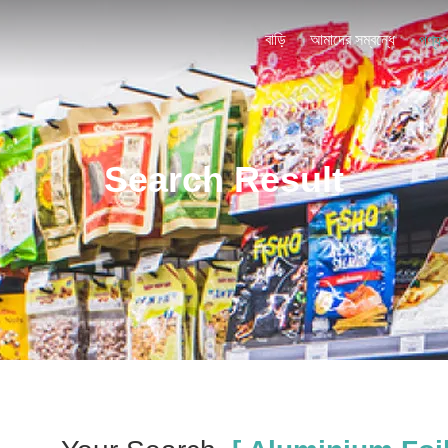
বাড়ি
আমাদের সম্বন্ধে
পণ্য
Search Result