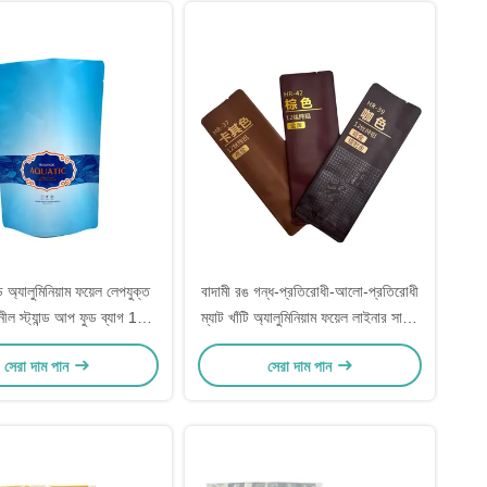
 অ্যালুমিনিয়াম ফয়েল লেপযুক্ত
বাদামী রঙ গন্ধ-প্রতিরোধী-আলো-প্রতিরোধী
 নীল স্ট্যান্ড আপ ফুড ব্যাগ 120
ম্যাট খাঁটি অ্যালুমিনিয়াম ফয়েল লাইনার সাইড
াইক্রন প্রতি পাশ বেধ
গ্যাসেট ফ্রি লেফ চা ব্যাগ
সেরা দাম পান
সেরা দাম পান