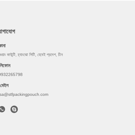
যোগাযোগ
কানা
গুয়াং কাউন্টি, চ্যাংঝো সিটি, হেবেই প্রদেশ, চীন
েলিফোন
9932265798
-মেইল
lsa@stfpackingpouch.com