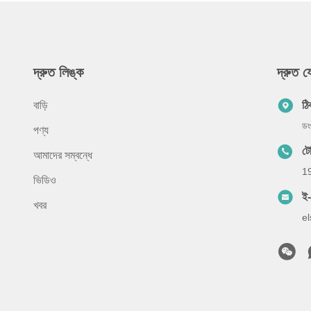
দ্রুত লিঙ্ক
দ্রুত 
বাড়ি
ঠি
ডং
পণ্য
ট
আমাদের সম্বন্ধে
1
ভিডিও
ই
খবর
e