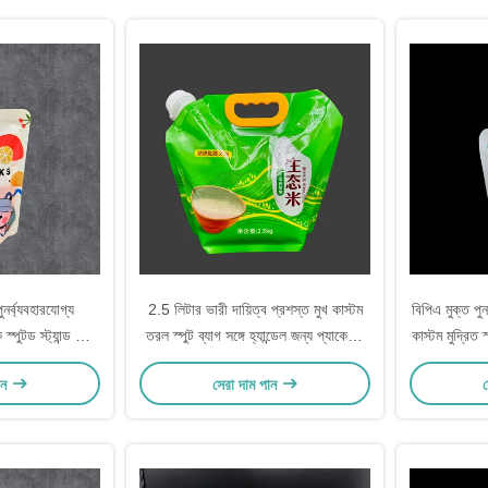
নর্ব্যবহারযোগ্য
2.5 লিটার ভারী দায়িত্ব প্রশস্ত মুখ কাস্টম
বিপিএ মুক্ত পুন
 স্পুটড স্ট্যান্ড আপ
তরল স্পুট ব্যাগ সঙ্গে হ্যান্ডেল জন্য প্যাকেজিং
কাস্টম মুদ্রিত 
াকেজিং
পানীয়
ান
সেরা দাম পান
স