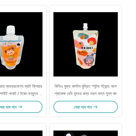
রায় ব্যবহারযোগ্য ম্যাট ক্লিয়ার
বিপিএ মুক্ত কাস্টম মুদ্রিত স্পুটড স্ট্যান্ড আপ
স্পাউট পকেট / ইকো-বন্ধুত্বপূর্ণ
প্যাকেজ বেবি ফুডের জন্য তরল খাদ্য স্যুপ মদ
স্পাউট পকেট
েরা দাম পান
সেরা দাম পান