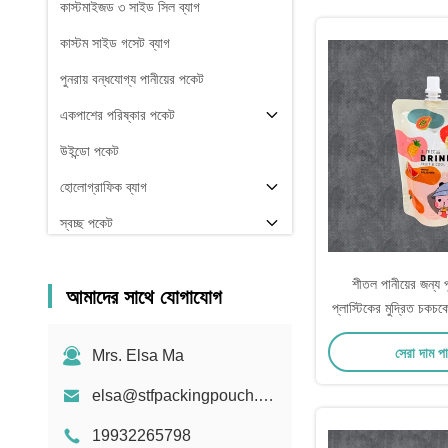
কাস্টমাইজড ৩ সাইড সিল ব্যাগ
কাস্টম সাইড গসেট ব্যাগ
পুনরায় বন্ধযোগ্য পানীয়ের পকেট
একপাশের পরিষ্কার পকেট
উইন্ডো পকেট
হোলোগ্রাফিক ব্যাগ
স্বচ্ছ পকেট
স্টক
শীতল পানীয়ের জন্য পু
আমাদের সাথে যোগাযোগ
প্লাস্টিকের মুদ্রিত চকচকে
প্যাকেজ প্য
সেরা দাম প
Mrs. Elsa Ma
elsa@stfpackingpouch.com
19932265798