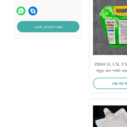
এখনই যোগাযোগ করুন
250ml 1L 1.5L 2.5L
স্ট্যান্ড আপ স্পাউট পক
বহিরঙ্গন সঞ্চয় প
সেরা দাম প