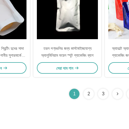
্রিন্টিং দুধের সাদা
তরল পণ্যগুলির জন্য কাস্টমাইজযোগ্য
অ্যাডাল্ট অ্য
ানীয় সুপারমার্কেটের
অ্যালুমিনিয়াম ফয়েল স্পুট প্যাকেজিং ব্যাগ
প্যাকেজিং জ
স্ট্
ান
সেরা দাম পান
স
1
2
3