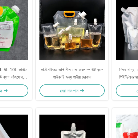
 5L 10L কাস্টম
কাস্টমাইজড তাপ সীল ঢালা তরল স্পাউট ব্যাগ
শিশুর খাদ্য, 
েট ব্যাগ ভাঁজযোগ্য
পাইকারি জন্য পানীয় দোকান
পিইটি/এল/আরস
ানীয় ব্যাগ
তরল স্ট
ান
সেরা দাম পান
স