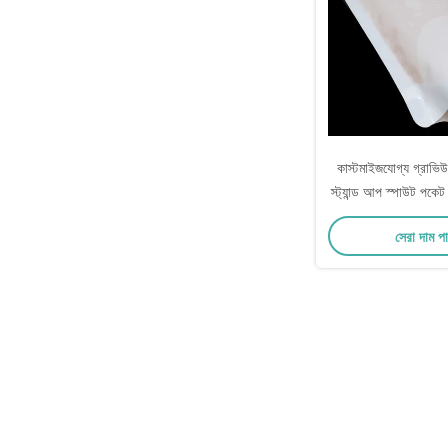
কাস্টমাইজযোগ্য গ্রাভিউ প
স্ট্যান্ড আপ স্পাউট পকেট প
জন্য
সেরা দাম প