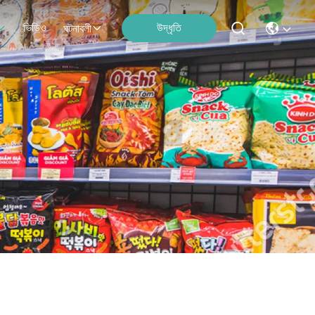
ভিডিও
উদ্ধৃতি
ঘটনাবলী