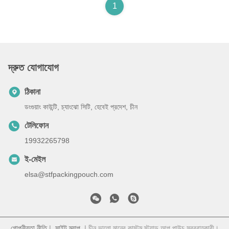
1
দ্রুত যোগাযোগ
ঠিকানা
ডংগুয়াং কাউন্টি, চ্যাংঝো সিটি, হেবেই প্রদেশ, চীন
টেলিফোন
19932265798
ই-মেইল
elsa@stfpackingpouch.com
গোপনীয়তা নীতি
|
সাইট ম্যাপ
| চীন ভালো মানের কাস্টম স্ট্যান্ড আপ পাউচ সরবরাহকারী।