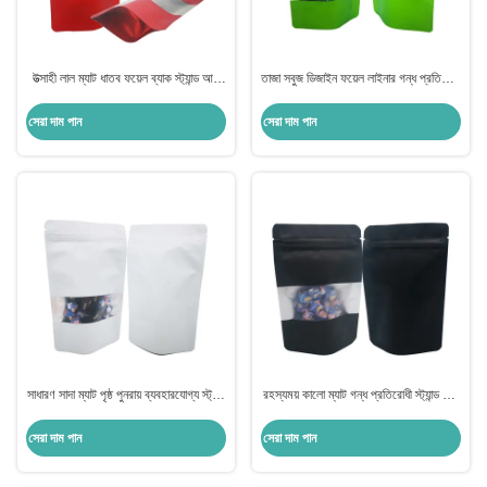
উত্সাহী লাল ম্যাট ধাতব ফয়েল ব্যাক স্ট্যান্ড আপ
তাজা সবুজ ডিজাইন ফয়েল লাইনার গন্ধ প্রতিরোধী
পার্টি ব্যবসার জন্য জিপার এবং উইন্ডো সহ পুনরায়
ম্যাট পৃষ্ঠ উইন্ডো পকেট পুনরায় ব্যবহারযোগ্য
ব্যবহারযোগ্য স্ন্যাক ব্যাগ
জিপলক ব্যাগ খাদ্য সঞ্চয় করার জন্য
সেরা দাম পান
সেরা দাম পান
সাধারণ সাদা ম্যাট পৃষ্ঠ পুনরায় ব্যবহারযোগ্য স্ট্যান্ড
রহস্যময় কালো ম্যাট গন্ধ প্রতিরোধী স্ট্যান্ড আপ
আপ মাইলার ব্যাগগুলি পুনরায় বন্ধযোগ্য জিপলক
জিপলক মাইলার ব্যাগ উইন্ডো সঙ্গে মিষ্টি খাদ্য
এবং উইন্ডো সহ খাদ্য সঞ্চয় প্যাকেজিংয়ের জন্য
স্ন্যাকস জন্য স্টোরেজ প্যাকেজিং
সেরা দাম পান
সেরা দাম পান