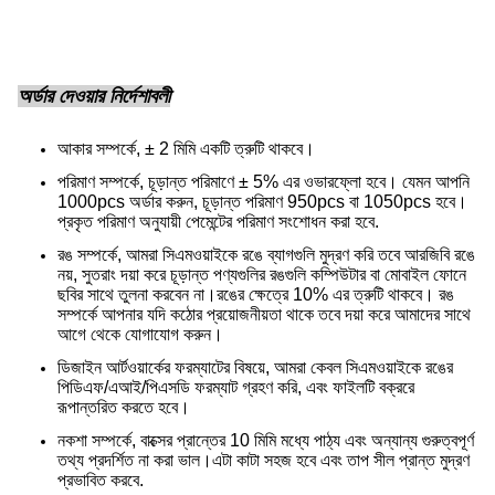
অর্ডার দেওয়ার নির্দেশাবলী
আকার সম্পর্কে, ± 2 মিমি একটি ত্রুটি থাকবে।
পরিমাণ সম্পর্কে, চূড়ান্ত পরিমাণে ± 5% এর ওভারফ্লো হবে। যেমন আপনি
1000pcs অর্ডার করুন, চূড়ান্ত পরিমাণ 950pcs বা 1050pcs হবে।
প্রকৃত পরিমাণ অনুযায়ী পেমেন্টের পরিমাণ সংশোধন করা হবে.
রঙ সম্পর্কে, আমরা সিএমওয়াইকে রঙে ব্যাগগুলি মুদ্রণ করি তবে আরজিবি রঙে
নয়, সুতরাং দয়া করে চূড়ান্ত পণ্যগুলির রঙগুলি কম্পিউটার বা মোবাইল ফোনে
ছবির সাথে তুলনা করবেন না।
রঙের ক্ষেত্রে 10% এর ত্রুটি থাকবে। রঙ
সম্পর্কে আপনার যদি কঠোর প্রয়োজনীয়তা থাকে তবে দয়া করে আমাদের সাথে
আগে থেকে যোগাযোগ করুন।
ডিজাইন আর্টওয়ার্কের ফরম্যাটের বিষয়ে, আমরা কেবল সিএমওয়াইকে রঙের
পিডিএফ/এআই/পিএসডি ফরম্যাট গ্রহণ করি, এবং ফাইলটি বক্ররে
রূপান্তরিত করতে হবে।
নকশা সম্পর্কে, বাক্সের প্রান্তের 10 মিমি মধ্যে পাঠ্য এবং অন্যান্য গুরুত্বপূর্ণ
তথ্য প্রদর্শিত না করা ভাল।এটা কাটা সহজ হবে এবং তাপ সীল প্রান্ত মুদ্রণ
প্রভাবিত করবে.