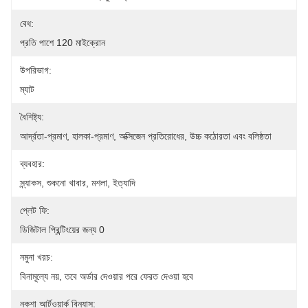
বেধ:
প্রতি পাশে 120 মাইক্রোন
উপরিভাগ:
ম্যাট
বৈশিষ্ট্য:
আর্দ্রতা-প্রমাণ, হালকা-প্রমাণ, অক্সিজেন প্রতিরোধের, উচ্চ কঠোরতা এবং বলিষ্ঠতা
ব্যবহার:
স্ন্যাকস, শুকনো খাবার, মশলা, ইত্যাদি
প্লেট ফি:
ডিজিটাল প্রিন্টিংয়ের জন্য 0
নমুনা খরচ:
বিনামূল্যে নয়, তবে অর্ডার দেওয়ার পরে ফেরত দেওয়া হবে
নকশা আর্টওয়ার্ক বিন্যাস: