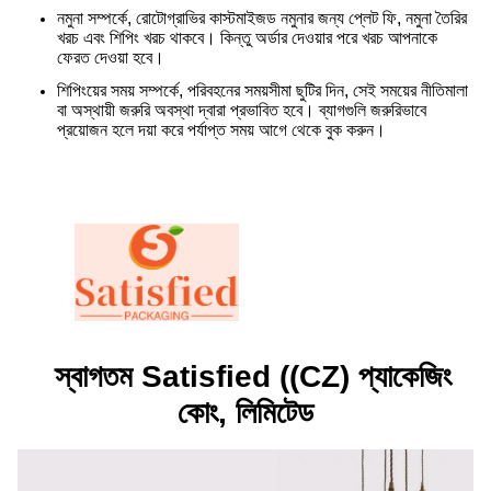
নমুনা সম্পর্কে, রোটোগ্রাভির কাস্টমাইজড নমুনার জন্য প্লেট ফি, নমুনা তৈরির
খরচ এবং শিপিং খরচ থাকবে। কিন্তু অর্ডার দেওয়ার পরে খরচ আপনাকে
ফেরত দেওয়া হবে।
শিপিংয়ের সময় সম্পর্কে, পরিবহনের সময়সীমা ছুটির দিন, সেই সময়ের নীতিমালা
বা অস্থায়ী জরুরি অবস্থা দ্বারা প্রভাবিত হবে। ব্যাগগুলি জরুরিভাবে
প্রয়োজন হলে দয়া করে পর্যাপ্ত সময় আগে থেকে বুক করুন।
স্বাগতম Satisfied ((CZ) প্যাকেজিং
কোং, লিমিটেড