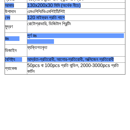
আকার
130x200x30 মিমি (অর্ধেক নীচে)
উপাদান
এমওপিপি/ভিএমপিইটি/পিই
বেধ
120 মাইক্রন প্রতি পাশে
রোটোগ্রাভারি, ডিজিটাল প্রিন্টিং
মুদ্রণ
পূর্ণ রঙ
রঙ
ব্যক্তিগতকৃত
ডিজাইন
বৈশিষ্ট্য
আর্দ্রতা-প্রতিরোধী, আলোর-প্রতিরোধী, অক্সিজেন প্রতিরোধী
50pcs বা 100pcs প্রতি বান্ডিল, 2000-3000pcs প্রতি
প্যাকেজ
কার্টন