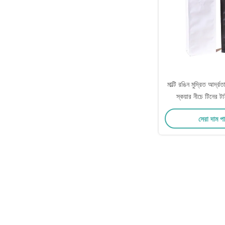
মাল্টি রঙিন মুদ্রিত আর্দ্র
স্কয়ার নীচে টিনের ট
সেরা দাম প