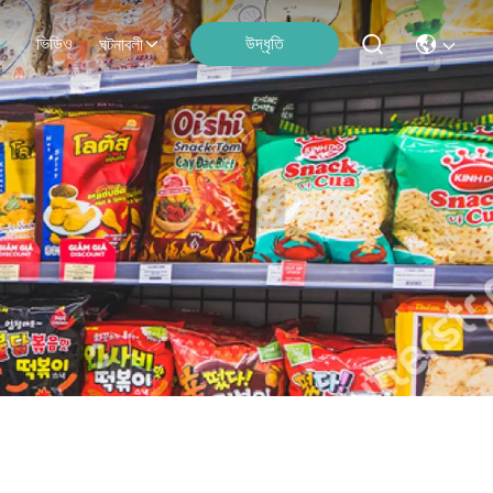
ভিডিও
উদ্ধৃতি
ঘটনাবলী