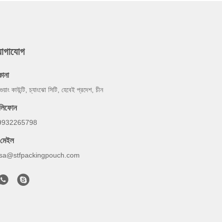
যোগাযোগ
কানা
গুয়াং কাউন্টি, চ্যাংঝো সিটি, হেবেই প্রদেশ, চীন
েলিফোন
9932265798
-মেইল
lsa@stfpackingpouch.com