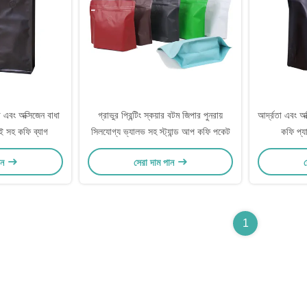
তা এবং অক্সিজেন বাধা
গ্রাভুর প্রিন্টিং স্কয়ার বটম জিপার পুনরায়
আর্দ্রতা এবং অক
াই সহ কফি ব্যাগ
সিলযোগ্য ভ্যালভ সহ স্ট্যান্ড আপ কফি পকেট
কফি প্যা
ান
সেরা দাম পান
স
1