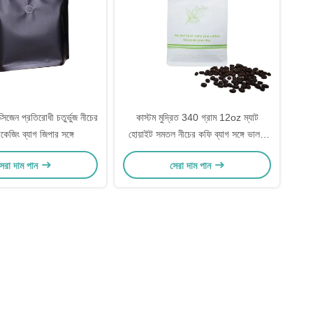
্সিজেন প্রতিরোধী চতুর্ভুজ নীচের
কাস্টম মুদ্রিত 340 গ্রাম 12oz ম্যাট
কেজিং ব্যাগ জিপার সঙ্গে
হোয়াইট সমতল নীচের কফি ব্যাগ সঙ্গে ভালভ
সামনের ছিঁড়ে বন্ধ Ziplock
েরা দাম পান
সেরা দাম পান