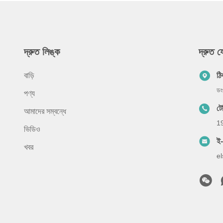
দ্রুত লিঙ্ক
দ্রুত 
বাড়ি
ঠি
ডং
পণ্য
ট
আমাদের সম্বন্ধে
1
ভিডিও
ই
খবর
e