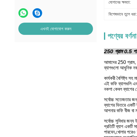
যোগানের ক্ষমতা:
বিশেষভাবে তুলে ধরা:
এখনই যোগাযোগ করুন
পণ্যের বর্ণনা
250 গ্রাম 0.5 পাউ
আমাদের 250 গ্রাম, 0
ব্যাগগুলো আধুনিক নক
কার্যকরী বৈশিষ্ট্য সহ 
এই কফি ব্যাগগুলি একট
নকশা কেবল ব্যাগের সৌ
সর্বোচ্চ সতেজতার জন্
ব্যাগের ভিতরে একটি 
আপনার কফি বীজ বা ময়
সর্বোচ্চ সুবিধার জন্য উ
প্রতিটি ব্যাগ একটি স
পারবেন,খোলার পরেও 