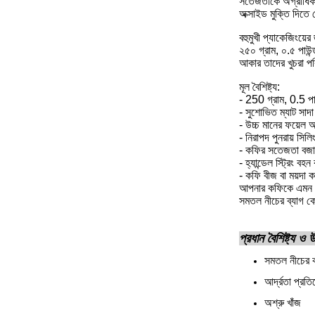
সতেজতাকে অগ্রাধিকার
অক্সাইড মুক্তি দিতে
বহুমুখী প্যাকেজিংয়ের
২৫০ গ্রাম, ০.৫ পাউন্
আকার তাদের খুচরা পর
মূল বৈশিষ্ট্য:
- 250 গ্রাম, 0.5 পা
- সুশোভিত ম্যাট সাদ
- উচ্চ মানের ফয়েল আ
- নিরাপদ পুনরায় সিল
- কফির সতেজতা বজায় 
- হ্যান্ডেল স্ট্রিং ব
- কফি বীজ বা ময়দা 
আপনার কফিকে এমন প্য
সমতল নীচের ব্যাগ কোন 
প্রধান বৈশিষ্ট্য ও
সমতল নীচের ক
আর্দ্রতা প্রত
অশ্রু খাঁজ