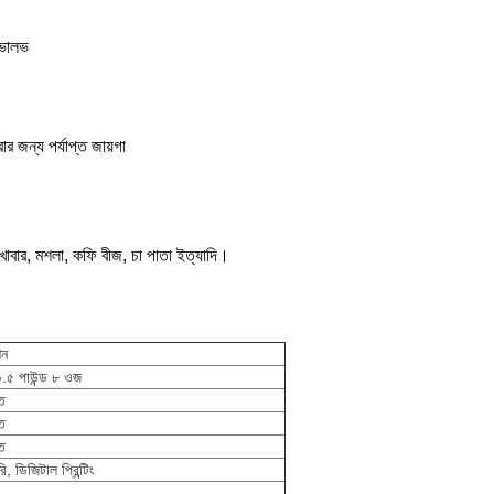
 ভালভ
ার জন্য পর্যাপ্ত জায়গা
নো খাবার, মশলা, কফি বীজ, চা পাতা ইত্যাদি।
শন
০.৫ পাউন্ড ৮ ওজ
ত
ত
ত
, ডিজিটাল প্রিন্টিং