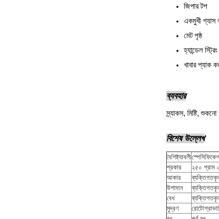
জিপার টপ
একমুখী গ্যাস
মেট পৃষ্ঠ
হ্যান্ডেল স্ট্রিং
খাবার প্যাক কর
ব্যবহার
স্ন্যাকস, মিষ্টি, শুক
বিশেষ উল্লেখ
বৈশিষ্ট্যাবলী
স্পেসিফিকে
প্রকার
২৫০ গ্রাম 
আকার
ব্যক্তিগতকৃ
উপাদান
ব্যক্তিগতকৃ
বেধ
ব্যক্তিগতকৃ
মুদ্রণ
রোটোগ্রাভারি
রঙ
পূর্ণ রঙ