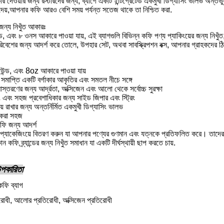
 দেওয়ার জন্য রস্টারদের জন্য, ব্যাগে একটি ইন্টিগ্রেটেড একমুখী ডিগ্যাসিং ভালভ অন্তর
 দেয়,আপনার কফি আরও বেশি সময় পর্যন্ত সতেজ থাকে তা নিশ্চিত করা.
 জন্য নিখুঁত আকারঃ
ড, এবং ৮ ওনস আকারে পাওয়া যায়, এই ব্যাগগুলি বিভিন্ন কফি পণ্য প্যাকিংয়ের জন্য নিখু
িবেশের জন্য আদর্শ করে তোলে, উপহার সেট, অথবা সাবস্ক্রিপশন বক্স, আপনার গ্রাহকদের 
উন্ড, এবং 8oz আকারে পাওয়া যায়
া সমাপ্তি একটি বর্গাকার আকৃতির এবং সমতল নীচে সঙ্গে
স্তরণের জন্য আর্দ্রতা, অক্সিজেন এবং আলো থেকে সর্বোচ্চ সুরক্ষা
িং এবং সহজ প্রবেশাধিকার জন্য সাইড জিপার এবং স্ট্রিং
রাখার জন্য অন্তর্নির্মিত একমুখী ডিগ্যাসিং ভালভ
হন করা সহজ
কফি জন্য আদর্শ
াকেজিংয়ে বিতরণ করুন যা আপনার পণ্যের গুণমান এবং যত্নকে প্রতিফলিত করে। তাদের স্টা
কফি ব্র্যান্ডের জন্য নিখুঁত সমাধান যা একটি দীর্ঘস্থায়ী ছাপ করতে চায়.
 উপকারিতা
ফি ব্যাগ
িরোধী, আলোর প্রতিরোধী, অক্সিজেন প্রতিরোধী