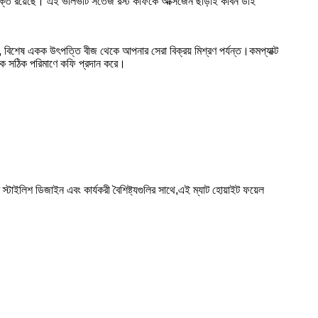
্ভুক্ত রয়েছে। এই ভালভটি সতেজ রস্ট কফিকে অক্সিজেন ছাড়াই কার্বন ডাই
ঁত, বিশেষ একক উৎপত্তি বীজ থেকে আপনার সেরা বিক্রয় মিশ্রণ পর্যন্ত।কমপ্যাক্ট
ঠিক সঠিক পরিমাণে কফি প্রদান করে।
ইলিশ ডিজাইন এবং কার্যকরী বৈশিষ্ট্যগুলির সাথে,এই ম্যাট হোয়াইট ফয়েল