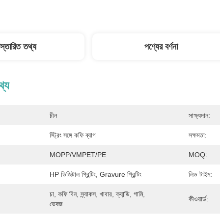
িস্তারিত তথ্য
পণ্যের বর্ণনা
থ্য
চীন
সাক্ষ্যদান:
স্ট্রিং সঙ্গে কফি ব্যাগ
সক্ষমতা:
MOPP/VMPET/PE
MOQ:
HP ডিজিটাল প্রিন্টিং, Gravure প্রিন্টিং
লিড টাইম:
চা, কফি বিন, স্ন্যাকস, খাবার, ক্যান্ডি, গামি, 
কীওয়ার্ড:
ভেষজ