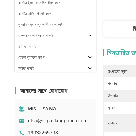
কাস্টমাইজড ৩ সাইড সিল ব্যাগ
কাস্টম সাইড গসেট ব্যাগ
পুনরায় বন্ধযোগ্য পানীয়ের পকেট
ব
একপাশের পরিষ্কার পকেট
উইন্ডো পকেট
বিস্তারিত ত
হোলোগ্রাফিক ব্যাগ
স্বচ্ছ পকেট
উৎপত্তি স্থল:
স্টক
প্রকার:
আমাদের সাথে যোগাযোগ
উপাদান:
মুদ্রণ:
Mrs. Elsa Ma
elsa@stfpackingpouch.com
ব্যবহার:
19932265798