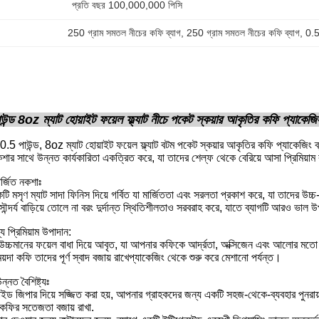
প্রতি বছর 100,000,000 পিসি
250 গ্রাম সমতল নীচের কফি ব্যাগ
, 
250 গ্রাম সমতল নীচের কফি ব্যাগ
, 
0.5
ন্ড 8oz ম্যাট হোয়াইট ফয়েল ফ্ল্যাট নীচে পকেট স্কয়ার আকৃতির কফি প্যাকেজিং 
.5 পাউন্ড, 8oz ম্যাট হোয়াইট ফয়েল ফ্ল্যাট বটম পকেট স্কয়ার আকৃতির কফি প্যাকেজিং
শার সাথে উন্নত কার্যকারিতা একত্রিত করে, যা তাদের শেল্ফ থেকে বেরিয়ে আসা প্রিমিয়াম 
মার্জিত নকশাঃ
ি মসৃণ ম্যাট সাদা ফিনিস দিয়ে গর্বিত যা মার্জিততা এবং সরলতা প্রকাশ করে, যা তাদের উচ
ন্দর্য বাড়িয়ে তোলে না বরং দুর্দান্ত স্থিতিশীলতাও সরবরাহ করে, যাতে ব্যাগটি আরও ভাল উ
য প্রিমিয়াম উপাদান:
উচ্চমানের ফয়েল বাধা দিয়ে আবৃত, যা আপনার কফিকে আর্দ্রতা, অক্সিজেন এবং আলোর মতো 
দা কফি তাদের পূর্ণ স্বাদ বজায় রাখেপ্যাকেজিং থেকে শুরু করে মেশানো পর্যন্ত।
ন্নত বৈশিষ্ট্যঃ
াইড জিপার দিয়ে সজ্জিত করা হয়, আপনার গ্রাহকদের জন্য একটি সহজ-থেকে-ব্যবহার পুনরায় ব
কফির সতেজতা বজায় রাখা.