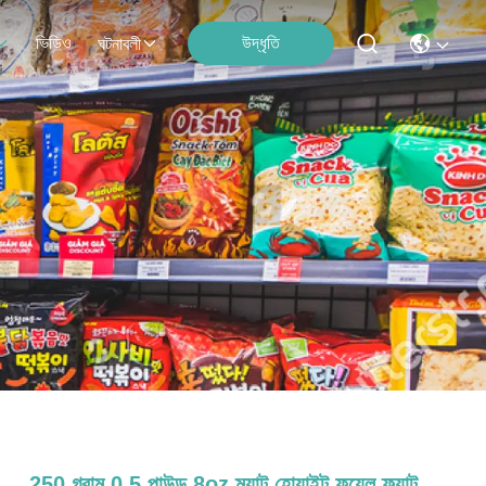
ভিডিও
উদ্ধৃতি
ঘটনাবলী
250 গ্রাম 0.5 পাউন্ড 8oz ম্যাট হোয়াইট ফয়েল ফ্ল্যাট