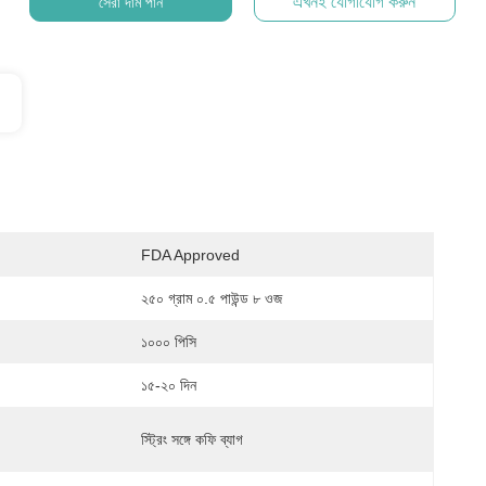
এখনই যোগাযোগ করুন
সেরা দাম পান
FDA Approved
২৫০ গ্রাম ০.৫ পাউন্ড ৮ ওজ
১০০০ পিসি
১৫-২০ দিন
স্ট্রিং সঙ্গে কফি ব্যাগ