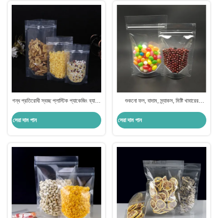
গন্ধ প্রতিরোধী স্বচ্ছ প্লাস্টিক প্যাকেজিং ব্যাগ /
শুকনো ফল, বাদাম, স্ন্যাকস, মিষ্টি খাবারের
কাস্টম মুদ্রণ সঙ্গে স্বচ্ছ স্ট্যান্ড আপ পকেট
প্যাকেজিংয়ের জন্য জিপার লক সহ ক্রিস্টাল
ক্লিয়ার স্ট্যান্ড আপ পকেট
সেরা দাম পান
সেরা দাম পান