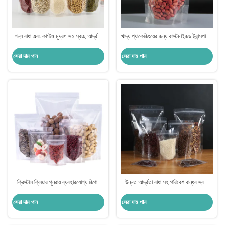
গন্ধ বাধা এবং কাস্টম মুদ্রণ সহ স্বচ্ছ আর্দ্রতা
খাদ্য প্যাকেজিংয়ের জন্য কাস্টমাইজড ট্রান্সপারেন্ট
প্রতিরোধী স্ট্যান্ড আপ পকেট
জিপার শীর্ষ স্ট্যান্ড আপ প্যাকেজ
সেরা দাম পান
সেরা দাম পান
ক্রিস্টাল ক্লিয়ার পুনরায় ব্যবহারযোগ্য জিপার
উন্নত আর্দ্রতা বাধা সহ পরিবেশ বান্ধব স্বচ্ছ
স্ট্যান্ড আপ প্যাকেজ 100 এমআইসি খাদ্য স্ন্যাক
স্ট্যান্ডিং ব্যাগ
প্যাকেজিং জন্য
সেরা দাম পান
সেরা দাম পান