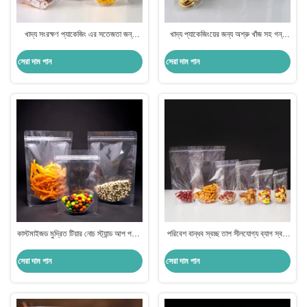
খাদ্য সংরক্ষণ প্যাকেজিং এর সতেজতা জন্য
খাদ্য প্যাকেজিংয়ের জন্য অশ্রু খাঁজ সহ গন্ধ
শক্তিশালী সীল সঙ্গে পরিষ্কার স্ট্যান্ড আপ পকেট
প্রতিরোধী স্বচ্ছ জিপার স্ট্যান্ড আপ পকেট
সেরা দাম পান
সেরা দাম পান
কাস্টমাইজড মুদ্রিত টিয়ার নোচ স্ট্যান্ড আপ পকেট
পরিবেশ বান্ধব স্বচ্ছ তাপ সীলযোগ্য ব্যাগ স্বচ্ছ
আর্দ্রতা সুরক্ষা এবং পণ্য প্রদর্শন জন্য
স্ট্যান্ড আপ প্যাকেজগুলি। কাস্টমাইজড প্রিন্টিং।
১০০ মাইক্রন।
সেরা দাম পান
সেরা দাম পান