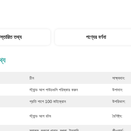
িস্তারিত তথ্য
পণ্যের বর্ণনা
থ্য
চীন
সাক্ষ্যদান:
স্ট্যান্ড আপ পাউচগুলি পরিষ্কার করুন
উপাদান:
প্রতি পাশে 100 মাইক্রোন
উপরিভাগ:
স্ট্যান্ড আপ বটম
বৈশিষ্ট্য:
স্ন্যাকস, শুকনো খাবার, মশলা, ইত্যাদি
কীওয়ার্ড: