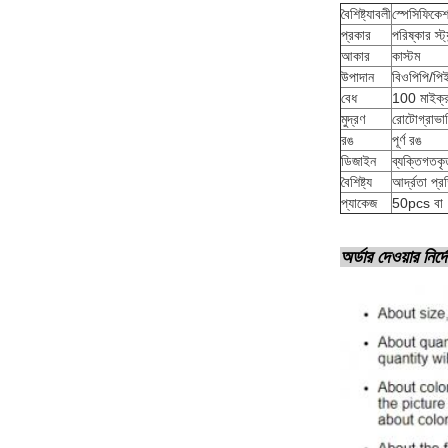
বৈশিষ্ট্যাবলী
স্পেসিফিকে
প্রকার
পরিষ্কার স্
আকার
কাস্টম
উপাদান
বিওপিপি/পি
বেধ
100 মাইক্র
মুদ্রণ
রোটোগ্রাভারি 
রঙ
পূর্ণ রঙ
ডিজাইন
ব্যক্তিগতকৃ
বৈশিষ্ট্য
আর্দ্রতা প্
প্যাকেজ
50pcs বা 
অর্ডার দেওয়ার নির্দ