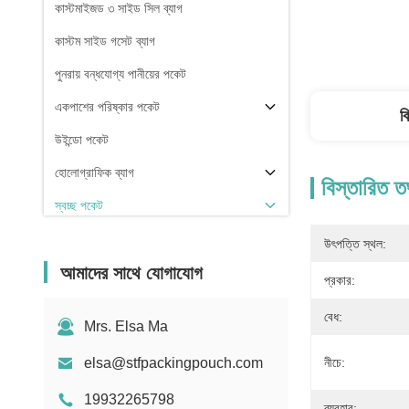
কাস্টমাইজড ৩ সাইড সিল ব্যাগ
কাস্টম সাইড গসেট ব্যাগ
পুনরায় বন্ধযোগ্য পানীয়ের পকেট
একপাশের পরিষ্কার পকেট
ব
উইন্ডো পকেট
হোলোগ্রাফিক ব্যাগ
বিস্তারিত ত
স্বচ্ছ পকেট
স্টক
উৎপত্তি স্থল:
আমাদের সাথে যোগাযোগ
প্রকার:
বেধ:
Mrs. Elsa Ma
elsa@stfpackingpouch.com
নীচে:
19932265798
ব্যবহার: