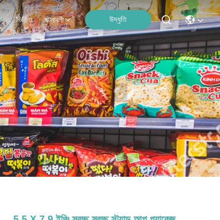
ভিডিও
উদ্ধৃতি
ঘটনাবলী
5.5 X 7.9 ইঞ্চি স্বচ্ছ স্বচ্ছ স্ট্যান্ড আপ প্যাকেজ