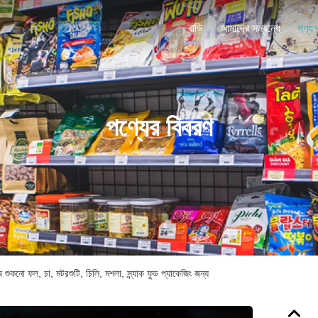
বাড়ি
আমাদের সম্বন্ধে
পণ্য
পণ্যের বিবরণ
েজ শুকনো ফল, চা, মটরশুটি, চিলি, মশলা, স্ন্যাক ফুড প্যাকেজিং জন্য