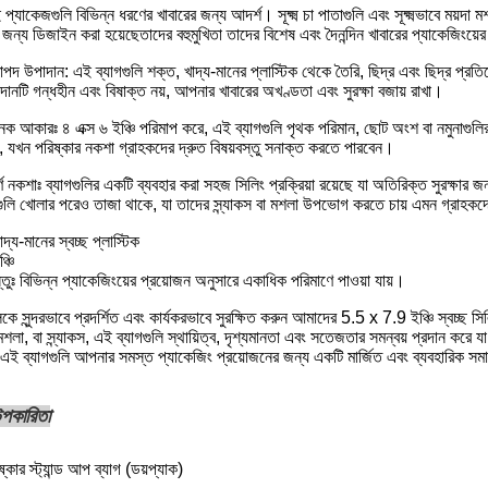
 প্যাকেজগুলি বিভিন্ন ধরণের খাবারের জন্য আদর্শ। সূক্ষ্ম চা পাতাগুলি এবং সূক্ষ্মভাবে ময়দ
জন্য ডিজাইন করা হয়েছেতাদের বহুমুখিতা তাদের বিশেষ এবং দৈনন্দিন খাবারের প্যাকেজিংয়ে
পদ উপাদান: এই ব্যাগগুলি শক্ত, খাদ্য-মানের প্লাস্টিক থেকে তৈরি, ছিদ্র এবং ছিদ্র প্রতি
ানটি গন্ধহীন এবং বিষাক্ত নয়, আপনার খাবারের অখণ্ডতা এবং সুরক্ষা বজায় রাখা।
াজনক আকারঃ ৪ এক্স ৬ ইঞ্চি পরিমাপ করে, এই ব্যাগগুলি পৃথক পরিমান, ছোট অংশ বা নমুনাগুল
শন, যখন পরিষ্কার নকশা গ্রাহকদের দ্রুত বিষয়বস্তু সনাক্ত করতে পারবেন।
ূর্ণ নকশাঃ ব্যাগগুলির একটি ব্যবহার করা সহজ সিলিং প্রক্রিয়া রয়েছে যা অতিরিক্ত সুরক্ষার জন
ুলি খোলার পরেও তাজা থাকে, যা তাদের স্ন্যাকস বা মশলা উপভোগ করতে চায় এমন গ্রাহক
দ্য-মানের স্বচ্ছ প্লাস্টিক
্চি
স্তুঃ বিভিন্ন প্যাকেজিংয়ের প্রয়োজন অনুসারে একাধিক পরিমাণে পাওয়া যায়।
কে সুন্দরভাবে প্রদর্শিত এবং কার্যকরভাবে সুরক্ষিত করুন আমাদের 5.5 x 7.9 ইঞ্চি স্বচ্ছ সি
মশলা, বা স্ন্যাকস, এই ব্যাগগুলি স্থায়িত্ব, দৃশ্যমানতা এবং সতেজতার সমন্বয় প্রদান ক
ত,এই ব্যাগগুলি আপনার সমস্ত প্যাকেজিং প্রয়োজনের জন্য একটি মার্জিত এবং ব্যবহারিক সমা
 উপকারিতা
কার স্ট্যান্ড আপ ব্যাগ (ডয়প্যাক)