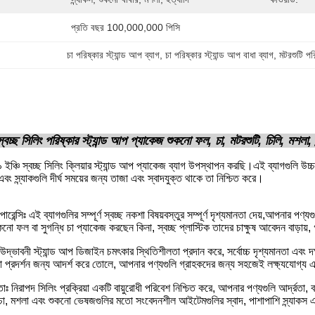
প্রতি বছর 100,000,000 পিসি
চা পরিষ্কার স্ট্যান্ড আপ ব্যাগ
, 
চা পরিষ্কার স্ট্যান্ড আপ বাধা ব্যাগ
, 
মটরশুটি পর
বচ্ছ সিলিং পরিষ্কার স্ট্যান্ড আপ প্যাকেজ শুকনো ফল, চা, মটরশুটি, চিলি, মশলা, স
ইঞ্চি স্বচ্ছ সিলিং ক্লিয়ার স্ট্যান্ড আপ প্যাকেজ ব্যাগ উপস্থাপন করছি।এই ব্যাগগুলি উচ
বং স্ন্যাকগুলি দীর্ঘ সময়ের জন্য তাজা এবং স্বাদযুক্ত থাকে তা নিশ্চিত করে।
ান্সপারেন্সিঃ এই ব্যাগগুলির সম্পূর্ণ স্বচ্ছ নকশা বিষয়বস্তুর সম্পূর্ণ দৃশ্যমানতা দেয়,আপনার
কনো ফল বা সুগন্ধি চা প্যাকেজ করছেন কিনা, স্বচ্ছ প্লাস্টিক তাদের চাক্ষুষ আবেদন বাড়ায
 উদ্ভাবনী স্ট্যান্ড আপ ডিজাইন চমৎকার স্থিতিশীলতা প্রদান করে, সর্বোচ্চ দৃশ্যমানতা এব
ুচরা প্রদর্শন জন্য আদর্শ করে তোলে, আপনার পণ্যগুলি গ্রাহকদের জন্য সহজেই লক্ষ্যযোগ্য 
তাঃ নিরাপদ সিলিং প্রক্রিয়া একটি বায়ুরোধী পরিবেশ নিশ্চিত করে, আপনার পণ্যগুলি আর্দ্রতা,
এবং চা, মশলা এবং শুকনো ভেষজগুলির মতো সংবেদনশীল আইটেমগুলির স্বাদ, পাশাপাশি স্ন্যাকস 