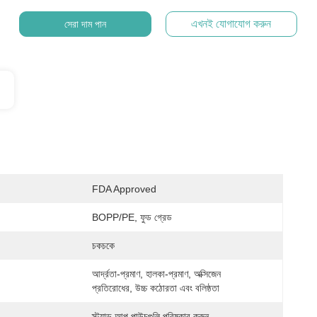
এখনই যোগাযোগ করুন
সেরা দাম পান
FDA Approved
BOPP/PE, ফুড গ্রেড
চকচকে
আর্দ্রতা-প্রমাণ, হালকা-প্রমাণ, অক্সিজেন 
প্রতিরোধের, উচ্চ কঠোরতা এবং বলিষ্ঠতা
স্ট্যান্ড আপ পাউচগুলি পরিষ্কার করুন