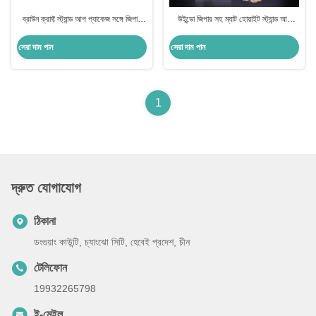
ব্রাউন ক্রাফ্ট স্ট্যান্ড আপ প্যাকেজ সঙ্গে জিপার
উইন্ডো জিপার সহ ম্যাট হোয়াইট স্ট্যান্ড আপ
এবং ম্যাট ক্লিয়ার উইন্ডো
পকেট পুনরায় বন্ধযোগ্য বিভিন্ন আকারের
সেরা দাম পান
সেরা দাম পান
1
দ্রুত যোগাযোগ
ঠিকানা
ডংগুয়াং কাউন্টি, চ্যাংঝো সিটি, হেবেই প্রদেশ, চীন
টেলিফোন
19932265798
ই-মেইল