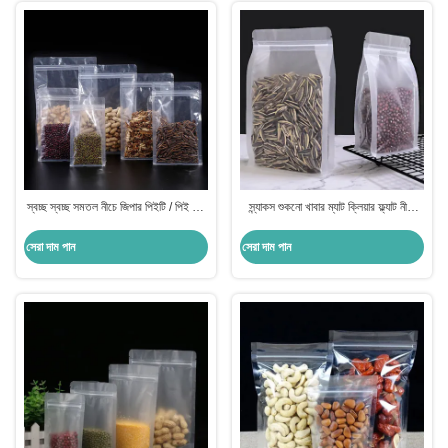
স্বচ্ছ স্বচ্ছ সমতল নীচে জিপার পিইটি / পিই ফুড
স্ন্যাকস শুকনো খাবার ম্যাট ক্লিয়ার ফ্ল্যাট নীচে
গ্রেডের সাথে স্ট্যান্ড আপ পকেট
জিপার সহ স্ট্যান্ড আপ পকেট
MOPP/PET/PE
সেরা দাম পান
সেরা দাম পান