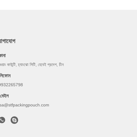
যোগাযোগ
কানা
গুয়াং কাউন্টি, চ্যাংঝো সিটি, হেবেই প্রদেশ, চীন
েলিফোন
9932265798
-মেইল
lsa@stfpackingpouch.com