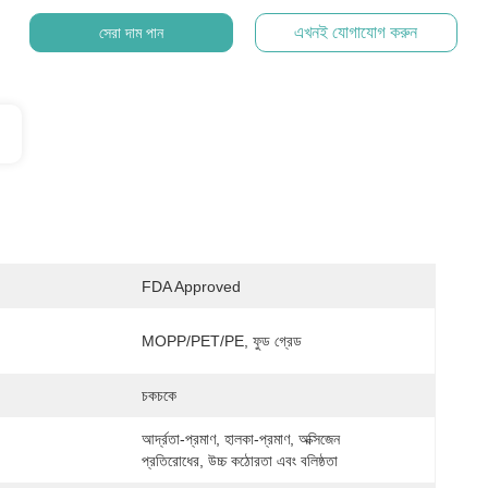
এখনই যোগাযোগ করুন
সেরা দাম পান
FDA Approved
MOPP/PET/PE, ফুড গ্রেড
চকচকে
আর্দ্রতা-প্রমাণ, হালকা-প্রমাণ, অক্সিজেন 
প্রতিরোধের, উচ্চ কঠোরতা এবং বলিষ্ঠতা