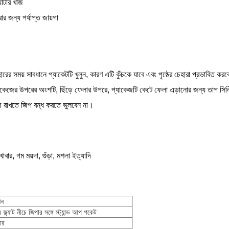
যাটার খাঁজ
ার জন্য পর্যাপ্ত জায়গা
হারের সময় সাবধানে প্যাকেটটি খুলুন, কারণ এটি কুঁচকে যাবে এবং পৃষ্ঠের চেহারা প্রভাবিত কর
্যাকেজের উপরের অংশটি, ছিঁড়ে ফেলার উপরে, প্যাকেজটি কেটে ফেলা এড়ানোর জন্য তাপ সি
 রাখতে জিপ বন্ধ করতে ভুলবেন না।
 খাবার, গম ময়দা, গুঁড়া, মশলা ইত্যাদি
শন
র ফ্ল্যাট নীচে জিপার সঙ্গে স্ট্যান্ড আপ পকেট
ার