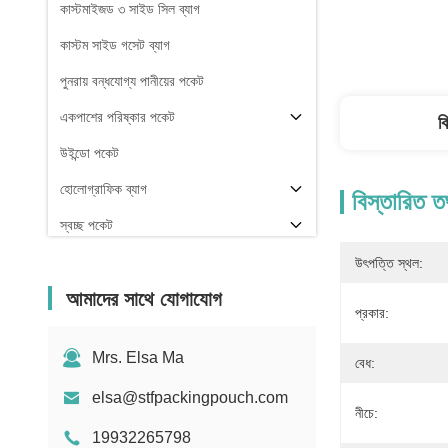
কাস্টমাইজড ৩ সাইড সিল ব্যাগ
কাস্টম সাইড গসেট ব্যাগ
পুনরায় বন্ধযোগ্য পানীয়ের পকেট
একপাশের পরিষ্কার পকেট
ব
উইন্ডো পকেট
হোলোগ্রাফিক ব্যাগ
বিস্তারিত ত
স্বচ্ছ পকেট
স্টক
উৎপত্তি স্থল:
আমাদের সাথে যোগাযোগ
প্রকার:
Mrs. Elsa Ma
বেধ:
elsa@stfpackingpouch.com
নীচে:
19932265798