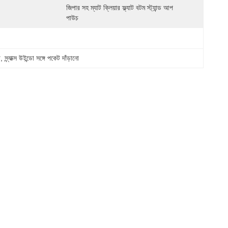
জিপার সহ ম্যাট ক্লিয়ার ফ্ল্যাট বটম স্ট্যান্ড আপ 
পাউচ
ট
, 
স্ন্যাক্স উইন্ডো সঙ্গে পকেট দাঁড়ানো