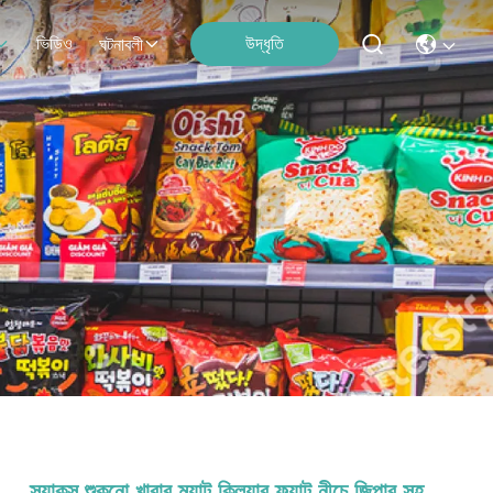
ভিডিও
উদ্ধৃতি
ঘটনাবলী
স্ন্যাকস শুকনো খাবার ম্যাট ক্লিয়ার ফ্ল্যাট নীচে জিপার সহ