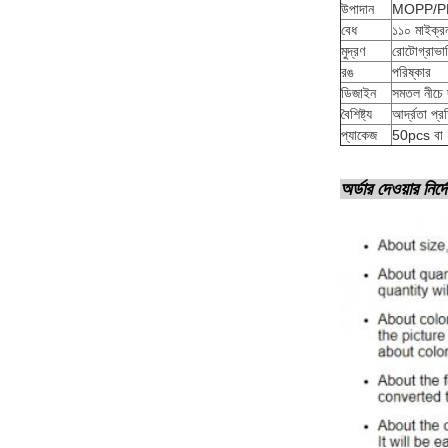
উপাদান
MOPP/P
বেধ
১১০ মাইক্রন
মুদ্রণ
রোটোগ্রাভারি 
রঙ
পরিষ্কার
ডিজাইন
সমতল নীচে দ
বৈশিষ্ট্য
আর্দ্রতা প্
প্যাকেজ
50pcs বা 
অর্ডার দেওয়ার নির্দ