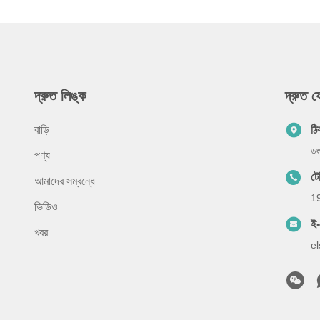
দ্রুত লিঙ্ক
দ্রুত 
বাড়ি
ঠি
ডং
পণ্য
ট
আমাদের সম্বন্ধে
1
ভিডিও
ই
খবর
e