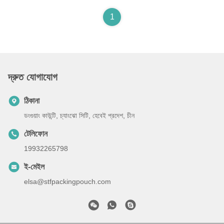
1
দ্রুত যোগাযোগ
ঠিকানা
ডংগুয়াং কাউন্টি, চ্যাংঝো সিটি, হেবেই প্রদেশ, চীন
টেলিফোন
19932265798
ই-মেইল
elsa@stfpackingpouch.com