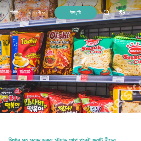
ভিডিও
উদ্ধৃতি
ঘটনাবলী
সিপার সহ স্বচ্ছ স্বচ্ছ স্ট্যান্ড আপ পকেট ফ্ল্যাট নীচের