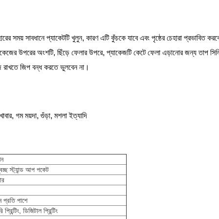
হারের সময় সাবধানে প্যাকেটটি খুলুন, কারণ এটি কুঁচকে যাবে এবং পৃষ্ঠের চেহারা প্রভাবিত কর
্যাকেজের উপরের অংশটি, ছিঁড়ে ফেলার উপরে, প্যাকেজটি কেটে ফেলা এড়ানোর জন্য তাপ সি
 রাখতে জিপ বন্ধ করতে ভুলবেন না।
 খাবার, গম ময়দা, গুঁড়া, মশলা ইত্যাদি
শন
বচ্ছ স্ট্যান্ড আপ পকেট
ার
 প্রতি পাশে
প্রিন্টিং, ডিজিটাল প্রিন্টিং