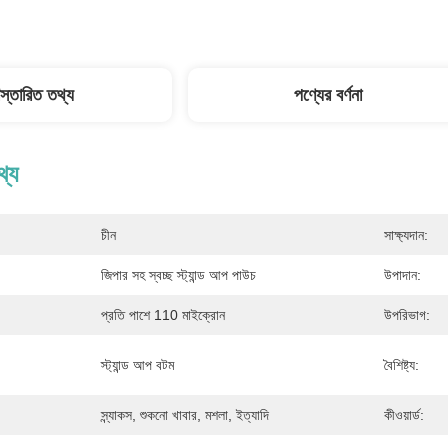
িস্তারিত তথ্য
পণ্যের বর্ণনা
থ্য
চীন
সাক্ষ্যদান:
জিপার সহ স্বচ্ছ স্ট্যান্ড আপ পাউচ
উপাদান:
প্রতি পাশে 110 মাইক্রোন
উপরিভাগ:
স্ট্যান্ড আপ বটম
বৈশিষ্ট্য:
স্ন্যাকস, শুকনো খাবার, মশলা, ইত্যাদি
কীওয়ার্ড: