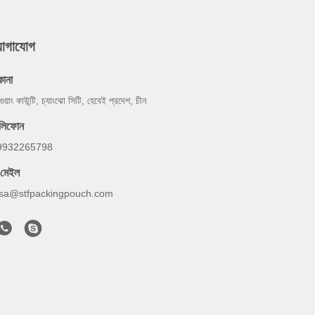
যোগাযোগ
কানা
গুয়াং কাউন্টি, চ্যাংঝো সিটি, হেবেই প্রদেশ, চীন
েলিফোন
9932265798
-মেইল
lsa@stfpackingpouch.com