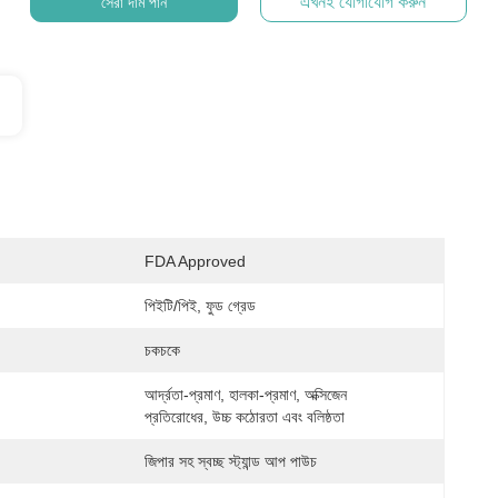
এখনই যোগাযোগ করুন
সেরা দাম পান
FDA Approved
পিইটি/পিই, ফুড গ্রেড
চকচকে
আর্দ্রতা-প্রমাণ, হালকা-প্রমাণ, অক্সিজেন 
প্রতিরোধের, উচ্চ কঠোরতা এবং বলিষ্ঠতা
জিপার সহ স্বচ্ছ স্ট্যান্ড আপ পাউচ