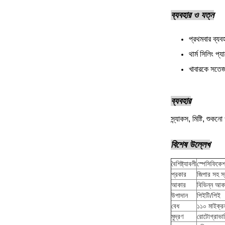
ব্যবহার ও যত্ন
প্রথমবার ব্যব
থার্ম সিলিং প
খাবারকে সতেজ
ব্যবহার
স্ন্যাকস, মিষ্টি, শুকনো
বিশেষ উল্লেখ
বৈশিষ্ট্যাবলী
স্পেসিফিকে
প্রকার
জিপার সহ স্
আকার
বিভিন্ন আক
উপাদান
পিইটি/পিই
বেধ
১১০ মাইক্রন
মুদ্রণ
রোটোগ্রাভারি 