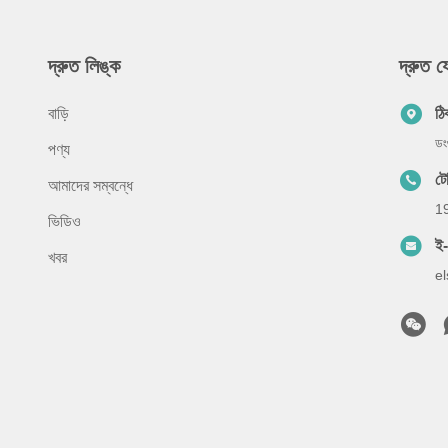
দ্রুত লিঙ্ক
দ্রুত 
বাড়ি
ঠি
ডং
পণ্য
ট
আমাদের সম্বন্ধে
1
ভিডিও
ই
খবর
e