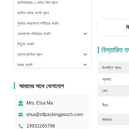
কাস্টমাইজড ৩ সাইড সিল ব্যাগ
কাস্টম সাইড গসেট ব্যাগ
পুনরায় বন্ধযোগ্য পানীয়ের পকেট
ব
একপাশের পরিষ্কার পকেট
উইন্ডো পকেট
বিস্তারিত ত
হোলোগ্রাফিক ব্যাগ
স্বচ্ছ পকেট
উৎপত্তি স্থল:
স্টক
প্রকার:
আমাদের সাথে যোগাযোগ
বেধ:
Mrs. Elsa Ma
নীচে:
elsa@stfpackingpouch.com
ব্যবহার:
19932265798