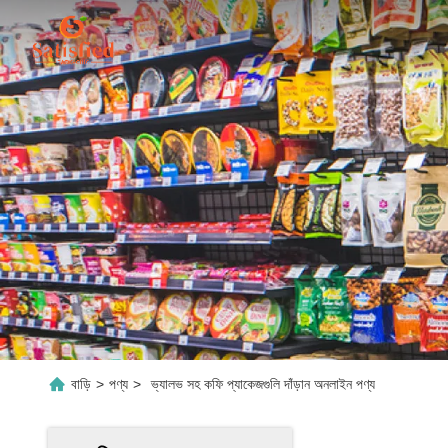
বাড়ি
>
পণ্য
>
ভ্যালভ সহ কফি প্যাকেজগুলি দাঁড়ান অনলাইন পণ্য