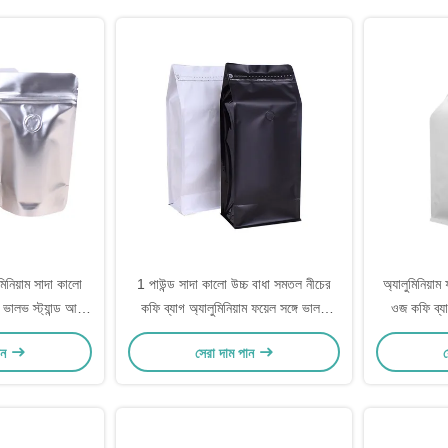
িনিয়াম সাদা কালো
1 পাউন্ড সাদা কালো উচ্চ বাধা সমতল নীচের
অ্যালুমিনিয়াম
ং ভালভ স্ট্যান্ড আপ
কফি ব্যাগ অ্যালুমিনিয়াম ফয়েল সঙ্গে ভালভ
ওজ কফি ব্যাগ
োগ্য জিপার লক
পুনরায় বন্ধযোগ্য সাইড জিপার
ান
সেরা দাম পান
স