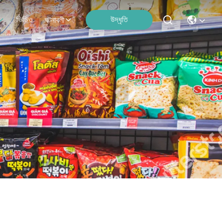
ভিডিও
উদ্ধৃতি
ঘটনাবলী