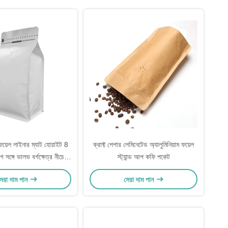
 ফয়েল লাইনার ম্যাট হোয়াইট 8
ক্রাফ্ট পেপার লেমিনেটেড অ্যালুমিনিয়াম ফয়েল
 সঙ্গে ভালভ বর্গক্ষেত্র নীচে
স্ট্যান্ড আপ কফি পকেট
জিপার টান টেপ
েরা দাম পান
সেরা দাম পান