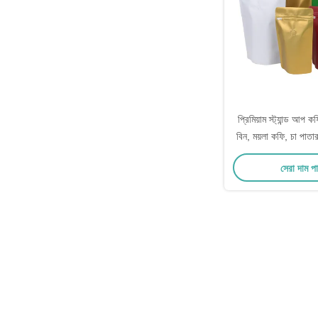
প্রিমিয়াম স্ট্যান্ড আপ 
বিন, ময়লা কফি, চা পাতার
ডিগ্যাসিং ভ
সেরা দাম প