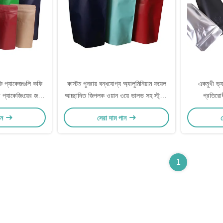
কফি প্যাকেজগুলি কফি
কাস্টম পুনরায় বন্ধযোগ্য অ্যালুমিনিয়াম ফয়েল
একমুখী ভ্য
 প্যাকেজিংয়ের জন্য
আচ্ছাদিত জিপলক ওয়ান ওয়ে ভালভ সহ স্ট্যান্ড
প্রতিরোধ
ালভ সহ
আপ কফি পকেট
ান
সেরা দাম পান
স
1