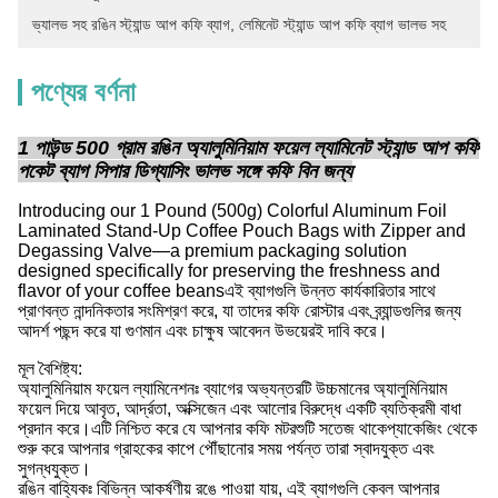
ভ্যালভ সহ রঙিন স্ট্যান্ড আপ কফি ব্যাগ
, 
লেমিনেট স্ট্যান্ড আপ কফি ব্যাগ ভালভ সহ
পণ্যের বর্ণনা
1 পাউন্ড 500 গ্রাম রঙিন অ্যালুমিনিয়াম ফয়েল ল্যামিনেট স্ট্যান্ড আপ কফি
পকেট ব্যাগ সিপার ডিগ্যাসিং ভালভ সঙ্গে কফি বিন জন্য
Introducing our 1 Pound (500g) Colorful Aluminum Foil
Laminated Stand-Up Coffee Pouch Bags with Zipper and
Degassing Valve—a premium packaging solution
designed specifically for preserving the freshness and
flavor of your coffee beansএই ব্যাগগুলি উন্নত কার্যকারিতার সাথে
প্রাণবন্ত নান্দনিকতার সংমিশ্রণ করে, যা তাদের কফি রোস্টার এবং ব্র্যান্ডগুলির জন্য
আদর্শ পছন্দ করে যা গুণমান এবং চাক্ষুষ আবেদন উভয়েরই দাবি করে।
মূল বৈশিষ্ট্য:
অ্যালুমিনিয়াম ফয়েল ল্যামিনেশনঃ ব্যাগের অভ্যন্তরটি উচ্চমানের অ্যালুমিনিয়াম
ফয়েল দিয়ে আবৃত, আর্দ্রতা, অক্সিজেন এবং আলোর বিরুদ্ধে একটি ব্যতিক্রমী বাধা
প্রদান করে।এটি নিশ্চিত করে যে আপনার কফি মটরশুটি সতেজ থাকেপ্যাকেজিং থেকে
শুরু করে আপনার গ্রাহকের কাপে পৌঁছানোর সময় পর্যন্ত তারা স্বাদযুক্ত এবং
সুগন্ধযুক্ত।
রঙিন বাহ্যিকঃ বিভিন্ন আকর্ষণীয় রঙে পাওয়া যায়, এই ব্যাগগুলি কেবল আপনার