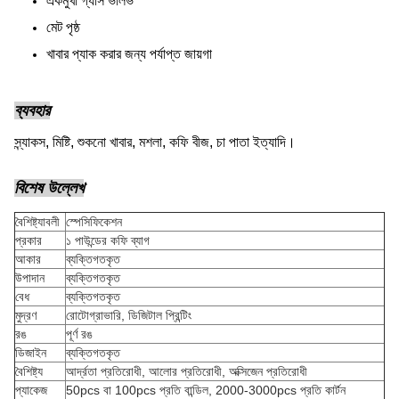
একমুখী গ্যাস ভালভ
মেট পৃষ্ঠ
খাবার প্যাক করার জন্য পর্যাপ্ত জায়গা
ব্যবহার
স্ন্যাকস, মিষ্টি, শুকনো খাবার, মশলা, কফি বীজ, চা পাতা ইত্যাদি।
বিশেষ উল্লেখ
বৈশিষ্ট্যাবলী
স্পেসিফিকেশন
প্রকার
১ পাউন্ডের কফি ব্যাগ
আকার
ব্যক্তিগতকৃত
উপাদান
ব্যক্তিগতকৃত
বেধ
ব্যক্তিগতকৃত
মুদ্রণ
রোটোগ্রাভারি, ডিজিটাল প্রিন্টিং
রঙ
পূর্ণ রঙ
ডিজাইন
ব্যক্তিগতকৃত
বৈশিষ্ট্য
আর্দ্রতা প্রতিরোধী, আলোর প্রতিরোধী, অক্সিজেন প্রতিরোধী
প্যাকেজ
50pcs বা 100pcs প্রতি বান্ডিল, 2000-3000pcs প্রতি কার্টন