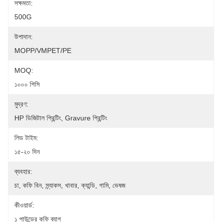
সক্ষমতা:
500G
উপাদান:
MOPP/VMPET/PE
MOQ:
১০০০ পিসি
মুদ্রণ:
HP ডিজিটাল প্রিন্টিং, Gravure প্রিন্টিং
লিড টাইম:
১৫-২০ দিন
ব্যবহার:
চা, কফি বিন, স্ন্যাকস, খাবার, ক্যান্ডি, গামি, ভেষজ
কীওয়ার্ড:
১ পাউন্ডের কফি ব্যাগ