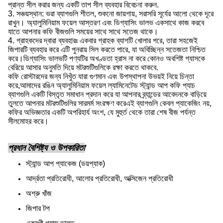
প্রান্ত সীল করার জন্য একটি তাপ সীল ব্যবহার বিবেচনা করুন.
3. সঞ্চয়স্থান: ভরা ব্যাগগুলি শীতল, শুকনো জায়গায়, সরাসরি সূর্যের আলো থেকে দূরে
রাখুন। অ্যালুমিনিয়াম ফয়েল আস্তরণ এবং ডিগ্যাসিং ভালভ একসাথে কাজ করবে
যাতে আপনার কফি বীজগুলি সময়ের সাথে সাথে সতেজ থাকে।
4. গ্রাহকদের দ্বারা ব্যবহারঃ একবার গ্রাহক ব্যাগটি খোলার পরে, তারা সহজেই
জিপারটি ব্যবহার করে এটি পুনরায় সিল করতে পারে, যা অবিচ্ছিন্ন সতেজতা নিশ্চিত
করে।ডিগ্যাসিং ভালভটি পণ্যটির অখণ্ডতা হ্রাস না করে কোনও অবশিষ্ট গ্যাসকে
বেরিয়ে আসার অনুমতি দিয়ে মটরশুটিগুলিকে রক্ষা করতে থাকবে.
কফি রোস্টারদের জন্য নিখুঁত যারা গুণমান এবং উপস্থাপনা উভয়ই নিয়ে চিন্তা
করে,আমাদের রঙিন অ্যালুমিনিয়াম ফয়েল ল্যামিনেটেড স্ট্যান্ড আপ কফি প্যাচ
ব্যাগগুলি একটি বিস্তৃত সমাধান প্রদান করে যা আপনার ব্র্যান্ডের আবেদনকে বাড়িয়ে
তুলতে আপনার মটরশুটিগুলির সারমর্ম সংরক্ষণ করেএই ব্যাগগুলি কেবল প্যাকেজিং নয়,
কফির অভিজ্ঞতার একটি অপরিহার্য অংশ, যে মুহুর্ত থেকে তারা শেষ বীজ পর্যন্ত
সীলমোহর করে।
প্রধান বৈশিষ্ট্য ও উপকারিতা
স্ট্যান্ড আপ প্যাকেজ (ডয়প্যাক)
আর্দ্রতা প্রতিরোধী, আলোর প্রতিরোধী, অক্সিজেন প্রতিরোধী
অশ্রু খাঁজ
জিপার টপ