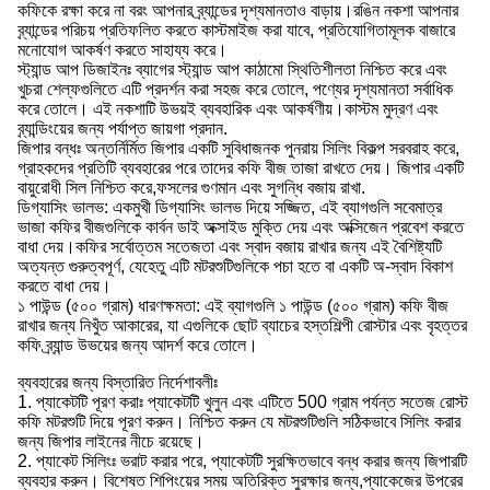
কফিকে রক্ষা করে না বরং আপনার ব্র্যান্ডের দৃশ্যমানতাও বাড়ায়।রঙিন নকশা আপনার
ব্র্যান্ডের পরিচয় প্রতিফলিত করতে কাস্টমাইজ করা যাবে, প্রতিযোগিতামূলক বাজারে
মনোযোগ আকর্ষণ করতে সাহায্য করে।
স্ট্যান্ড আপ ডিজাইনঃ ব্যাগের স্ট্যান্ড আপ কাঠামো স্থিতিশীলতা নিশ্চিত করে এবং
খুচরা শেল্ফগুলিতে এটি প্রদর্শন করা সহজ করে তোলে, পণ্যের দৃশ্যমানতা সর্বাধিক
করে তোলে। এই নকশাটি উভয়ই ব্যবহারিক এবং আকর্ষণীয়।কাস্টম মুদ্রণ এবং
ব্র্যান্ডিংয়ের জন্য পর্যাপ্ত জায়গা প্রদান.
জিপার বন্ধঃ অন্তর্নির্মিত জিপার একটি সুবিধাজনক পুনরায় সিলিং বিকল্প সরবরাহ করে,
গ্রাহকদের প্রতিটি ব্যবহারের পরে তাদের কফি বীজ তাজা রাখতে দেয়। জিপার একটি
বায়ুরোধী সিল নিশ্চিত করে,ফসলের গুণমান এবং সুগন্ধি বজায় রাখা.
ডিগ্যাসিং ভালভ: একমুখী ডিগ্যাসিং ভালভ দিয়ে সজ্জিত, এই ব্যাগগুলি সবেমাত্র
ভাজা কফির বীজগুলিকে কার্বন ডাই অক্সাইড মুক্তি দেয় এবং অক্সিজেন প্রবেশ করতে
বাধা দেয়।কফির সর্বোত্তম সতেজতা এবং স্বাদ বজায় রাখার জন্য এই বৈশিষ্ট্যটি
অত্যন্ত গুরুত্বপূর্ণ, যেহেতু এটি মটরশুটিগুলিকে পচা হতে বা একটি অ-স্বাদ বিকাশ
করতে বাধা দেয়।
১ পাউন্ড (৫০০ গ্রাম) ধারণক্ষমতা: এই ব্যাগগুলি ১ পাউন্ড (৫০০ গ্রাম) কফি বীজ
রাখার জন্য নিখুঁত আকারের, যা এগুলিকে ছোট ব্যাচের হস্তশিল্পী রোস্টার এবং বৃহত্তর
কফি ব্র্যান্ড উভয়ের জন্য আদর্শ করে তোলে।
ব্যবহারের জন্য বিস্তারিত নির্দেশাবলীঃ
1. প্যাকেটটি পূরণ করাঃ প্যাকেটটি খুলুন এবং এটিতে 500 গ্রাম পর্যন্ত সতেজ রোস্ট
কফি মটরশুটি দিয়ে পূরণ করুন। নিশ্চিত করুন যে মটরশুটিগুলি সঠিকভাবে সিলিং করার
জন্য জিপার লাইনের নীচে রয়েছে।
2. প্যাকেট সিলিংঃ ভরাট করার পরে, প্যাকেটটি সুরক্ষিতভাবে বন্ধ করার জন্য জিপারটি
ব্যবহার করুন। বিশেষত শিপিংয়ের সময় অতিরিক্ত সুরক্ষার জন্য,প্যাকেজের উপরের