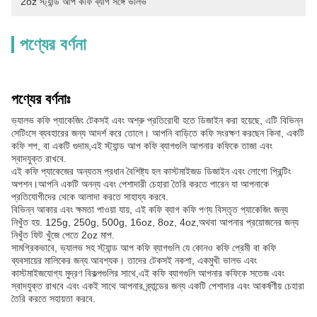
2oz স্ট্যান্ড আপ কফি ব্যাগ সঙ্গে ভালভ
পণ্যের বর্ণনা
পণ্যের বর্ণনাঃ
ভ্যালভ কফি প্যাকেজিং টেকসই এবং অশ্রু প্রতিরোধী হতে ডিজাইন করা হয়েছে, এটি বিভিন্ন
সেটিংসে ব্যবহারের জন্য আদর্শ করে তোলে। আপনি বাড়িতে কফি সংরক্ষণ করছেন কিনা, একটি
কফি শপ, বা একটি গুদাম,এই স্ট্যান্ড আপ কফি ব্যাগগুলি আপনার কফিকে তাজা এবং
স্বাদযুক্ত রাখবে.
এই কফি প্যাকেজের অন্যতম প্রধান বৈশিষ্ট্য হল কাস্টমাইজড ডিজাইন এবং লোগো প্রিন্টিং
অপশন।আপনি একটি অনন্য এবং পেশাদারী চেহারা তৈরি করতে পারেন যা আপনাকে
প্রতিযোগীদের থেকে আলাদা করতে সাহায্য করবে.
বিভিন্ন আকার এবং ক্ষমতা পাওয়া যায়, এই কফি ব্যাগ কফি পণ্য বিস্তৃত প্যাকেজিং জন্য
নিখুঁত হয়. 125g, 250g, 500g, 16oz, 8oz, 4oz,অথবা আপনার প্রয়োজনের জন্য
নিখুঁত ফিট খুঁজে পেতে 2oz মাপ.
সামগ্রিকভাবে, ভ্যালভ সহ স্ট্যান্ড আপ কফি ব্যাগগুলি যে কোনও কফি প্রেমী বা কফি
ব্যবসায়ের মালিকের জন্য আবশ্যক। তাদের টেকসই নকশা, একমুখী ভালভ এবং
কাস্টমাইজযোগ্য মুদ্রণ বিকল্পগুলির সাথে,এই কফি ব্যাগগুলি আপনার কফিকে সতেজ এবং
স্বাদযুক্ত রাখবে এবং একই সাথে আপনার ব্র্যান্ডের জন্য একটি পেশাদার এবং আকর্ষণীয় চেহারা
তৈরি করতে সহায়তা করবে.