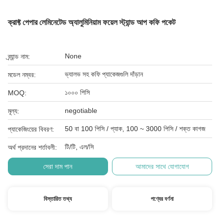
ক্রাফ্ট পেপার লেমিনেটেড অ্যালুমিনিয়াম ফয়েল স্ট্যান্ড আপ কফি পকেট
None
ব্র্যান্ড নাম:
ভ্যালভ সহ কফি প্যাকেজগুলি দাঁড়ান
মডেল নম্বর:
১০০০ পিসি
MOQ:
negotiable
মূল্য:
50 বা 100 পিসি / প্যাক, 100 ~ 3000 পিসি / শক্ত কাগজ
প্যাকেজিংয়ের বিবরণ:
টি/টি, এল/সি
অর্থ প্রদানের শর্তাবলী:
সেরা দাম পান
আমাদের সাথে যোগাযোগ
বিস্তারিত তথ্য
পণ্যের বর্ণনা