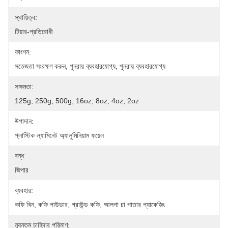
স্থায়িত্ব:
টিয়ার-প্রতিরোধী
ফাংশন:
সতেজতা সংরক্ষণ করুন, পুনরায় ব্যবহারযোগ্য, পুনরায় ব্যবহারযোগ্য
সক্ষমতা:
125g, 250g, 500g, 16oz, 8oz, 4oz, 2oz
উপাদান:
প্লাস্টিক ল্যামিনেট অ্যালুমিনিয়াম ফয়েল
বন্ধ:
জিপার
ব্যবহার:
কফি বিন, কফি পাউডার, গ্রাউন্ড কফি, আলগা চা পাতার প্যাকেজিং
ন্যূনতম চাহিদার পরিমাণ: