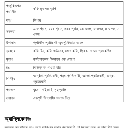
প্রযুক্তিগত
কফি ভ্যালভ ব্যাগ
পরামিতি
বন্ধ
জিপার
১২৫ গ্রাম, ২৫০ গ্রাম, ৫০০ গ্রাম, ১৬ ওনজ, ৮ ওনজ, ৪ ওনজ, ২
সক্ষমতা
ওনজ
উপাদান
প্লাস্টিক ল্যামিনেট অ্যালুমিনিয়াম ফয়েল
ব্যবহার
কফি বিন, কফি পাউডার, ময়দা কফি, ফ্রি চা পাতার প্যাকেজিং
মুদ্রণ
কাস্টমাইজড ডিজাইন এবং লোগো
রঙ
বিভিন্ন রং পাওয়া যায়
আর্দ্রতা-প্রতিরোধী, গন্ধ-প্রতিরোধী, আলো-প্রতিরোধী, অশ্রু-
বৈশিষ্ট্য
প্রতিরোধী
প্রয়োগ
খুচরা, পাইকারি, গৃহস্থালি
ভ্যালভ
একমুখী ডিগ্যাসিং ভালভ দিয়ে
অ্যাপ্লিকেশনঃ
ভ্যালভ সহ স্ট্যান্ড আপ কফি ব্যাগগুলি অশ্রু প্রতিরোধী, যা নিশ্চিত করে যে তারা দীর্ঘ সময়