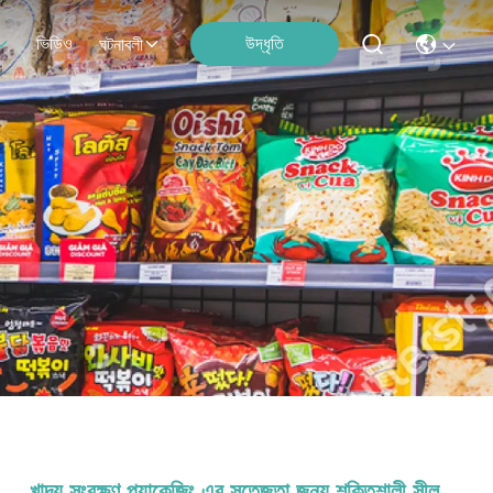
ভিডিও
উদ্ধৃতি
ঘটনাবলী
খাদ্য সংরক্ষণ প্যাকেজিং এর সতেজতা জন্য শক্তিশালী সীল