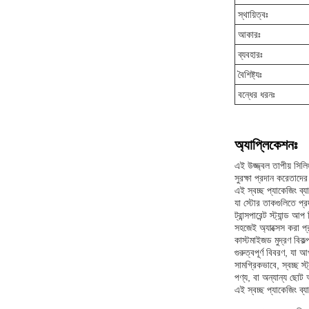
স্থায়িত্বঃ
আকারঃ
ব্যবহারঃ
বৈশিষ্ট্যঃ
বন্ধের ধরনঃ
অ্যাপ্লিকেশনঃ
এই উজ্জ্বল তাপীয় সিলি
সুরক্ষা প্রদান করেতাদে
এই স্বচ্ছ প্যাকেজিং ব
যা স্টোর তাকগুলিতে প্র
ট্রান্সপারেন্ট স্ট্যান
সহজেই অ্যাক্সেস করা প্
কাস্টমাইজড মুদ্রণ বিকল
গুরুত্বপূর্ণ বিবরণ, য
সামগ্রিকভাবে, স্বচ্ছ স্
পণ্য, বা অন্যান্য ছোট
এই স্বচ্ছ প্যাকেজিং ব্য