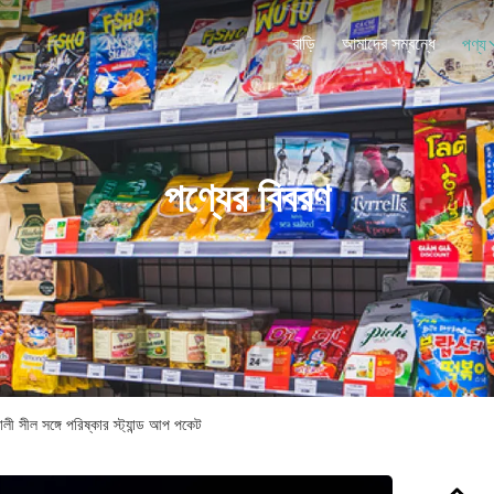
বাড়ি
আমাদের সম্বন্ধে
পণ্য
পণ্যের বিবরণ
লী সীল সঙ্গে পরিষ্কার স্ট্যান্ড আপ পকেট