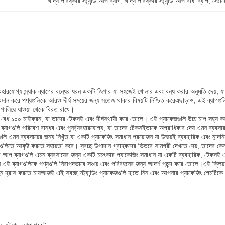
খাদ্য পরিষ্কার স্ট্যান্ড আপ ব্যাগ
, 
খাদ্য পরিষ্কার স্ট্যান্ড আপ বাধা ব্যাগ
, 
স্টোর
্যবহারযোগ্য স্ন্যাক ব্যাগের বন্ধের ধরন একটি জিপার যা সহজেই খোলার এবং বন্ধ করার অনুমতি দেয়,
প্রদান করে পণ্যগুলিকে আরও দীর্ঘ সময়ের জন্য সতেজ থাকার বিষয়টি নিশ্চিত করেএছাড়াও, এই ব্যাগগ
পালিয়ে যাওয়া থেকে বিরত রাখে।
র বেধ ১০০ মাইক্রন, যা তাদের টেকসই এবং দীর্ঘস্থায়ী করে তোলে। এই প্যাকেজগুলি উচ্চ চাপ সহ্য 
্যাগগুলি পরিবেশ বান্ধব এবং পুনর্ব্যবহারযোগ্য, যা তাদের টেকসইতাকে অগ্রাধিকার দেয় এমন ব্যব
াগগুলি এমন ব্যবসায়ের জন্য নিখুঁত যা একটি প্যাকেজিং সমাধান প্রয়োজন যা উভয়ই ব্যবহারিক এবং নান্
ুলিতে আকৃষ্ট করতে সহায়তা করে। স্বচ্ছ উপাদান গ্রাহকদের ভিতরে সামগ্রী দেখতে দেয়, তাদের ক
ান্ড আপ ব্যাগগুলি এমন ব্যবসায়ের জন্য একটি চমৎকার প্যাকেজিং সমাধান যা একটি ব্যবহারিক, টেকসই এ
ান এই ব্যাগগুলিকে পণ্যগুলি নিরাপদভাবে সঞ্চয় এবং পরিবহনের জন্য আদর্শ পছন্দ করে তোলে।এই ক্লিয়
্ন হ্রাস করতে চায়আজই এই স্বচ্ছ স্ট্যান্ডিং প্যাকেজগুলি হাতে নিন এবং আপনার প্যাকেজিং গেমটিকে প