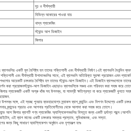
দৃঢ় ও দীর্ঘস্থায়ী
বিভিন্ন আকারের পাওয়া যায়
খাদ্য প্যাকেজিং
স্ট্যান্ড আপ ডিজাইন
জিপার
ং ব্যাগগুলির একটি মূল বৈশিষ্ট্য হল তাদের শক্তিশালী এবং দীর্ঘস্থায়ী নির্মাণ।এই ব্যাগগুলি দৈনন্দ
র শক্তিশালী এবং দীর্ঘস্থায়ী উপাদানগুলির সাথে, এই ব্যাগগুলি অতিরিক্ত সুরক্ষা প্রয়োজন এমন প্যাক
্যাগগুলোর আরেকটি চমৎকার বৈশিষ্ট্য হল তাদের স্ট্যান্ড-আপ ডিজাইন। এই ডিজাইন ব্যাগগুলোকে তাদের 
দর্শন করা প্রয়োজনস্ট্যান্ড-আপ ডিজাইন এছাড়াও ব্যাগগুলিকে সঞ্চয় এবং পরিবহন করা সহজ করে তোল
্ড আপ জিপার প্যাকেজটি একটি অশ্রু খাঁজ সহ উপলব্ধ, যা সামগ্রী ক্ষতিগ্রস্ত না করে প্যাকেজটি খুলত
রয়োজন.
্প উপলব্ধ সঙ্গে, এই স্বচ্ছ পুনরায় ব্যবহারযোগ্য স্ন্যাকস ব্যাগ ব্র্যান্ডিং এবং বিপণন উদ্দেশ্যে 
া আপনার ব্র্যান্ডের প্রচার এবং আপনার প্রতিযোগীদের থেকে আলাদা করা সহজ করে তোলে।
ট্যান্ড আপ জিপার ব্যাগটি পণ্য প্যাকেজিং অ্যাপ্লিকেশনগুলির বিস্তৃত জন্য একটি দুর্দান্ত পছন্দ।আপন
 আইটেম, এই ব্যাগ মানের একটি চমৎকার সমন্বয় প্রস্তাব, সুবিধাজনক, এবং সস্তা.
াগের জন্য কিছু সাধারণ অ্যাপ্লিকেশন অনুষ্ঠান এবং দৃশ্যকল্প হলঃ