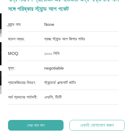
সঙ্গে পরিষ্কার স্ট্যান্ড আপ পকেট
ব্র্যান্ড নাম:
None
মডেল নম্বর:
স্বচ্ছ স্ট্যান্ড আপ জিপার পাউচ
MOQ:
১০০০ পিসি
মূল্য:
negotiable
প্যাকেজিংয়ের বিবরণ:
স্ট্যান্ডার্ড এক্সপোর্ট কার্টন
অর্থ প্রদানের শর্তাবলী:
এল/সি, টি/টি
এখনই যোগাযোগ করুন
সেরা দাম পান