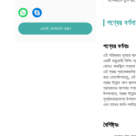
বিশেষভাবে তুলে ধরা:
পণ্যের বর্ণনা
এখনই যোগাযোগ করুন
পণ্যের বর্ণনাঃ
এই পরিষ্কার পুনরায় ব
একটি বায়ুরোধী সিলিং 
কোনও অবাঞ্ছিত গন্ধকে 
এই স্বচ্ছ প্যাকেজগুলি
করে তোলেউপরন্তু, এই ব
স্বচ্ছ স্ট্যান্ড আপ ব্য
গ্রাহকদের আপনার পণ্যগ
উপসংহারে, স্বচ্ছ স্ট্য
পুনর্ব্যবহারযোগ্য উপাদ
এবং তাদের কার্বন পদচিহ
বৈশিষ্ট্যঃ