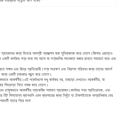
েজ পরিষ্কার স্ট্যান্ড আপ পকেট
 যা গ্রাহকদের জন্য ভিতরে সামগ্রী অ্যাক্সেস করা সুবিধাজনক করে তোলে।জিপার এছাড়াও
ুলি একটি কার্যকর গন্ধ বাধা সহ আসে যা পণ্যগুলির সতেজতা বজায় রাখতে সহায়তা করে এবং
করতে সক্ষম এবং ছিদ্র প্রতিরোধী।পণ্য সংরক্ষণ এবং নিরাপদ পরিবহন জন্য তাদের আদর্শ
সার জন্য একটি চমৎকার পছন্দ করে তোলে।
দনিকভাবে আকর্ষণীয়।এই পকেটগুলো শুধু কার্যকর নয়, তাছাড়া দেখতেও আকর্ষণীয়, যা
েনার সিদ্ধান্ত নিতে সহজ করে তোলে।
বং চাক্ষুষভাবে আকর্ষণীয় প্যাকেজিং সমাধান প্রয়োজন।কার্যকর গন্ধ প্রতিরোধক, এবং
ার হিট সিলযোগ্য ব্যাগগুলি এমন ব্যবসায়ের জন্য নিখুঁত যা টেকসইতাকে অগ্রাধিকার দেয়
রবর্তী স্তরে নিয়ে যান!