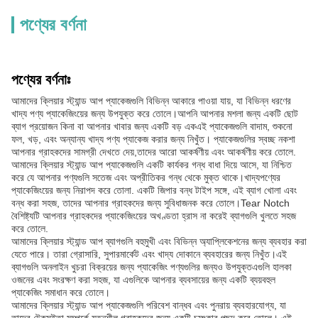
পণ্যের বর্ণনা
পণ্যের বর্ণনাঃ
আমাদের ক্লিয়ার স্ট্যান্ড আপ প্যাকেজগুলি বিভিন্ন আকারে পাওয়া যায়, যা বিভিন্ন ধরণের
খাদ্য পণ্য প্যাকেজিংয়ের জন্য উপযুক্ত করে তোলে।আপনি আপনার মশলা জন্য একটি ছোট
ব্যাগ প্রয়োজন কিনা বা আপনার খাবার জন্য একটি বড় একএই প্যাকেজগুলি বাদাম, শুকনো
ফল, খড়, এবং অন্যান্য খাদ্য পণ্য প্যাকেজ করার জন্য নিখুঁত। প্যাকেজগুলির স্বচ্ছ নকশা
আপনার গ্রাহকদের সামগ্রী দেখতে দেয়,তাদের আরো আকর্ষণীয় এবং আকর্ষণীয় করে তোলে.
আমাদের ক্লিয়ার স্ট্যান্ড আপ প্যাকেজগুলি একটি কার্যকর গন্ধ বাধা দিয়ে আসে, যা নিশ্চিত
করে যে আপনার পণ্যগুলি সতেজ এবং অপ্রীতিকর গন্ধ থেকে মুক্ত থাকে।খাদ্যপণ্যের
প্যাকেজিংয়ের জন্য নিরাপদ করে তোলা. একটি জিপার বন্ধ টাইপ সঙ্গে, এই ব্যাগ খোলা এবং
বন্ধ করা সহজ, তাদের আপনার গ্রাহকদের জন্য সুবিধাজনক করে তোলে।Tear Notch
বৈশিষ্ট্যটি আপনার গ্রাহকদের প্যাকেজিংয়ের অখণ্ডতা হ্রাস না করেই ব্যাগগুলি খুলতে সহজ
করে তোলে.
আমাদের ক্লিয়ার স্ট্যান্ড আপ ব্যাগগুলি বহুমুখী এবং বিভিন্ন অ্যাপ্লিকেশনের জন্য ব্যবহার করা
যেতে পারে। তারা গ্রোসারি, সুপারমার্কেট এবং খাদ্য দোকানে ব্যবহারের জন্য নিখুঁত।এই
ব্যাগগুলি অনলাইন খুচরা বিক্রয়ের জন্য প্যাকেজিং পণ্যগুলির জন্যও উপযুক্তএগুলি হালকা
ওজনের এবং সংরক্ষণ করা সহজ, যা এগুলিকে আপনার ব্যবসায়ের জন্য একটি ব্যয়বহুল
প্যাকেজিং সমাধান করে তোলে।
আমাদের ক্লিয়ার স্ট্যান্ড আপ প্যাকেজগুলি পরিবেশ বান্ধব এবং পুনরায় ব্যবহারযোগ্য, যা