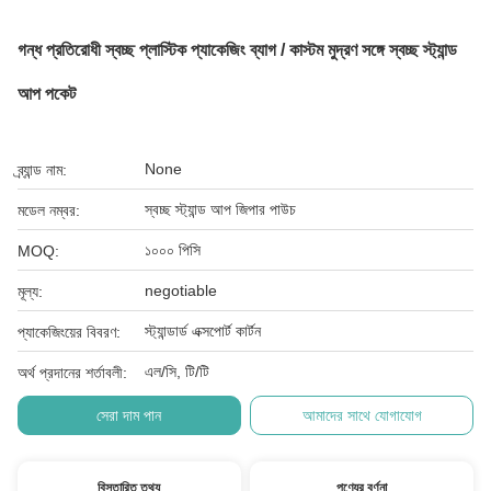
গন্ধ প্রতিরোধী স্বচ্ছ প্লাস্টিক প্যাকেজিং ব্যাগ / কাস্টম মুদ্রণ সঙ্গে স্বচ্ছ স্ট্যান্ড
আপ পকেট
None
ব্র্যান্ড নাম:
স্বচ্ছ স্ট্যান্ড আপ জিপার পাউচ
মডেল নম্বর:
১০০০ পিসি
MOQ:
negotiable
মূল্য:
স্ট্যান্ডার্ড এক্সপোর্ট কার্টন
প্যাকেজিংয়ের বিবরণ:
এল/সি, টি/টি
অর্থ প্রদানের শর্তাবলী:
সেরা দাম পান
আমাদের সাথে যোগাযোগ
বিস্তারিত তথ্য
পণ্যের বর্ণনা