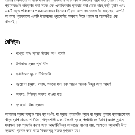
তাদের টেকসইতা সম্পর্কে যত্নশীল গ্রাহকদের জন্য একটি চমৎকার পছন্দ করে তোলে। এই
প্যাকেজগুলি পরিষ্কার করা সহজ এবং একাধিকবার ব্যবহার করা যেতে পারে,বর্জ্য হ্রাস এবং
একটি সবুজ পরিবেশের প্রচারআমাদের ক্লিয়ার স্ট্যান্ড আপ প্যাকেজগুলির সাহায্যে, আপনি
আপনার গ্রাহকদের একটি উচ্চমানের প্যাকেজিং সমাধান দিতে পারেন যা আকর্ষণীয় এবং
টেকসই।
বৈশিষ্ট্যঃ
পণ্যের নামঃ স্বচ্ছ স্ট্যান্ড আপ পকেট
উপাদানঃ স্বচ্ছ প্লাস্টিক
স্থায়িত্ব: দৃঢ় ও দীর্ঘস্থায়ী
প্রয়োগঃ স্ন্যাক্স, বাদাম, শুকনো ফল এবং আরও অনেক কিছুর জন্য আদর্শ
আকারঃ বিভিন্ন আকার পাওয়া যায়
স্বচ্ছতা: উচ্চ স্বচ্ছতা
আমাদের স্বচ্ছ স্ট্যান্ড আপ ব্যাগগুলি, যা স্বচ্ছ প্যাকেজিং ব্যাগ বা স্বচ্ছ পুনরায় ব্যবহারযোগ্য
খাদ্য ব্যাগ নামেও পরিচিত, শক্তিশালী এবং টেকসই স্বচ্ছ প্লাস্টিকের তৈরি।এগুলি স্ন্যাক্স
সংরক্ষণ এবং প্রদর্শন করার জন্য আদর্শবিভিন্ন আকারের পাওয়া যায়, আমাদের ব্যাগগুলি উচ্চ
স্বচ্ছতা প্রদান করে যাতে বিষয়বস্তু সহজে দৃশ্যমান হয়।