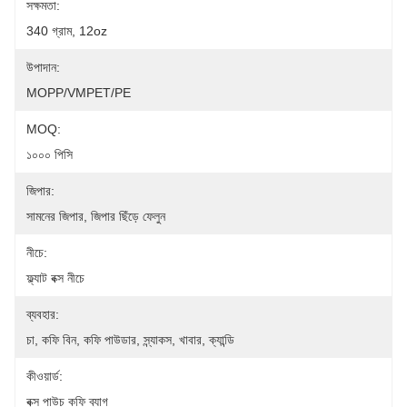
সক্ষমতা:
340 গ্রাম, 12oz
উপাদান:
MOPP/VMPET/PE
MOQ:
১০০০ পিসি
জিপার:
সামনের জিপার, জিপার ছিঁড়ে ফেলুন
নীচে:
ফ্ল্যাট বক্স নীচে
ব্যবহার:
চা, কফি বিন, কফি পাউডার, স্ন্যাকস, খাবার, ক্যান্ডি
কীওয়ার্ড:
বক্স পাউচ কফি ব্যাগ