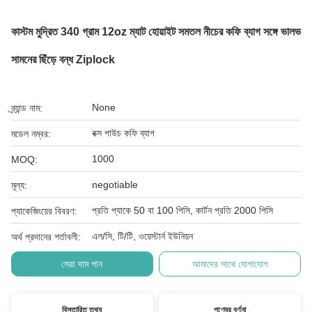
কাস্টম মুদ্রিত 340 গ্রাম 12oz ম্যাট হোয়াইট সমতল নীচের কফি ব্যাগ সঙ্গে ভালভ
সামনের ছিঁড়ে বন্ধ Ziplock
None
ব্র্যান্ড নাম:
বক্স পাউচ কফি ব্যাগ
মডেল নম্বর:
1000
MOQ:
negotiable
মূল্য:
প্রতি প্যাকে 50 বা 100 পিসি, কার্টন প্রতি 2000 পিসি
প্যাকেজিংয়ের বিবরণ:
এল/সি, টি/টি, ওয়েস্টার্ন ইউনিয়ন
অর্থ প্রদানের শর্তাবলী:
সেরা দাম পান
আমাদের সাথে যোগাযোগ
বিস্তারিত তথ্য
পণ্যের বর্ণনা