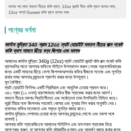
ভালভ সহ সাদা সমতল নীচের কফি ব্যাগ
, 
12oz ফ্ল্যাট নীচে কফি ব্যাগ ভালভ সঙ্গে
, 
12oz পার্শ্ব Gusset কফি ব্যাগ ভালভ সঙ্গে
পণ্যের বর্ণনা
কাস্টম মুদ্রিত 340 গ্রাম 12oz ম্যাট হোয়াইট সমতল নীচের বাক্স পকেট
কফি ব্যাগ সামনে ছিঁড়ে বন্ধ জিপার এবং ভালভ
আমাদের কাস্টম মুদ্রিত 340g (12oz) ম্যাট হোয়াইট ফ্ল্যাট বটম বক্স পকেট কফি
ব্যাগগুলির সাথে আপনার কফিকে স্টাইলে উপস্থাপন করুন।সহজ প্রবেশাধিকারের
জন্য একটি সামনের ছিঁড়ে ফেলা জিপলকআপনার কফির বীজকে সতেজ এবং সুগন্ধি
রাখার সময় আপনার ব্র্যান্ডকে প্রদর্শন করার জন্য উপযুক্ত।
মূল বৈশিষ্ট্য:
ম্যাট হোয়াইট ফিনিসঃ একটি প্রিমিয়াম এবং আধুনিক চেহারা প্রদান করে।
৩৪০ গ্রাম (১২ ওনস) ধারণক্ষমতাঃ কফির বীজ প্যাকেজ করার জন্য আদর্শ।
সমতল নীচের নকশাঃ স্থিতিশীলতা এবং সর্বোত্তম তাক উপস্থিতি নিশ্চিত করে।
ফ্রন্ট টিয়ার অফ জিপলকঃ সহজেই খোলার এবং পুনরায় সিল করার অনুমতি দেয়।
ভ্যালভঃ কফির সতেজতা এবং সমৃদ্ধ সুগন্ধি বজায় রাখে।
কাস্টম মুদ্রিতঃ পেশাদার চেহারা জন্য আপনার ব্র্যান্ডের লোগো এবং নকশা সঙ্গে
মাপসই।
আপনার কফি প্যাকেজিংকে আমাদের স্টাইলিশ এবং ফাংশনাল প্যাকেজ দিয়ে
আপগ্রেড করুন, যা আপনার কফি মটরশুটির গুণমান এবং আকর্ষণ বজায় রাখার জন্য