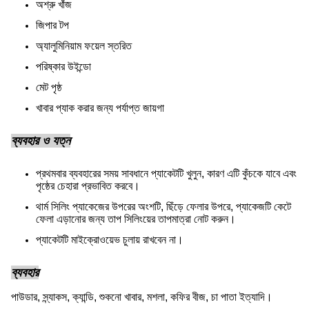
অশ্রু খাঁজ
জিপার টপ
অ্যালুমিনিয়াম ফয়েল স্তরিত
পরিষ্কার উইন্ডো
মেট পৃষ্ঠ
খাবার প্যাক করার জন্য পর্যাপ্ত জায়গা
ব্যবহার ও যত্ন
প্রথমবার ব্যবহারের সময় সাবধানে প্যাকেটটি খুলুন, কারণ এটি কুঁচকে যাবে এবং
পৃষ্ঠের চেহারা প্রভাবিত করবে।
থার্ম সিলিং প্যাকেজের উপরের অংশটি, ছিঁড়ে ফেলার উপরে, প্যাকেজটি কেটে
ফেলা এড়ানোর জন্য তাপ সিলিংয়ের তাপমাত্রা নোট করুন।
প্যাকেটটি মাইক্রোওয়েভ চুলায় রাখবেন না।
ব্যবহার
পাউডার, স্ন্যাকস, ক্যান্ডি, শুকনো খাবার, মশলা, কফির বীজ, চা পাতা ইত্যাদি।