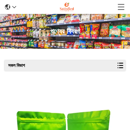
পণ্যের বিবরণ
সকল বিভাগ