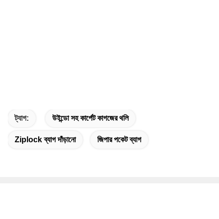
ট্যাগ:
উইন্ডো সহ কার্পেট কাগজের থলি
Ziplock ব্যাগ দাঁড়ানো
জিপার পকেট ব্যাগ
দ্রুত যোগাযোগ