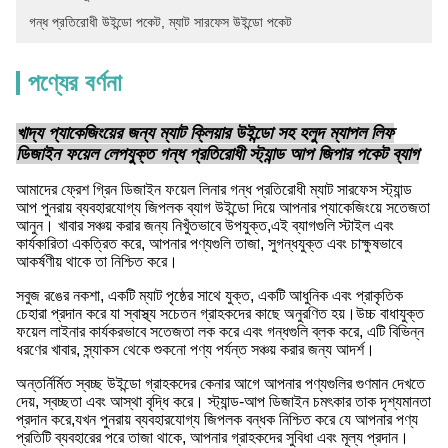
গন্ধ প্রতিরোধী উইন্ডো পকেট
, 
ম্যাট সারফেস উইন্ডো পকেট
পণ্যের বর্ণনা
খাদ্য প্যাকেজিংয়ের জন্য ম্যাট ক্লিয়ার উইন্ডো সহ হলুদ ম্যাপল লিফ
ডিজাইন ফয়েল লেপযুক্ত গন্ধ প্রতিরোধী স্ট্যান্ড আপ জিপার পকেট ব্যাগ
আমাদের ফ্রেশ গ্রিন ডিজাইন ফয়েল লিনার গন্ধ প্রতিরোধী ম্যাট সারফেস স্ট্যান্ড
আপ পুনরায় ব্যবহারযোগ্য জিপলক ব্যাগ উইন্ডো দিয়ে আপনার প্যাকেজিংয়ে সতেজতা
আনুন। খাবার সঞ্চয় করার জন্য নিখুঁতভাবে উপযুক্ত,এই ব্যাগগুলি স্টাইল এবং
কার্যকারিতা একত্রিত করে, আপনার পণ্যগুলি তাজা, সুগন্ধযুক্ত এবং চাক্ষুষভাবে
আকর্ষণীয় থাকে তা নিশ্চিত করে।
সবুজ রঙের নকশা, একটি ম্যাট পৃষ্ঠের সাথে যুক্ত, একটি আধুনিক এবং প্রাকৃতিক
চেহারা প্রদান করে যা স্বাস্থ্য সচেতন গ্রাহকদের কাছে অনুরণিত হয়।উচ্চ বাধাযুক্ত
ফয়েল লাইনার কার্যকরভাবে সতেজতা লক করে এবং গন্ধগুলি ব্লক করে, এটি বিভিন্ন
ধরণের খাবার, স্ন্যাকস থেকে শুকনো পণ্য পর্যন্ত সঞ্চয় করার জন্য আদর্শ।
অন্তর্নির্মিত স্বচ্ছ উইন্ডো গ্রাহকদের কেনার আগে আপনার পণ্যগুলির গুণমান দেখতে
দেয়, স্বচ্ছতা এবং আস্থা বৃদ্ধি করে। স্ট্যান্ড-আপ ডিজাইন চমৎকার তাক দৃশ্যমানতা
প্রদান করে,যখন পুনরায় ব্যবহারযোগ্য জিপলক বন্ধক নিশ্চিত করে যে আপনার পণ্য
প্রতিটি ব্যবহারের পরে তাজা থাকে, আপনার গ্রাহকদের সুবিধা এবং মূল্য প্রদান।