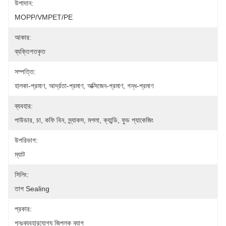
উপাদান:
MOPP/VMPET/PE
আকার:
ব্যক্তিগতকৃত
সম্পত্তি:
হালকা-প্রমাণ, আর্দ্রতা-প্রমাণ, অক্সিজেন-প্রমাণ, গন্ধ-প্রমাণ
ব্যবহার:
পাউডার, চা, কফি বিন, স্ন্যাকস, মশলা, ক্যান্ডি, ফুড প্যাকেজিং
উপরিভাগ:
ম্যাট
সিলিং:
তাপ Sealing
প্রকার:
পুনঃব্যবহারযোগ্য জিপলক ব্যাগ