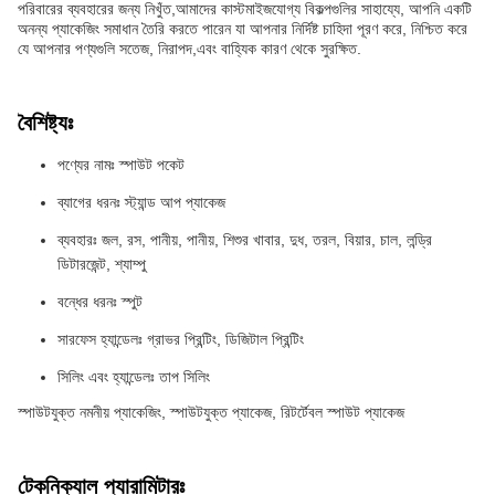
পরিবারের ব্যবহারের জন্য নিখুঁত,আমাদের কাস্টমাইজযোগ্য বিকল্পগুলির সাহায্যে, আপনি একটি
অনন্য প্যাকেজিং সমাধান তৈরি করতে পারেন যা আপনার নির্দিষ্ট চাহিদা পূরণ করে, নিশ্চিত করে
যে আপনার পণ্যগুলি সতেজ, নিরাপদ,এবং বাহ্যিক কারণ থেকে সুরক্ষিত.
বৈশিষ্ট্যঃ
পণ্যের নামঃ স্পাউট পকেট
ব্যাগের ধরনঃ স্ট্যান্ড আপ প্যাকেজ
ব্যবহারঃ জল, রস, পানীয়, পানীয়, শিশুর খাবার, দুধ, তরল, বিয়ার, চাল, লন্ড্রি
ডিটারজেন্ট, শ্যাম্পু
বন্ধের ধরনঃ স্পুট
সারফেস হ্যান্ডেলঃ গ্রাভর প্রিন্টিং, ডিজিটাল প্রিন্টিং
সিলিং এবং হ্যান্ডেলঃ তাপ সিলিং
স্পাউটযুক্ত নমনীয় প্যাকেজিং, স্পাউটযুক্ত প্যাকেজ, রিটর্টেবল স্পাউট প্যাকেজ
টেকনিক্যাল প্যারামিটারঃ