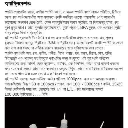
অ্যাপ্লিকেশনঃ
স্পাউট প্যাকেজিং ব্যাগ, নমনীয় স্পাউট ব্যাগ, বা স্ক্রুজ স্পাউট ব্যাগ নামেও পরিচিত, বিভিন্ন
তরল এবং অর্ধ-তরলগুলির জন্য ব্যবহৃত একটি জনপ্রিয় ধরণের প্যাকেজিং।এই ব্যাগগুলি
উচ্চমানের উপকরণ থেকে তৈরি, যেমন অ্যালুমিনিয়াম ফয়েল স্তরিত, যা বিষয়বস্তু তাজা এবং
দূষণ মুক্ত রাখে। তারা পুনরায় ব্যবহারযোগ্য, ফুটো-প্রমাণ, BPA মুক্ত, এবং এফডিএ দ্বারা
খাদ্য গ্রেড হিসাবে প্রত্যয়িত।
এই স্পাউট ব্যাগগুলি চীনে তৈরি করা হয় এবং কাস্টমাইজযোগ্য বেধে পাওয়া যায়, পৃষ্ঠের
হ্যান্ডেল হিসাবে গ্রাভুর প্রিন্টিং বা ডিজিটাল প্রিন্টিং সহ। বন্ধের ধরণটি একটি স্পাউট,যা খোলা
এবং বন্ধ করা সহজ, যা এটিকে বারবার ব্যবহারের জন্য সুবিধাজনক করে তোলে।
স্পাউট ব্যাগগুলি জল, রস, পানীয়, পানীয়, শিশুর খাবার, দুধ, তরল, বিয়ার, চাল, লন্ড্রি
ডিটারজেন্ট এবং শ্যাম্পু সহ বিস্তৃত পণ্যগুলির জন্য উপযুক্ত।এই ব্যাগগুলি বহিরঙ্গন
কার্যকলাপের জন্য আদর্শ, যেমন ক্যাম্পিং, হাইকিং, এবং পিকনিক, কারণ তারা হালকা ওজনের
এবং বহন করা সহজ। তারা হোম ব্যবহারের জন্যও নিখুঁত, কারণ তারা ফ্রিজ বা ফ্রিজে সংরক্ষণ
করা যেতে পারে এবং ঢেলে দেওয়া এবং বিতরণ করা সহজ.
এই স্পাউট ব্যাগের জন্য সর্বনিম্ন অর্ডার পরিমাণ 1000pcs, এবং দাম আলোচনাযোগ্য।
প্যাকেজিংয়ের বিবরণ 50 বা 100pcs / প্যাক, এবং 100 ~ 3000pcs / কার্টন, 15-25
দিনের ডেলিভারি সময় সহ।পেমেন্টের শর্ত T/T বা L/C, এবং সরবরাহের ক্ষমতা
100,000প্রতিবছর ১০০০ পিসি।