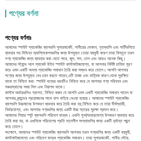
পণ্যের বর্ণনা
পণ্যের বর্ণনাঃ
আমাদের স্পাউট প্যাকেজিং ব্যাগগুলি সুপারমার্কেট, পানীয়ের দোকান, গৃহস্থালি এবং পার্টিগুলিতে
ব্যবহার সহ বিভিন্ন অ্যাপ্লিকেশনগুলির জন্য উপযুক্ত।তারা বহুমুখী কারণ তারা বিস্তৃত তরল
পণ্য প্যাকেজিং জন্য ব্যবহার করা যেতে পারে, জুস, সস, তেল এবং আরও অনেক কিছু।
আমাদের স্ট্যান্ড আপ প্যাকেট উইথ স্পাউট কাস্টমাইজযোগ্য, যা আপনার নির্দিষ্ট চাহিদা পূরণ
করে এমন একটি অনন্য প্যাকেজিং সমাধান তৈরি করা সম্ভব করে তোলে। আপনি আপনার
পণ্যের জন্য উপযুক্ত বেধ চয়ন করতে পারেন,এটি তাজা এবং বাহ্যিক কারণ থেকে সুরক্ষিত
থাকে তা নিশ্চিত করা. স্পাউট বন্ধের ধরনটিও নিশ্চিত করে যে আপনার পণ্য পরিবহন এবং
সঞ্চয়স্থানের সময় সিল এবং নিরাপদ থাকে।
কাস্টম অর্ডারগুলিও স্বাগত, নিশ্চিত করুন যে আপনি এমন একটি প্যাকেজিং সমাধান পাবেন যা
আপনার ব্র্যান্ডের প্রয়োজনের সাথে খাপ খাইয়ে নেওয়া হয়েছে। আমাদের স্পাউট প্যাকেজিং
ব্যাগগুলি উচ্চমানের উপকরণ ব্যবহার করে তৈরি করা হয়,নিশ্চিত করে যে তারা দীর্ঘস্থায়ী,
নির্ভরযোগ্য, এবং আপনার পণ্যগুলির জন্য একটি উচ্চ স্তরের সুরক্ষা প্রদান করে।
আমাদের পিয়ার স্পুট ব্যাগগুলি পরিবেশ বান্ধব। এগুলি পুনর্ব্যবহারযোগ্য উপকরণ ব্যবহার করে
তৈরি করা হয়, যা এগুলিকে পরিবেশের প্রতি যত্নশীল সংস্থাগুলির জন্য একটি দুর্দান্ত পছন্দ
করে তোলে।
সংক্ষেপে, আমাদের স্পাউট প্যাকেজিং ব্যাগগুলি আপনার তরল পণ্যগুলির জন্য একটি বহুমুখী,
কাস্টমাইজযোগ্য এবং পরিবেশ বান্ধব প্যাকেজিং সমাধান। তারা সুপারমার্কেট, পানীয় স্টোর,