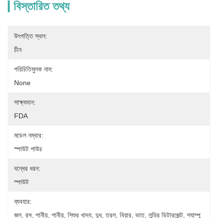
বিস্তারিত তথ্য
উৎপত্তি স্থল:
চীন
পরিচিতিমুলক নাম:
None
সাক্ষ্যদান:
FDA
মডেল নম্বার:
স্পাউট পাউচ
বন্ধের ধরন:
স্পাউট
ব্যবহার:
জল, রস, পানীয়, পানীয়, শিশুর খাদ্য, দুধ, তরল, বিয়ার, ভাত, লন্ড্রি ডিটারজেন্ট, শ্যাম্পু