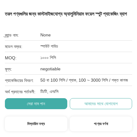
তরল পণ্যগুলির জন্য কাস্টমাইজযোগ্য অ্যালুমিনিয়াম ফয়েল স্পুট প্যাকেজিং ব্যাগ
None
ব্র্যান্ড নাম:
স্পাউট পাউচ
মডেল নম্বর:
১০০০ পিসি
MOQ:
negotiable
মূল্য:
50 বা 100 পিসি / প্যাক, 100 ~ 3000 পিসি / শক্ত কাগজ
প্যাকেজিংয়ের বিবরণ:
টি/টি, এল/সি
অর্থ প্রদানের শর্তাবলী:
সেরা দাম পান
আমাদের সাথে যোগাযোগ
বিস্তারিত তথ্য
পণ্যের বর্ণনা