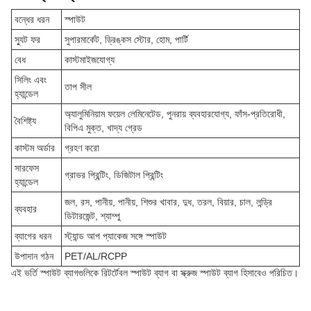
বন্ধের ধরন
স্পাউট
স্যুট ফর
সুপারমার্কেট, ড্রিঙ্কস স্টোর, হোম, পার্টি
বেধ
কাস্টমাইজযোগ্য
সিলিং এবং
তাপ সীল
হ্যান্ডেল
অ্যালুমিনিয়াম ফয়েল লেমিনেটেড, পুনরায় ব্যবহারযোগ্য, ফাঁস-প্রতিরোধী,
বৈশিষ্ট্য
বিপিএ মুক্ত, খাদ্য গ্রেড
কাস্টম অর্ডার
গ্রহণ করো
সারফেস
গ্রাভর প্রিন্টিং, ডিজিটাল প্রিন্টিং
হ্যান্ডেল
জল, রস, পানীয়, পানীয়, শিশুর খাবার, দুধ, তরল, বিয়ার, চাল, লন্ড্রি
ব্যবহার
ডিটারজেন্ট, শ্যাম্পু
ব্যাগের ধরন
স্ট্যান্ড আপ প্যাকেজ সঙ্গে স্পাউট
উপাদান গঠন
PET/AL/RCPP
এই ভর্তি স্পাউট ব্যাগগুলিকে রিটর্টেবল স্পাউট ব্যাগ বা স্ক্রুজ স্পাউট ব্যাগ হিসাবেও পরিচিত।