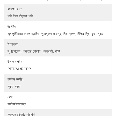
ব্যাগের ধরন:
থলি দিয়ে দাঁড়ানো থলি
বৈশিষ্ট্য:
অ্যালুমিনিয়াম ফয়েল স্তরিত, পুনঃব্যবহারযোগ্য, লিক-প্রুফ, বিপিএ ফ্রি, ফুড গ্রেড
উপযুক্ত:
সুপারমার্কেট, পানীয়ের দোকান, গৃহস্থালী, পার্টি
উপাদান গঠন:
PET/AL/RCPP
কাস্টম অর্ডার:
গ্রহণ করো
বেধ:
কাস্টমাইজযোগ্য
ন্যূনতম চাহিদার পরিমাণ: