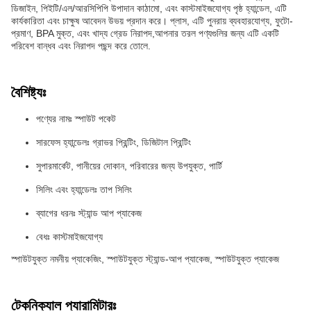
ডিজাইন, পিইটি/এল/আরসিপিপি উপাদান কাঠামো, এবং কাস্টমাইজযোগ্য পৃষ্ঠ হ্যান্ডেল, এটি
কার্যকারিতা এবং চাক্ষুষ আবেদন উভয় প্রদান করে। প্লাস, এটি পুনরায় ব্যবহারযোগ্য, ফুটো-
প্রমাণ, BPA মুক্ত, এবং খাদ্য গ্রেড নিরাপদ,আপনার তরল পণ্যগুলির জন্য এটি একটি
পরিবেশ বান্ধব এবং নিরাপদ পছন্দ করে তোলে.
বৈশিষ্ট্যঃ
পণ্যের নামঃ স্পাউট পকেট
সারফেস হ্যান্ডেলঃ গ্রাভর প্রিন্টিং, ডিজিটাল প্রিন্টিং
সুপারমার্কেট, পানীয়ের দোকান, পরিবারের জন্য উপযুক্ত, পার্টি
সিলিং এবং হ্যান্ডেলঃ তাপ সিলিং
ব্যাগের ধরনঃ স্ট্যান্ড আপ প্যাকেজ
বেধঃ কাস্টমাইজযোগ্য
স্পাউটযুক্ত নমনীয় প্যাকেজিং, স্পাউটযুক্ত স্ট্যান্ড-আপ প্যাকেজ, স্পাউটযুক্ত প্যাকেজ
টেকনিক্যাল প্যারামিটারঃ