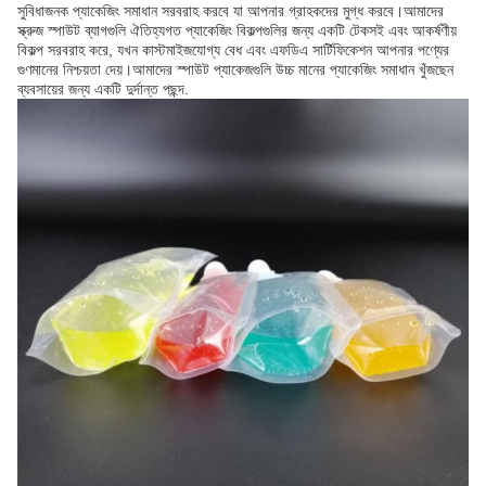
সুবিধাজনক প্যাকেজিং সমাধান সরবরাহ করবে যা আপনার গ্রাহকদের মুগ্ধ করবে।আমাদের
স্ক্রুজ স্পাউট ব্যাগগুলি ঐতিহ্যগত প্যাকেজিং বিকল্পগুলির জন্য একটি টেকসই এবং আকর্ষণীয়
বিকল্প সরবরাহ করে, যখন কাস্টমাইজযোগ্য বেধ এবং এফডিএ সার্টিফিকেশন আপনার পণ্যের
গুণমানের নিশ্চয়তা দেয়।আমাদের স্পাউট প্যাকেজগুলি উচ্চ মানের প্যাকেজিং সমাধান খুঁজছেন
ব্যবসায়ের জন্য একটি দুর্দান্ত পছন্দ.