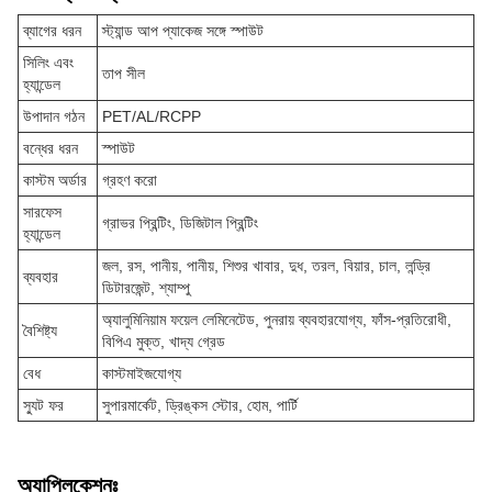
ব্যাগের ধরন
স্ট্যান্ড আপ প্যাকেজ সঙ্গে স্পাউট
সিলিং এবং
তাপ সীল
হ্যান্ডেল
উপাদান গঠন
PET/AL/RCPP
বন্ধের ধরন
স্পাউট
কাস্টম অর্ডার
গ্রহণ করো
সারফেস
গ্রাভর প্রিন্টিং, ডিজিটাল প্রিন্টিং
হ্যান্ডেল
জল, রস, পানীয়, পানীয়, শিশুর খাবার, দুধ, তরল, বিয়ার, চাল, লন্ড্রি
ব্যবহার
ডিটারজেন্ট, শ্যাম্পু
অ্যালুমিনিয়াম ফয়েল লেমিনেটেড, পুনরায় ব্যবহারযোগ্য, ফাঁস-প্রতিরোধী,
বৈশিষ্ট্য
বিপিএ মুক্ত, খাদ্য গ্রেড
বেধ
কাস্টমাইজযোগ্য
স্যুট ফর
সুপারমার্কেট, ড্রিঙ্কস স্টোর, হোম, পার্টি
অ্যাপ্লিকেশনঃ