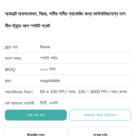
অ্যাডাল্ট অ্যালকোহল, বিয়ার, পানীয় পানীয় প্যাকেজিং জন্য কাস্টমাইজযোগ্য তাপ
সীল স্ট্যান্ড আপ স্পাউট পকেট
None
ব্র্যান্ড নাম:
স্পাউট পাউচ
মডেল নম্বর:
১০০০ পিসি
MOQ:
negotiable
মূল্য:
50 বা 100 পিসি / প্যাক, 100 ~ 3000 পিসি / শক্ত কাগজ
প্যাকেজিংয়ের বিবরণ:
টি/টি, এল/সি
অর্থ প্রদানের শর্তাবলী:
সেরা দাম পান
আমাদের সাথে যোগাযোগ
বিস্তারিত তথ্য
পণ্যের বর্ণনা