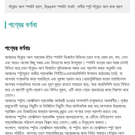
স্ট্যান্ড আপ স্পাউট ব্যাগ
, 
ড্রিঙ্কস স্পাউট পকেট
, 
পানীয় স্পুট স্ট্যান্ড আপ বাধা ব্যাগ
পণ্যের বর্ণনা
পণ্যের বর্ণনাঃ
আমাদের স্ট্যান্ড আপ প্যাকেজ উইথ স্পাউট ডিজাইন বিভিন্ন তরল পণ্য যেমন রস, সস, তেল
এবং আরও অনেক কিছু সঞ্চয় এবং বিতরণের জন্য উপযুক্ত। স্পাউট বন্ধের ধরন সহজ ঢালাই
নিশ্চিত করে,যখন স্ট্যান্ড-আপ ডিজাইন সুবিধাজনক সঞ্চয় এবং প্রদর্শন করার অনুমতি দেয়.
আমাদের স্পুটযুক্ত নমনীয় প্যাকেজিং পিইটি/এএল/আরসিপিপি উপাদান কাঠামোর তৈরি, যা
আপনার পণ্যগুলির জন্য স্থায়িত্ব এবং সুরক্ষা প্রদান করে।অ্যালুমিনিয়াম ফয়েল ল্যামিনেশন
আপনার পণ্যগুলিকে সতেজ এবং দূষণ মুক্ত রাখতে সহায়তা করে, আর আরসিপিপি স্তর নিশ্চিত
করে যে ব্যাগটি ফুটো-প্রমাণ এবং বিপিএ মুক্ত, এটি খাদ্য গ্রেড ব্যবহারের জন্য নিরাপদ করে
তোলে।
আমাদের স্পুটড ফ্লেক্সিবল প্যাকেজিং কার্যকরী হওয়ার পাশাপাশি চাক্ষুষভাবে আকর্ষণীয়। পৃষ্ঠের
হ্যান্ডেলটি গ্রাভুর প্রিন্টিং বা ডিজিটাল প্রিন্টিং দিয়ে কাস্টমাইজ করা যায়,আপনাকে উচ্চমানের
গ্রাফিক্স এবং ডিজাইনের মাধ্যমে আপনার ব্র্যান্ড এবং পণ্যের তথ্য প্রদর্শন করতে দেয়.
আমাদের স্পুটেড ফ্লেক্সিবল প্যাকেজিং পুনরায় ব্যবহারযোগ্য, যা এটিকে ঐতিহ্যগত তরল
প্যাকেজিংয়ের পরিবেশ বান্ধব বিকল্প করে তোলে।,বর্জ্য ও বিশৃঙ্খলা কমাতে।
সংক্ষেপে, আমাদের স্পুটড ফ্লেক্সিবল প্যাকেজিং, যা স্পুটড ব্যাগ বা ফ্লেক্সিবল স্পুট ব্যাগ
নামেও পরিচিত, আপনার তরল প্যাকেজিংয়ের প্রয়োজনের জন্য নিখুঁত সমাধান।স্ট্যান্ড-আপ