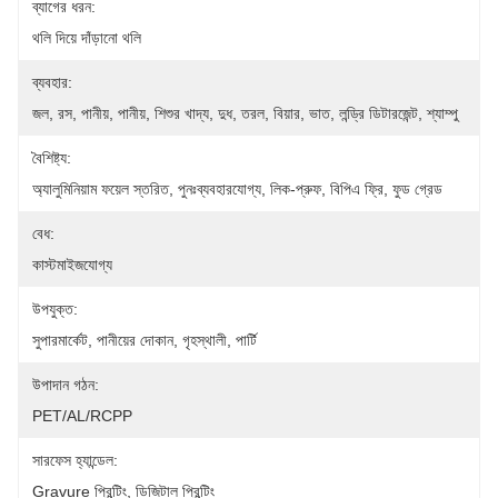
ব্যাগের ধরন:
থলি দিয়ে দাঁড়ানো থলি
ব্যবহার:
জল, রস, পানীয়, পানীয়, শিশুর খাদ্য, দুধ, তরল, বিয়ার, ভাত, লন্ড্রি ডিটারজেন্ট, শ্যাম্পু
বৈশিষ্ট্য:
অ্যালুমিনিয়াম ফয়েল স্তরিত, পুনঃব্যবহারযোগ্য, লিক-প্রুফ, বিপিএ ফ্রি, ফুড গ্রেড
বেধ:
কাস্টমাইজযোগ্য
উপযুক্ত:
সুপারমার্কেট, পানীয়ের দোকান, গৃহস্থালী, পার্টি
উপাদান গঠন:
PET/AL/RCPP
সারফেস হ্যান্ডেল:
Gravure প্রিন্টিং, ডিজিটাল প্রিন্টিং