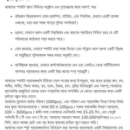
আমাদের স্পাউট ব্যাগ বিভিন্ন অনুষ্ঠান এবং দৃশ্যকল্পের জন্য আদর্শ, সহঃ
বহিরঙ্গন ক্রিয়াকলাপ যেমন ক্যাম্পিং, হাইকিং, এবং পিকনিক, যেখানে একটি হালকা
ওজনের, বহন করা সহজ পাত্রে সুবিধা অপরিহার্য।
ভ্রমণ, যেখানে স্থান একটি প্রিমিয়াম এবং ব্যাগের স্থায়িত্ব নিশ্চিত করে যে এটি
পরিবহনের কঠোরতা সহ্য করতে পারে।
হোম ব্যবহার, যেখানে স্পাউট বন্ধ সহজ বিতরণ এবং স্ট্যান্ড-আপ নকশা একটি ফ্রিজ
বা প্যান্ট্রিতে সুবিধাজনক সঞ্চয় করার অনুমতি দেয়।
বাণিজ্যিক ব্যবহার, যেখানে কাস্টমাইজযোগ্য বেধ এবং এফডিএ থেকে সার্টিফিকেশন
আপনার গ্রাহকদের জন্য একটি উচ্চ মানের পণ্য গ্যারান্টি।
আমাদের স্পাউট প্যাকেজগুলি বিভিন্ন তরল পণ্যের জন্য উপযুক্ত, যার মধ্যে রয়েছে জল, রস,
পানীয়, পানীয়, শিশুর খাবার, দুধ, তরল, বিয়ার, চাল, লন্ড্রি ডিটারজেন্ট এবং শ্যাম্পু।আমাদের
ব্যাগগুলির বহুমুখিতা তাদের তরল পণ্যগুলির সাথে সম্পর্কিত যে কোনও ব্যবসায়ের জন্য একটি
দুর্দান্ত পছন্দ করে তোলে.
আমাদের ন্যূনতম অর্ডার পরিমাণ 1000pcs, এবং পরিমাণ এবং প্যাকেজিং বিবরণ উপর নির্ভর
করে মূল্য আলোচনাযোগ্য। আমরা 50 বা 100pcs / প্যাক প্যাকেজিং বিবরণ প্রস্তাব,
100 ~ 3000pcs / কার্টন সঙ্গে।আমাদের ডেলিভারি সময় 15-25 দিন, এবং পেমেন্ট
শর্তাবলী টি / টি এবং এল / সি হয়. আমাদের সরবরাহ ক্ষমতা 100,000প্রতিবছর ১০,০০০
পিসি, যাতে আমরা ছোট এবং বড় উভয় ব্যবসার চাহিদা পূরণ করতে পারি।
আমাদের তরল স্পুট প্যাকেজগুলিতে বিনিয়োগ করা আপনার ব্যবসায়কে একটি নির্ভরযোগ্য এবং