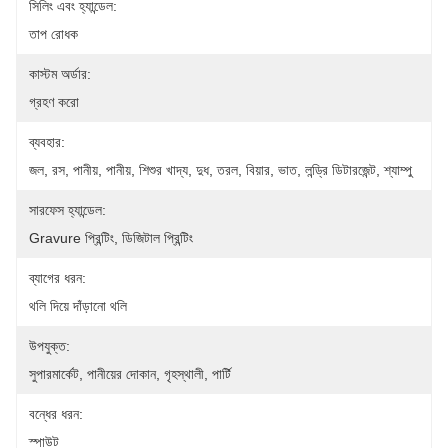
সিলিং এবং হ্যান্ডেল:
তাপ রোধক
কাস্টম অর্ডার:
গ্রহণ করো
ব্যবহার:
জল, রস, পানীয়, পানীয়, শিশুর খাদ্য, দুধ, তরল, বিয়ার, ভাত, লন্ড্রি ডিটারজেন্ট, শ্যাম্পু
সারফেস হ্যান্ডেল:
Gravure প্রিন্টিং, ডিজিটাল প্রিন্টিং
ব্যাগের ধরন:
থলি দিয়ে দাঁড়ানো থলি
উপযুক্ত:
সুপারমার্কেট, পানীয়ের দোকান, গৃহস্থালী, পার্টি
বন্ধের ধরন:
স্পাউট