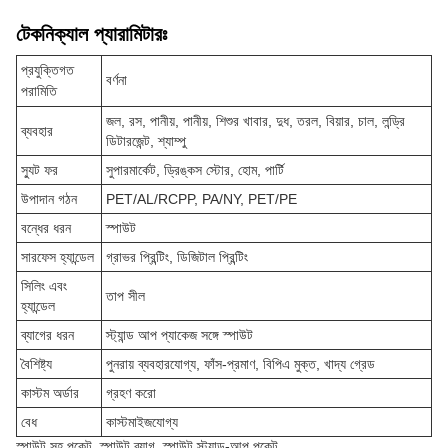
টেকনিক্যাল প্যারামিটারঃ
প্রযুক্তিগত
বর্ণনা
পরামিতি
জল, রস, পানীয়, পানীয়, শিশুর খাবার, দুধ, তরল, বিয়ার, চাল, লন্ড্রি
ব্যবহার
ডিটারজেন্ট, শ্যাম্পু
স্যুট ফর
সুপারমার্কেট, ড্রিঙ্কস স্টোর, হোম, পার্টি
উপাদান গঠন
PET/AL/RCPP, PA/NY, PET/PE
বন্ধের ধরন
স্পাউট
সারফেস হ্যান্ডেল
গ্রাভর প্রিন্টিং, ডিজিটাল প্রিন্টিং
সিলিং এবং
তাপ সীল
হ্যান্ডেল
ব্যাগের ধরন
স্ট্যান্ড আপ প্যাকেজ সঙ্গে স্পাউট
বৈশিষ্ট্য
পুনরায় ব্যবহারযোগ্য, ফাঁস-প্রমাণ, বিপিএ মুক্ত, খাদ্য গ্রেড
কাস্টম অর্ডার
গ্রহণ করো
বেধ
কাস্টমাইজযোগ্য
স্পাউট সহ পকেট, স্পাউট ব্যাগ, স্পাউট স্ট্যান্ড-আপ পকেট