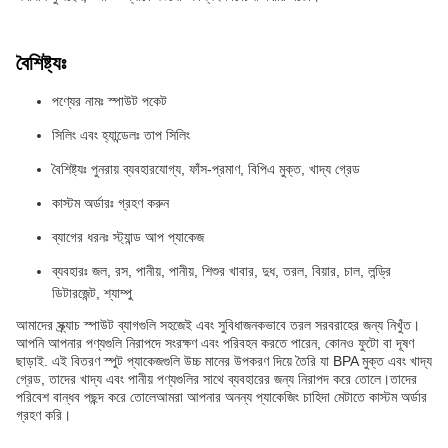
বৈশিষ্ট্যঃ
পণ্যের নামঃ স্পাউট পকেট
সিলিং এবং হ্যান্ডেলঃ তাপ সিলিং
বৈশিষ্ট্যঃ পুনরায় ব্যবহারযোগ্য, ফাঁস-প্রমাণ, বিপিএ মুক্ত, খাদ্য গ্রেড
কাস্টম অর্ডারঃ গ্রহণ করুন
ব্যাগের ধরনঃ স্ট্যান্ড আপ প্যাকেজ
ব্যবহারঃ জল, রস, পানীয়, পানীয়, শিশুর খাবার, দুধ, তরল, বিয়ার, চাল, লন্ড্রি
ডিটারজেন্ট, শ্যাম্পু
আমাদের স্ক্র্যাচ স্পাউট ব্যাগগুলি সহজেই এবং সুবিধাজনকভাবে তরল সরবরাহের জন্য নিখুঁত।
আপনি আপনার পণ্যগুলি নিরাপদে সংরক্ষণ এবং পরিবহন করতে পারেন, কোনও ফুটো বা দূষণ
ছাড়াই. এই বিতরণ স্পুট প্যাকেজগুলি উচ্চ মানের উপকরণ দিয়ে তৈরি যা BPA মুক্ত এবং খাদ্য
গ্রেড, তাদের খাদ্য এবং পানীয় পণ্যগুলির সাথে ব্যবহারের জন্য নিরাপদ করে তোলে।তাদের
পরিবেশ বান্ধব পছন্দ করে তোলেআমরা আপনার অনন্য প্যাকেজিং চাহিদা মেটাতে কাস্টম অর্ডার
গ্রহণ করি।