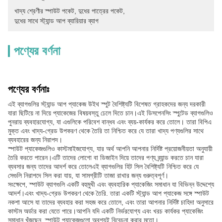
খাদ্য শ্রেণীর স্পাউট পকেট
, 
দুধের পাত্রের পকেট
, 
দুধের সাথে স্ট্যান্ড আপ ব্যারিয়ার ব্যাগ
পণ্যের বর্ণনা
পণ্যের বর্ণনাঃ
এই ব্যাগগুলির স্ট্যান্ড আপ প্যাকেজ উইথ স্পুট বৈশিষ্ট্যটি বিশেষত গ্রাহকদের জন্য দরকারী
যারা ছিটিয়ে না দিয়ে প্যাকেজের বিষয়বস্তু ঢেলে দিতে চান।এই ডিসপেনসিং স্পুটেড ব্যাগগুলিও
পুনরায় ব্যবহারযোগ্য, যা এগুলিকে পরিবেশ বান্ধব এবং ব্যয়-কার্যকর করে তোলে। তারা বিপিএ
মুক্ত এবং খাদ্য-গ্রেড উপকরণ থেকে তৈরি তা নিশ্চিত করে যে তারা খাদ্য পণ্যগুলির সাথে
ব্যবহারের জন্য নিরাপদ।
স্পাউট প্যাকেজগুলিও কাস্টমাইজযোগ্য, যার অর্থ আপনি আপনার নির্দিষ্ট প্রয়োজনীয়তা অনুযায়ী
তৈরি করতে পারেন।এটি তাদের লোগো বা ডিজাইন দিয়ে তাদের পণ্য ব্র্যান্ড করতে চান যারা
ব্যবসার জন্য তাদের আদর্শ করে তোলেএই ব্যাগগুলির হিট সিল বৈশিষ্ট্যটি নিশ্চিত করে যে
সেগুলি নিরাপদে সিল করা যায়, যা সামগ্রীটি তাজা রাখার জন্য গুরুত্বপূর্ণ।
সংক্ষেপে, স্পাউট ব্যাগগুলি একটি বহুমুখী এবং ব্যবহারিক প্যাকেজিং সমাধান যা বিভিন্ন উদ্দেশ্যে
আদর্শ।এবং খাদ্য-গ্রেড উপকরণ থেকে তৈরি. তারা একটি স্ট্যান্ড আপ প্যাকেজ সঙ্গে স্পাউট
নকশা আসে যা তাদের ব্যবহার করা সহজ করে তোলে, এবং তারা আপনার নির্দিষ্ট চাহিদা অনুসারে
কাস্টম অর্ডার করা যেতে পারে।আপনি যদি একটি নির্ভরযোগ্য এবং খরচ কার্যকর প্যাকেজিং
সমাধান খুঁজছেন, স্পাউট প্যাকেজগুলো অবশ্যই বিবেচনা করার মতো।