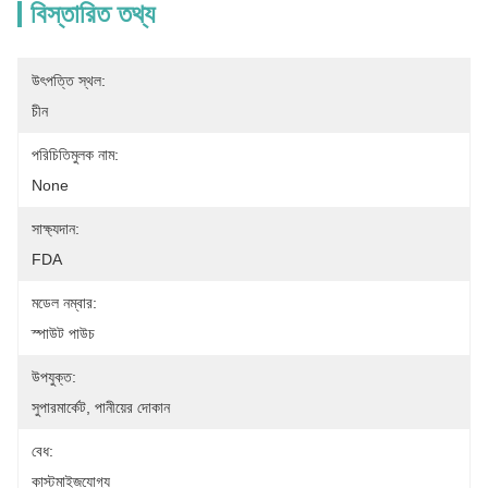
বিস্তারিত তথ্য
উৎপত্তি স্থল:
চীন
পরিচিতিমুলক নাম:
None
সাক্ষ্যদান:
FDA
মডেল নম্বার:
স্পাউট পাউচ
উপযুক্ত:
সুপারমার্কেট, পানীয়ের দোকান
বেধ:
কাস্টমাইজযোগ্য