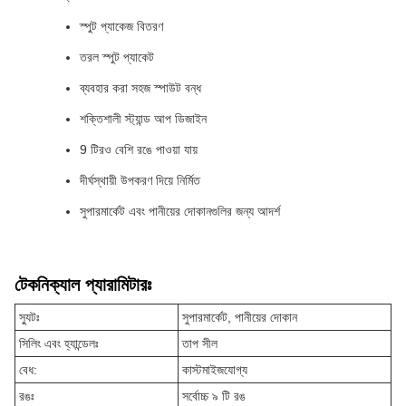
স্পুট প্যাকেজ বিতরণ
তরল স্পুট প্যাকেট
ব্যবহার করা সহজ স্পাউট বন্ধ
শক্তিশালী স্ট্যান্ড আপ ডিজাইন
9 টিরও বেশি রঙে পাওয়া যায়
দীর্ঘস্থায়ী উপকরণ দিয়ে নির্মিত
সুপারমার্কেট এবং পানীয়ের দোকানগুলির জন্য আদর্শ
টেকনিক্যাল প্যারামিটারঃ
স্যুটঃ
সুপারমার্কেট, পানীয়ের দোকান
সিলিং এবং হ্যান্ডেলঃ
তাপ সীল
বেধ:
কাস্টমাইজযোগ্য
রঙঃ
সর্বোচ্চ ৯ টি রঙ