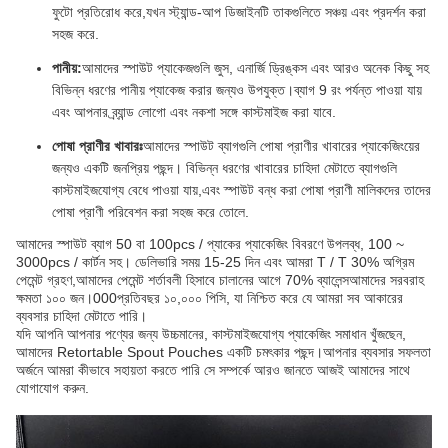
ফুটো প্রতিরোধ করে,যখন স্ট্যান্ড-আপ ডিজাইনটি তাকগুলিতে সঞ্চয় এবং প্রদর্শন করা
সহজ করে.
পানীয়:
আমাদের স্পাউট প্যাকেজগুলি জুস, এনার্জি ড্রিঙ্কস এবং আরও অনেক কিছু সহ
বিভিন্ন ধরণের পানীয় প্যাকেজ করার জন্যও উপযুক্ত।ব্যাগ 9 রং পর্যন্ত পাওয়া যায়
এবং আপনার ব্র্যান্ড লোগো এবং নকশা সঙ্গে কাস্টমাইজ করা যাবে.
পোষা প্রাণীর খাবারঃ
আমাদের স্পাউট ব্যাগগুলি পোষা প্রাণীর খাবারের প্যাকেজিংয়ের
জন্যও একটি জনপ্রিয় পছন্দ। বিভিন্ন ধরণের খাবারের চাহিদা মেটাতে ব্যাগগুলি
কাস্টমাইজযোগ্য বেধে পাওয়া যায়,এবং স্পাউট বন্ধ করা পোষা প্রাণী মালিকদের তাদের
পোষা প্রাণী পরিবেশন করা সহজ করে তোলে.
আমাদের স্পাউট ব্যাগ 50 বা 100pcs / প্যাকের প্যাকেজিং বিবরণে উপলব্ধ, 100 ~
3000pcs / কার্টন সহ। ডেলিভারি সময় 15-25 দিন এবং আমরা T / T 30% অগ্রিম
পেমেন্ট গ্রহণ,আমাদের পেমেন্ট শর্তাবলী হিসাবে চালানের আগে 70% ব্যালেন্সআমাদের সরবরাহ
ক্ষমতা ১০০ জন।000প্রতিবছর ১০,০০০ পিসি, যা নিশ্চিত করে যে আমরা সব আকারের
ব্যবসার চাহিদা মেটাতে পারি।
যদি আপনি আপনার পণ্যের জন্য উচ্চমানের, কাস্টমাইজযোগ্য প্যাকেজিং সমাধান খুঁজছেন,
আমাদের Retortable Spout Pouches একটি চমৎকার পছন্দ।আপনার ব্যবসার সফলতা
অর্জনে আমরা কীভাবে সহায়তা করতে পারি সে সম্পর্কে আরও জানতে আজই আমাদের সাথে
যোগাযোগ করুন.