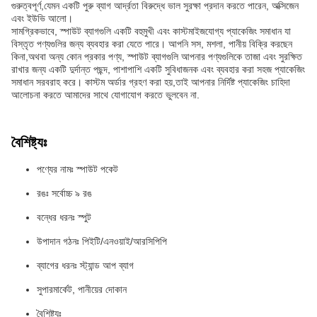
গুরুত্বপূর্ণ,যেমন একটি পুরু ব্যাগ আর্দ্রতা বিরুদ্ধে ভাল সুরক্ষা প্রদান করতে পারেন, অক্সিজেন
এবং ইউভি আলো।
সামগ্রিকভাবে, স্পাউট ব্যাগগুলি একটি বহুমুখী এবং কাস্টমাইজযোগ্য প্যাকেজিং সমাধান যা
বিস্তৃত পণ্যগুলির জন্য ব্যবহার করা যেতে পারে। আপনি সস, মশলা, পানীয় বিক্রি করছেন
কিনা,অথবা অন্য কোন প্রকার পণ্য, স্পাউট ব্যাগগুলি আপনার পণ্যগুলিকে তাজা এবং সুরক্ষিত
রাখার জন্য একটি দুর্দান্ত পছন্দ, পাশাপাশি একটি সুবিধাজনক এবং ব্যবহার করা সহজ প্যাকেজিং
সমাধান সরবরাহ করে। কাস্টম অর্ডার গ্রহণ করা হয়,তাই আপনার নির্দিষ্ট প্যাকেজিং চাহিদা
আলোচনা করতে আমাদের সাথে যোগাযোগ করতে ভুলবেন না.
বৈশিষ্ট্যঃ
পণ্যের নামঃ স্পাউট পকেট
রঙঃ সর্বোচ্চ ৯ রঙ
বন্ধের ধরনঃ স্পুট
উপাদান গঠনঃ পিইটি/এনওয়াই/আরসিপিপি
ব্যাগের ধরনঃ স্ট্যান্ড আপ ব্যাগ
সুপারমার্কেট, পানীয়ের দোকান
বৈশিষ্ট্যঃ