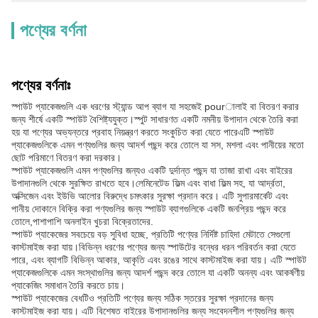
পণ্যের বর্ণনা
পণ্যের বর্ণনাঃ
স্পাউট প্যাকেজগুলি এক ধরণের স্ট্যান্ড আপ ব্যাগ যা সহজেই pourালাই বা বিতরণ করার
জন্য শীর্ষে একটি স্পাউট বৈশিষ্ট্যযুক্ত।স্পুট সাধারণত একটি নমনীয় উপাদান থেকে তৈরি করা
হয় যা পণ্যের অভ্যন্তরে প্রবাহ নিয়ন্ত্রণ করতে সংকুচিত করা যেতে পারেএটি স্পাউট
প্যাকেজগুলিকে এমন পণ্যগুলির জন্য আদর্শ পছন্দ করে তোলে যা সস, মশলা এবং পানীয়ের মতো
ছোট পরিমাণে বিতরণ করা দরকার।
স্পাউট প্যাকেজগুলি এমন পণ্যগুলির জন্যও একটি দুর্দান্ত পছন্দ যা তাজা রাখা এবং বাইরের
উপাদানগুলি থেকে সুরক্ষিত রাখতে হবে।লেমিনেটেড ফিল্ম এবং বাধা ফিল্ম সহ, যা আর্দ্রতা,
অক্সিজেন এবং ইউভি আলোর বিরুদ্ধে চমৎকার সুরক্ষা প্রদান করে। এটি সুপারমার্কেট এবং
পানীয় দোকানে বিক্রি করা পণ্যগুলির জন্য স্পাউট ব্যাগগুলিকে একটি জনপ্রিয় পছন্দ করে
তোলে,পাশাপাশি অনলাইন খুচরা বিক্রেতাদের.
স্পাউট প্যাকেজের সবচেয়ে বড় সুবিধা হচ্ছে, প্রতিটি পণ্যের নির্দিষ্ট চাহিদা মেটাতে সেগুলো
কাস্টমাইজ করা যায়।বিভিন্ন ধরণের পণ্যের জন্য স্পাউটের বন্ধের ধরন পরিবর্তন করা যেতে
পারে, এবং ব্যাগটি বিভিন্ন আকার, আকৃতি এবং রঙের সাথে কাস্টমাইজ করা যায়। এটি স্পাউট
প্যাকেজগুলিকে এমন সংস্থাগুলির জন্য আদর্শ পছন্দ করে তোলে যা একটি অনন্য এবং আকর্ষণীয়
প্যাকেজিং সমাধান তৈরি করতে চায়।
স্পাউট প্যাকেজের বেধটিও প্রতিটি পণ্যের জন্য সঠিক স্তরের সুরক্ষা প্রদানের জন্য
কাস্টমাইজ করা যায়। এটি বিশেষত বাইরের উপাদানগুলির জন্য সংবেদনশীল পণ্যগুলির জন্য