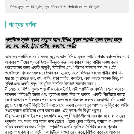
বিপিএ মুক্ত স্পাউট ব্যাগ
, 
প্লাস্টিকের থলি
, 
প্লাস্টিকের স্পাউট ব্যাগ
পণ্যের বর্ণনা
প্লাস্টিক ম্যাট স্বচ্ছ স্ট্যান্ড আপ বিপিএ মুক্ত স্পাউট প্যাচ ব্যাগ জন্য
দুধ, রস, কফি, ঠান্ডা পানীয়, ককটেল, পানীয়
আমাদের প্লাস্টিক ম্যাট স্বচ্ছ স্ট্যান্ড আপ বিপিএ-মুক্ত স্পাউট প্যাচ ব্যাগগুলির সাথে
আপনার পানীয়ের প্যাকেজিংকে উন্নত করুন আপনার সমস্ত পানীয় সঞ্চয় করার
প্রয়োজনের জন্য একটি বহুমুখী, স্টাইলিশ এবং পরিবেশ সচেতন সমাধান।এই
পকেটগুলো খুব যত্নসহকারে তৈরি করা হয়েছে যাতে বিভিন্ন ধরনের পানীয় রাখা যায়,
যার মধ্যে রয়েছে দুধ, রস, কফি, ঠান্ডা পানীয়, ককটেল, এবং আরও অনেক কিছু, যা
সুবিধা এবং একটি মসৃণ, আধুনিক নান্দনিক উভয়ই সরবরাহ করে।
উচ্চমানের, বিপিএ মুক্ত প্লাস্টিক থেকে তৈরি, এই স্পাউট ব্যাগগুলি নিশ্চিত করে যে
আপনার পানীয়গুলি তাজা এবং গ্রহণের জন্য নিরাপদ থাকবে।একটি প্রিমিয়াম বজায়
রেখে আপনার পানীয়গুলির প্রাণবন্ত রঙগুলিকে উজ্জ্বল করতে দেয়আপনি যদি একটি
ব্র্যান্ড হন যা একটি বিবৃতি তৈরি করতে চায় অথবা কেবলমাত্র আপনার ব্যক্তিগত পানীয়
সঞ্চয়স্থানে মার্জিততা যোগ করতে চান, এই ব্যাগগুলি নিখুঁত পছন্দ।
স্ট্যান্ড-আপ ডিজাইন প্যাকেজগুলির অভূতপূর্ব স্থিতিশীলতা সরবরাহ করে, যা তাদের
প্রদর্শন এবং সঞ্চয় করা সহজ করে তোলে। তারা খুচরা পরিবেশ, ক্যাফে বা এমনকি
বাড়ির ব্যবহারের জন্য নিখুঁত। স্পুটটিতে একটি সুরক্ষিত বৈশিষ্ট্য রয়েছে,পুনরায়
বন্ধযোগ্য ক্যাপ যা ফুটো এবং ছিটকে যাওয়া রোধ করে, নিশ্চিত করে যে আপনার