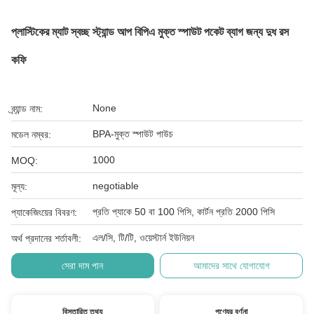
প্লাস্টিকের ম্যাট স্বচ্ছ স্ট্যান্ড আপ বিপিএ মুক্ত স্পাউট পকেট ব্যাগ জন্য দুধ রস
কফি
None
ব্র্যান্ড নাম:
BPA-মুক্ত স্পাউট পাউচ
মডেল নম্বর:
1000
MOQ:
negotiable
মূল্য:
প্রতি প্যাকে 50 বা 100 পিসি, কার্টন প্রতি 2000 পিসি
প্যাকেজিংয়ের বিবরণ:
এল/সি, টি/টি, ওয়েস্টার্ন ইউনিয়ন
অর্থ প্রদানের শর্তাবলী:
সেরা দাম পান
আমাদের সাথে যোগাযোগ
বিস্তারিত তথ্য
পণ্যের বর্ণনা