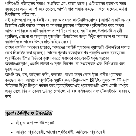
পানীয়গুলি পরিবহনের সময়ও সংরক্ষিত এবং তাজা থাকে। এটি তাদের ভ্রমণের সময়
ব্যবহারের জন্য আদর্শ করে তোলে, আপনি লাঞ্চ প্যাক করছেন, জিমে যাচ্ছেন,অথবা
পিকনিকের পরিকল্পনা.
এই ব্যাগগুলো শুধু কার্যকরী নয়, বরং অত্যন্ত কাস্টমাইজযোগ্য।আপনি একটি অনন্য
ডিজাইন তৈরি করতে পারেন যা আপনার ব্র্যান্ডের পরিচয়কে প্রতিফলিত করে অথবা
আপনার পণ্যকে একটি ব্যক্তিগত স্পর্শ যোগ করে. ম্যাট স্বচ্ছ উপাদানটি সাহসী
গ্রাফিক্স, লোগো বা অন্যান্য সৃজনশীল ডিজাইনের জন্য নিখুঁত ক্যানভাস যা আপনার
ব্যাগগুলিকে তাকের উপরে দাঁড় করিয়ে দেবে।
তাদের নান্দনিক আবেদন ছাড়াও, আমাদের স্পাউট প্যাকেজ ব্যাগগুলি টেকসইতা মাথায়
রেখে ডিজাইন করা হয়েছে। তাদের পুনরায় ব্যবহারযোগ্য প্রকৃতি একক ব্যবহারের
প্লাস্টিকের উপর নির্ভরতা হ্রাস করতে সহায়তা করে,একটি সবুজ গ্রহের
অবদানএছাড়াও, এগুলি হালকা ও স্থল-নিরাপদ, যা সঞ্চয়স্থান এবং শিপিংয়ের খরচ
হ্রাস করে।
আপনি দুধ, রস, আইসড কফি, ককটেল, অথবা অন্য কোন ঠান্ডা পানীয় প্যাকেজ
করছেন কিনা, আমাদের প্লাস্টিক ম্যাট স্বচ্ছ স্ট্যান্ড-আপ BPA- মুক্ত স্পাউট ব্যাগ
স্টাইলের নিখুঁত মিশ্রণ প্রদান করে,ব্যবহারিকতাএই প্যাকেজগুলি এমন একটি পণ্যের
জন্য বেছে নিন যা কেবল দুর্দান্ত দেখাচ্ছে না বরং কর্মক্ষমতা এবং টেকসইতাও সরবরাহ
করে।
প্রধান বৈশিষ্ট্য ও উপকারিতা
স্ট্যান্ড আপ স্পাউট পকেট
আর্দ্রতা প্রতিরোধী, আলোর প্রতিরোধী, অক্সিজেন প্রতিরোধী