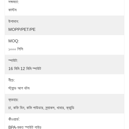
সক্ষমতা:
কাস্টম
উপাদান:
MOPP/PET/PE
MOQ:
১০০০ পিসি
স্পাউট:
16 মিমি 12 মিমি স্পাউট
নীচে:
স্ট্যান্ড আপ বটম
ব্যবহার:
চা, কফি বিন, কফি পাউডার, স্ন্যাকস, খাবার, ক্যান্ডি
কীওয়ার্ড:
BPA-মুক্ত স্পাউট পাউচ