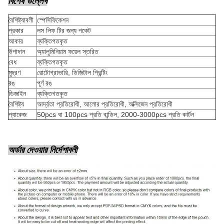
বিশেষ উল্লেখ
বৈশিষ্ট্যাবলী
স্পেসিফিকেশন
প্রকার
লস লিফ টির জন্য পকেট
আকার
ব্যক্তিগতকৃত
উপাদান
অ্যালুমিনিয়াম ফয়েল স্তরিত
বেধ
ব্যক্তিগতকৃত
মুদ্রণ
রোটোগ্রাভারি, ডিজিটাল প্রিন্টিং
রঙ
পূর্ণ রঙ
ডিজাইন
ব্যক্তিগতকৃত
বৈশিষ্ট্য
আর্দ্রতা প্রতিরোধী, আলোর প্রতিরোধী, অক্সিজেন প্রতিরোধী
প্যাকেজ
50pcs বা 100pcs প্রতি বান্ডিল, 2000-3000pcs প্রতি কার্টন
অর্ডার দেওয়ার নির্দেশাবলী