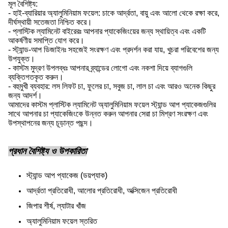
মূল বৈশিষ্ট্য:
- হাই-ব্যারিয়ার অ্যালুমিনিয়াম ফয়েল: চাকে আর্দ্রতা, বায়ু এবং আলো থেকে রক্ষা করে,
দীর্ঘস্থায়ী সতেজতা নিশ্চিত করে।
- প্লাস্টিক ল্যামিনেট বাইরেরঃ আপনার প্যাকেজিংয়ের জন্য স্থায়িত্ব এবং একটি
আকর্ষণীয় সমাপ্তি যোগ করে।
- স্ট্যান্ড-আপ ডিজাইনঃ সহজেই সংরক্ষণ এবং প্রদর্শন করা যায়, খুচরা পরিবেশের জন্য
উপযুক্ত।
- কাস্টম মুদ্রণ উপলব্ধঃ আপনার ব্র্যান্ডের লোগো এবং নকশা দিয়ে ব্যাগগুলি
ব্যক্তিগতকৃত করুন।
- বহুমুখী ব্যবহার: লস লিফট চা, ফুলের চা, সবুজ চা, লাল চা এবং আরও অনেক কিছুর
জন্য আদর্শ।
আমাদের কাস্টম প্লাস্টিক ল্যামিনেট অ্যালুমিনিয়াম ফয়েল স্ট্যান্ড আপ প্যাকেজগুলির
সাথে আপনার চা প্যাকেজিংকে উন্নত করুন আপনার সেরা চা মিশ্রণ সংরক্ষণ এবং
উপস্থাপনের জন্য চূড়ান্ত পছন্দ।
প্রধান বৈশিষ্ট্য ও উপকারিতা
স্ট্যান্ড আপ প্যাকেজ (ডয়প্যাক)
আর্দ্রতা প্রতিরোধী, আলোর প্রতিরোধী, অক্সিজেন প্রতিরোধী
জিপার শীর্ষ, ল্যাটার খাঁজ
অ্যালুমিনিয়াম ফয়েল স্তরিত