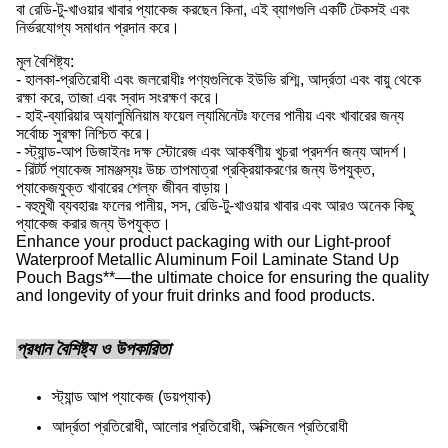
বা রেডি-টু-খাওয়ার খাবার প্যাকেজ করছেন কিনা, এই ব্যাগগুলি একটি টেকসই এবং
নির্ভরযোগ্য সমাধান প্রদান করে।
মূল বৈশিষ্ট্য:
- হালকা-প্রতিরোধী এবং জলরোধীঃ পণ্যগুলিকে ইউভি রশ্মি, আর্দ্রতা এবং বায়ু থেকে
রক্ষা করে, তাজা এবং স্বাদ সংরক্ষণ করে।
- হাই-ব্যারিয়ার অ্যালুমিনিয়াম ফয়েল ল্যামিনেটঃ ফলের পানীয় এবং খাবারের জন্য
সর্বোচ্চ সুরক্ষা নিশ্চিত করে।
- স্ট্যান্ড-আপ ডিজাইনঃ দক্ষ স্টোরেজ এবং আকর্ষণীয় খুচরা প্রদর্শন জন্য আদর্শ।
- রিটর্ট প্যাকেজ সামঞ্জস্যঃ উচ্চ তাপমাত্রা প্রক্রিয়াকরণের জন্য উপযুক্ত,
প্যাকেজযুক্ত খাবারের শেল্ফ জীবন বাড়ায়।
- বহুমুখী ব্যবহারঃ ফলের পানীয়, সস, রেডি-টু-খাওয়ার খাবার এবং আরও অনেক কিছু
প্যাকেজ করার জন্য উপযুক্ত।
Enhance your product packaging with our Light-proof
Waterproof Metallic Aluminum Foil Laminate Stand Up
Pouch Bags**—the ultimate choice for ensuring the quality
and longevity of your fruit drinks and food products.
প্রধান বৈশিষ্ট্য ও উপকারিতা
স্ট্যান্ড আপ প্যাকেজ (ডয়প্যাক)
আর্দ্রতা প্রতিরোধী, আলোর প্রতিরোধী, অক্সিজেন প্রতিরোধী