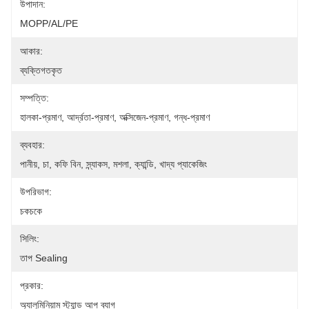
উপাদান:
MOPP/AL/PE
আকার:
ব্যক্তিগতকৃত
সম্পত্তি:
হালকা-প্রমাণ, আর্দ্রতা-প্রমাণ, অক্সিজেন-প্রমাণ, গন্ধ-প্রমাণ
ব্যবহার:
পানীয়, চা, কফি বিন, স্ন্যাকস, মশলা, ক্যান্ডি, খাদ্য প্যাকেজিং
উপরিভাগ:
চকচকে
সিলিং:
তাপ Sealing
প্রকার:
অ্যালুমিনিয়াম স্ট্যান্ড আপ ব্যাগ