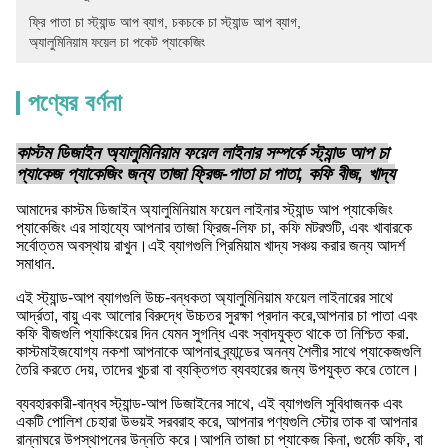
ফ্রি পাতা চা স্ট্যান্ড আপ ব্যাগ
, 
চকচকে চা স্ট্যান্ড আপ ব্যাগ
, 
অ্যালুমিনিয়াম ফয়েল চা পকেট প্যাকেজিং
পণ্যের বর্ণনা
কাস্টম ডিজাইন অ্যালুমিনিয়াম ফয়েল লাইনার সম্পর্কে স্ট্যান্ড আপ চা
প্যাকেজ প্যাকেজিং জন্য তাজা ফ্রিজ-পাতা চা পাতা, কফি বীজ, খাদ্য
আমাদের কাস্টম ডিজাইন অ্যালুমিনিয়াম ফয়েল লাইনার স্ট্যান্ড আপ প্যাকেজিং
প্যাকেজিং এর সাহায্যে আপনার তাজা ফ্রিজ-লিফ চা, কফি মটরশুটি, এবং খাবারকে
সর্বোত্তম অবস্থায় রাখুন।এই ব্যাগগুলি প্রিমিয়াম খাদ্য সঞ্চয় করার জন্য আদর্শ
সমাধান.
এই স্ট্যান্ড-আপ ব্যাগগুলি উচ্চ-বন্ধকতা অ্যালুমিনিয়াম ফয়েল লাইনারের সাথে
আর্দ্রতা, বায়ু এবং আলোর বিরুদ্ধে উচ্চতর সুরক্ষা প্রদান করে,আপনার চা পাতা এবং
কফি বীজগুলি প্যাকিংয়ের দিন যেমন সুগন্ধি এবং স্বাদযুক্ত থাকে তা নিশ্চিত করা.
কাস্টমাইজযোগ্য নকশা আপনাকে আপনার ব্র্যান্ডের অনন্য শৈলীর সাথে প্যাকেজগুলি
তৈরি করতে দেয়, তাদের খুচরা বা ব্যক্তিগত ব্যবহারের জন্য উপযুক্ত করে তোলে।
ব্যবহারকারী-বান্ধব স্ট্যান্ড-আপ ডিজাইনের সাথে, এই ব্যাগগুলি সুবিধাজনক এবং
একটি পোলিশ চেহারা উভয়ই সরবরাহ করে, আপনার পণ্যগুলি স্টোর তাক বা আপনার
রান্নাঘরে উপস্থাপনের উন্নতি করে।আপনি তাজা চা প্যাকেজ কিনা, গুর্মেট কফি, বা