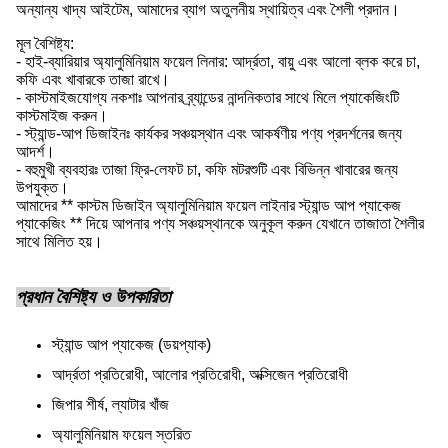
অন্যান্য খাদ্য আইটেম, আমাদের ব্যাগ অতুলনীয় স্থায়িত্ব এবং শৈলী প্রদান।
মূল বৈশিষ্ট্য:
- হাই-ব্যারিয়ার অ্যালুমিনিয়াম ফয়েল লিনার: আর্দ্রতা, বায়ু এবং আলো ব্লক করে চা,
কফি এবং খাবারকে তাজা রাখে।
- কাস্টমাইজযোগ্য নকশাঃ আপনার ব্র্যান্ডের নান্দনিকতার সাথে মিলে প্যাকেজিংটি
কাস্টমাইজ করুন।
- স্ট্যান্ড-আপ ডিজাইনঃ কার্যকর সঞ্চয়স্থান এবং আকর্ষণীয় পণ্য প্রদর্শনের জন্য
আদর্শ।
- বহুমুখী ব্যবহারঃ তাজা ফ্রি-লেফট চা, কফি মটরশুটি এবং বিভিন্ন খাবারের জন্য
উপযুক্ত।
আমাদের ** কাস্টম ডিজাইন অ্যালুমিনিয়াম ফয়েল লাইনার স্ট্যান্ড আপ প্যাকেজ
প্যাকেজিং ** দিয়ে আপনার পণ্য সঞ্চয়স্থানকে অনুকূল করুন যেখানে তাজাতা শৈলীর
সাথে মিলিত হয়।
প্রধান বৈশিষ্ট্য ও উপকারিতা
স্ট্যান্ড আপ প্যাকেজ (ডয়প্যাক)
আর্দ্রতা প্রতিরোধী, আলোর প্রতিরোধী, অক্সিজেন প্রতিরোধী
জিপার শীর্ষ, ল্যাটার খাঁজ
অ্যালুমিনিয়াম ফয়েল স্তরিত