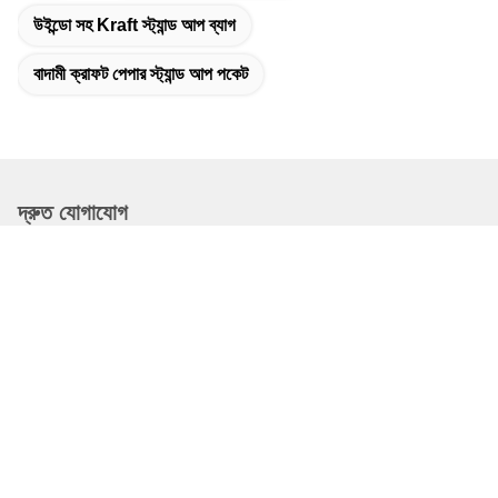
উইন্ডো সহ Kraft স্ট্যান্ড আপ ব্যাগ
বাদামী ক্রাফট পেপার স্ট্যান্ড আপ পকেট
দ্রুত যোগাযোগ
ঠিকানা
ডংগুয়াং কাউন্টি, চ্যাংঝো সিটি, হেবেই প্রদেশ, চীন
টেলিফোন
19932265798
ই-মেইল
elsa@stfpackingpouch.com