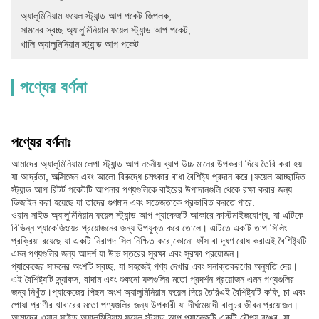
অ্যালুমিনিয়াম ফয়েল স্ট্যান্ড আপ পকেট জিপলক
, 
সামনের স্বচ্ছ অ্যালুমিনিয়াম ফয়েল স্ট্যান্ড আপ পকেট
, 
খালি অ্যালুমিনিয়াম স্ট্যান্ড আপ পকেট
পণ্যের বর্ণনা
পণ্যের বর্ণনাঃ
আমাদের অ্যালুমিনিয়াম লেপা স্ট্যান্ড আপ নমনীয় ব্যাগ উচ্চ মানের উপকরণ দিয়ে তৈরি করা হয়
যা আর্দ্রতা, অক্সিজেন এবং আলো বিরুদ্ধে চমৎকার বাধা বৈশিষ্ট্য প্রদান করে।ফয়েল আচ্ছাদিত
স্ট্যান্ড আপ রিটর্ট পকেটটি আপনার পণ্যগুলিকে বাইরের উপাদানগুলি থেকে রক্ষা করার জন্য
ডিজাইন করা হয়েছে যা তাদের গুণমান এবং সতেজতাকে প্রভাবিত করতে পারে.
ওয়ান সাইড অ্যালুমিনিয়াম ফয়েল স্ট্যান্ড আপ প্যাকেজটি আকারে কাস্টমাইজযোগ্য, যা এটিকে
বিভিন্ন প্যাকেজিংয়ের প্রয়োজনের জন্য উপযুক্ত করে তোলে। এটিতে একটি তাপ সিলিং
প্রক্রিয়া রয়েছে যা একটি নিরাপদ সিল নিশ্চিত করে,কোনো ফাঁস বা দূষণ রোধ করাএই বৈশিষ্ট্যটি
এমন পণ্যগুলির জন্য আদর্শ যা উচ্চ স্তরের সুরক্ষা এবং সুরক্ষা প্রয়োজন।
প্যাকেজের সামনের অংশটি স্বচ্ছ, যা সহজেই পণ্য দেখার এবং সনাক্তকরণের অনুমতি দেয়।
এই বৈশিষ্ট্যটি স্ন্যাকস, বাদাম এবং শুকনো ফলগুলির মতো প্রদর্শন প্রয়োজন এমন পণ্যগুলির
জন্য নিখুঁত।প্যাকেজের পিছন অংশ অ্যালুমিনিয়াম ফয়েল দিয়ে তৈরিএই বৈশিষ্ট্যটি কফি, চা এবং
পোষা প্রাণীর খাবারের মতো পণ্যগুলির জন্য উপকারী যা দীর্ঘমেয়াদী বালুচর জীবন প্রয়োজন।
আমাদের ওয়ান সাইড অ্যালুমিনিয়াম ফয়েল স্ট্যান্ড আপ প্যাকেজটি একটি রৌপ্য রঙের, যা