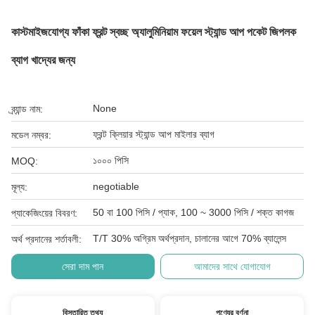
কাস্টমাইজযোগ্য ফাঁকা ফ্রন্ট স্বচ্ছ অ্যালুমিনিয়াম ফয়েল স্ট্যান্ড আপ পকেট জিপলক
ব্যাগ খাদ্যের জন্য
None
ব্র্যান্ড নাম:
ফ্রন্ট ক্লিয়ার স্ট্যান্ড আপ মাইলার ব্যাগ
মডেল নম্বর:
১০০০ পিসি
MOQ:
negotiable
মূল্য:
50 বা 100 পিসি / প্যাক, 100 ~ 3000 পিসি / শক্ত কাগজ
প্যাকেজিংয়ের বিবরণ:
T/T 30% অগ্রিম অর্থপ্রদান, চালানের আগে 70% ব্যালেন্স
অর্থ প্রদানের শর্তাবলী:
সেরা দাম পান
আমাদের সাথে যোগাযোগ
বিস্তারিত তথ্য
পণ্যের বর্ণনা