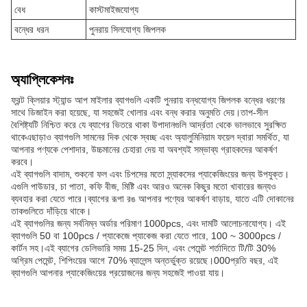
বেধ
কাস্টমাইজযোগ্য
বন্ধের ধরন
পুনরায় সিলযোগ্য জিপলক
অ্যাপ্লিকেশনঃ
ফ্রন্ট ক্লিয়ার স্ট্যান্ড আপ মাইলার ব্যাগগুলি একটি পুনরায় বন্ধযোগ্য জিপলক বন্ধের ধরণের
সাথে ডিজাইন করা হয়েছে, যা সহজেই খোলার এবং বন্ধ করার অনুমতি দেয়।তাপ-সীল
বৈশিষ্ট্যটি নিশ্চিত করে যে ব্যাগের ভিতরে থাকা উপাদানগুলি আর্দ্রতা থেকে ভালভাবে সুরক্ষিত
থাকেএছাড়াও ব্যাগগুলি সামনের দিক থেকে স্বচ্ছ এবং অ্যালুমিনিয়াম ফয়েল দ্বারা সমর্থিত, যা
আপনার পণ্যকে পেশাদার, উচ্চমানের চেহারা দেয় যা অবশ্যই সম্ভাব্য গ্রাহকদের আকর্ষণ
করবে।
এই ব্যাগগুলি বাদাম, শুকনো ফল এবং চিপসের মতো স্ন্যাকসের প্যাকেজিংয়ের জন্য উপযুক্ত।
এগুলি পাউডার, চা পাতা, কফি বীজ, মিষ্টি এবং আরও অনেক কিছুর মতো খাবারের জন্যও
ব্যবহার করা যেতে পারে।ব্যাগের রূপা রঙ আপনার পণ্যের আকর্ষণ বাড়ায়, যাতে এটি দোকানের
তাকগুলিতে দাঁড়িয়ে থাকে।
এই ব্যাগগুলির জন্য সর্বনিম্ন অর্ডার পরিমাণ 1000pcs, এবং দামটি আলোচনাযোগ্য। এই
ব্যাগগুলি 50 বা 100pcs / প্যাকেজে প্যাকেজ করা যেতে পারে, 100 ~ 3000pcs /
কার্টন সহ।এই ব্যাগের ডেলিভারি সময় 15-25 দিন, এবং পেমেন্ট শর্তাদিতে টি/টি 30%
অগ্রিম পেমেন্ট, শিপিংয়ের আগে 70% ব্যালেন্স অন্তর্ভুক্ত রয়েছে।000প্রতি বছর, এই
ব্যাগগুলি আপনার প্যাকেজিংয়ের প্রয়োজনের জন্য সহজেই পাওয়া যায়।