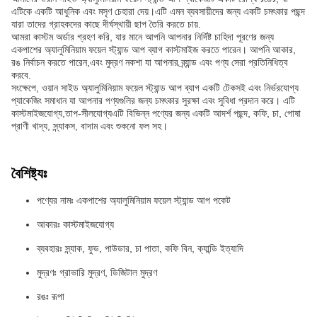
এটিকে একটি আধুনিক এবং মসৃণ চেহারা দেয়।এটি এমন ব্যবসায়ীদের জন্য একটি চমৎকার পছন্দ
যারা তাদের গ্রাহকদের কাছে দীর্ঘস্থায়ী ছাপ তৈরি করতে চায়.
আমরা কাস্টম অর্ডার গ্রহণ করি, যার মানে আপনি আপনার নির্দিষ্ট চাহিদা পূরণের জন্য
একপাশের অ্যালুমিনিয়াম ফয়েল স্ট্যান্ড আপ ব্যাগ কাস্টমাইজ করতে পারেন। আপনি আকার,
রঙ নির্বাচন করতে পারেন,এবং মুদ্রণ নকশা যা আপনার ব্র্যান্ড এবং পণ্য সেরা প্রতিনিধিত্ব
করবে.
সংক্ষেপে, ওয়ান সাইড অ্যালুমিনিয়াম ফয়েল স্ট্যান্ড আপ ব্যাগ একটি টেকসই এবং নির্ভরযোগ্য
প্যাকেজিং সমাধান যা আপনার পণ্যগুলির জন্য চমৎকার সুরক্ষা এবং সুবিধা প্রদান করে। এটি
কাস্টমাইজযোগ্য,তাপ-সীলযোগ্যএটি বিভিন্ন পণ্যের জন্য একটি আদর্শ পছন্দ, কফি, চা, পোষা
প্রাণী খাদ্য, স্ন্যাকস, বাদাম এবং শুকনো ফল সহ।
বৈশিষ্ট্যঃ
পণ্যের নামঃ একপাশের অ্যালুমিনিয়াম ফয়েল স্ট্যান্ড আপ পকেট
আকারঃ কাস্টমাইজযোগ্য
ব্যবহারঃ স্ন্যাক, ফুড, পাউডার, চা পাতা, কফি বিন, ক্যান্ডি ইত্যাদি
মুদ্রণঃ গ্রাভারি মুদ্রণ, ডিজিটাল মুদ্রণ
রঙঃ রূপা