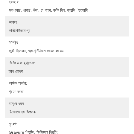
ব্যবহার:
জলখাবার, খাবার, গুঁড়া, চা পাতা, কফি বিন, ক্যান্ডি, ইত্যাদি
আকার:
কাস্টমাইজযোগ্য
বৈশিষ্ট্য:
ফ্রন্ট ক্লিয়ার, অ্যালুমিনিয়াম ফয়েল ব্যাকড
সিলিং এবং হ্যান্ডেল:
তাপ রোধক
কাস্টম অর্ডার:
গ্রহণ করো
বন্ধের ধরন:
রিসেলযোগ্য জিপলক
মুদ্রণ:
Gravure প্রিন্টিং, ডিজিটাল প্রিন্টিং