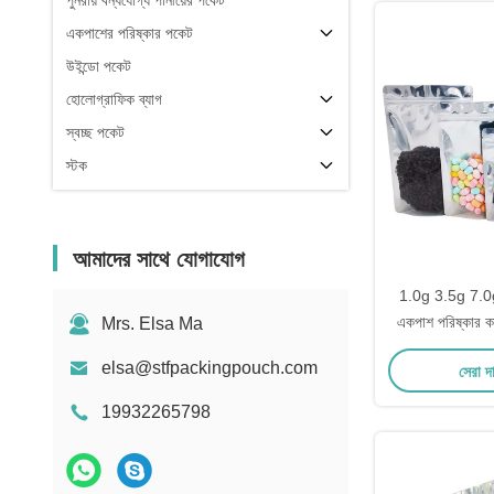
পুনরায় বন্ধযোগ্য পানীয়ের পকেট
একপাশের পরিষ্কার পকেট
উইন্ডো পকেট
হোলোগ্রাফিক ব্যাগ
স্বচ্ছ পকেট
স্টক
আমাদের সাথে যোগাযোগ
1.0g 3.5g 7.
একপাশ পরিষ্কার কা
Mrs. Elsa Ma
পুনরায় বন্ধযোগ্য ফ
elsa@stfpackingpouch.com
সেরা দ
সঞ্চয় প
19932265798