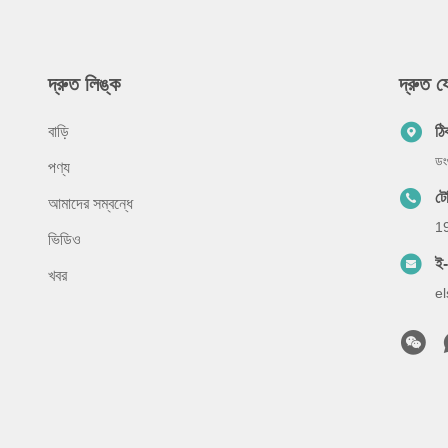
দ্রুত লিঙ্ক
দ্রুত 
বাড়ি
ঠি
ডং
পণ্য
ট
আমাদের সম্বন্ধে
1
ভিডিও
ই
খবর
e