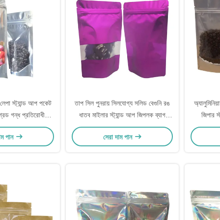
ল লেপা স্ট্যান্ড আপ পকেট
তাপ সিল পুনরায় সিলযোগ্য সলিড বেগুনি রঙ
অ্যালুমিনিয়
্রেড গন্ধ প্রতিরোধী
ধাতব মাইলার স্ট্যান্ড আপ জিপলক ব্যাগ
জিপার স
ং জন্য মিষ্টি
পরিষ্কার সামনের উইন্ডো সহ খাদ্য সঞ্চয় করার
কাস্টম
াম পান
সেরা দাম পান
জন্য