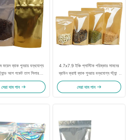
াম ফয়েল ব্যাক পুনরায় বন্ধযোগ্য
4.7x7.9 ইঞ্চি প্লাস্টিক পরিষ্কার সামনের
্ট্যান্ড আপ পকেট তাপ সিলার
ব্রাউন ক্রাফ্ট ব্যাক পুনরায় বন্ধযোগ্য স্ট্যান্ড
াইজযোগ্য সামনের পরিষ্কার
আপ জিপলক পকেট ব্যাগ খাদ্য প্যাকেজিং
সেরা দাম পান
সেরা দাম পান
জন্য Doypack