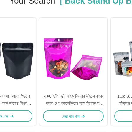
Your Search
[ Back Stand Up B
ার ম্যাট কালো পিছনের
4X6 ইঞ্চি ফ্রন্ট সাইড ক্লিয়ার উইন্ডো ব্যাক
1.0g 3.
 গ্রাম মাইলার জিপলক
ফয়েল বেগ প্যাকেজিংয়ের জন্য জিপলক সহ
পরিষ্কার ফ
 জন্য আগাছা ফুল মিষ্টি
মাইলার ব্যাগ
কালো ব্যাক স
াম পান
সেরা দাম পান
ন্যাকস