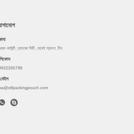
যোগাযোগ
কানা
গুয়াং কাউন্টি, চ্যাংঝো সিটি, হেবেই প্রদেশ, চীন
েলিফোন
9932265798
-মেইল
lsa@stfpackingpouch.com