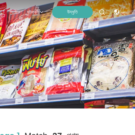
ভিডিও
উদ্ধৃতি
ঘটনাবলী