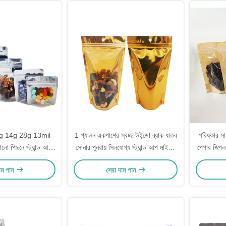
0g 14g 28g 13mil
1 গ্যালন একপাশের স্বচ্ছ উইন্ডো ব্যাক ধাতব
পরিষ্কার সাম
লো পিছনে স্ট্যান্ড আপ
সোনার পুনরায় সিলযোগ্য স্ট্যান্ড আপ মাইলার
পেপার জিপল
য়েল মাইলার ব্যাগ খাদ্য
ব্যাগ ফ্রিজ শুকনো খাদ্য সঞ্চয় করার জন্য
স
াম পান
সেরা দাম পান
্যাকেজিং জন্য