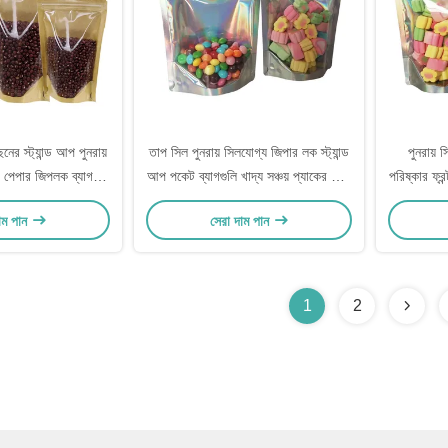
নের স্ট্যান্ড আপ পুনরায়
তাপ সিল পুনরায় সিলযোগ্য জিপার লক স্ট্যান্ড
পুনরায় 
 পেপার জিপলক ব্যাগ
আপ পকেট ব্যাগগুলি খাদ্য সঞ্চয় প্যাকের জন্য
পরিষ্কার ফ্র
বাদাম চা পাতা প্যাকেজিং
গ্যাসেট নীচে পরিষ্কার সামনের অংশ সহ
মাইলার ব্যা
াম পান
সেরা দাম পান
চয়স্থান
হোলোগ্রাফিক
গ্ল
1
2