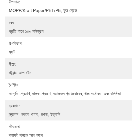
উপাদান:
MOPP/Kraft Paper/PET/PE, ফুড গ্রেড
বেধ:
প্রতি পাশে ১৫০ মাইক্রন
উপরিভাগ:
ম্যাট
নীচে:
স্ট্যান্ড আপ বটম
বৈশিষ্ট্য:
আর্দ্রতা-প্রমাণ, হালকা-প্রমাণ, অক্সিজেন প্রতিরোধের, উচ্চ কঠোরতা এবং বলিষ্ঠতা
ব্যবহার:
স্ন্যাকস, শুকনো খাবার, মশলা, ইত্যাদি
কীওয়ার্ড:
ক্রাফট স্ট্যান্ড আপ ব্যাগ