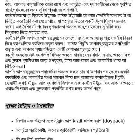
করে, আপনার পণ্যগুলিকে তাজা রাখে এবং আর্দ্রতা এবং দূষণকারীদের থেকে সুরক্ষিত
রাখে,গ্রাহকদের জন্য সুবিধা প্রদানের পাশাপাশি.
কাস্টমাইজযোগ্য ক্লিয়ার উইন্ডোঃ কাস্টম উইন্ডোটি আপনার স্পেসিফিকেশনের উপর
ভিত্তি করে তৈরি করা যেতে পারে, যা পণ্যের ভিতরে একটি স্নিপ স্কিপ সরবরাহ
করে। এই বৈশিষ্ট্যটি পণ্যের দৃশ্যমানতা উন্নত করে,গ্রাহকদের সুনির্দিষ্ট ক্রয়
সিদ্ধান্ত নিতে সহায়তা করা.
কাস্টম প্রিন্টিং অপশনঃ আপনার ব্র্যান্ডের লোগো, রং এবং অন্যান্য প্রয়োজনীয় বিবরণ
দিয়ে ব্যাগগুলিকে ব্যক্তিগতকৃত করুন। কাস্টম প্রিন্টিং আপনার ব্র্যান্ডের উপস্থিতি
বাড়ায় এবং আপনার প্যাকেজিংকে একটি পেশাদার প্রান্ত দেয়।
বহুমুখী ব্যবহারঃ এই ব্যাগগুলি বিভিন্ন শুকনো খাবার যেমন বাদাম, বাদাম, শুকনো ফল
এবং স্ন্যাক্স প্যাকিংয়ের জন্য উপযুক্ত, যাতে তারা তাজা এবং আকর্ষণীয় থাকে তা
নিশ্চিত করে।
আপনি আপনার ব্র্যান্ডের প্যাকেজিং উন্নত করতে চান বা আপনার গ্রাহকদের একটি
ব্যবহারিক এবং আকর্ষণীয় সঞ্চয় সমাধান দিতে চান,আমাদের কাস্টমাইজড প্রিন্টিং
হোয়াইট ক্রাফ্ট স্ট্যান্ড আপ ব্যাগগুলি জিপলক এবং কাস্টম উইন্ডো সহ আপনার শুকনো
খাবারগুলি তাজা এবং সুন্দরভাবে প্রদর্শিত রাখার জন্য আদর্শ পছন্দ.
প্রধান বৈশিষ্ট্য ও উপকারিতা
জিপার এবং উইন্ডো সঙ্গে স্ট্যান্ড আপ kraft কাগজ ব্যাগ (doypack)
আর্দ্রতা প্রতিরোধী, আলোর প্রতিরোধী, অক্সিজেন প্রতিরোধী
জিপার শীর্ষ, ল্যাটার খাঁজ