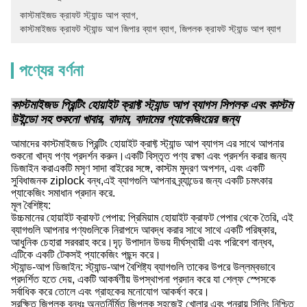
কাস্টমাইজড ক্রাফট স্ট্যান্ড আপ ব্যাগ
, 
কাস্টমাইজড ক্রাফট স্ট্যান্ড আপ জিপার ব্যাগ ব্যাগ
, 
জিপলক ক্রাফট স্ট্যান্ড আপ ব্যাগ
পণ্যের বর্ণনা
কাস্টমাইজড প্রিন্টিং হোয়াইট ক্রাফ্ট স্ট্যান্ড আপ ব্যাগস সিপলক এবং কাস্টম
উইন্ডো সহ শুকনো খাবার, বাদাম, বাদামের প্যাকেজিংয়ের জন্য
আমাদের কাস্টমাইজড প্রিন্টিং হোয়াইট ক্রাফ্ট স্ট্যান্ড আপ ব্যাগস এর সাথে আপনার
শুকনো খাদ্য পণ্য প্রদর্শন করুন।একটি বিস্তৃত পণ্য রক্ষা এবং প্রদর্শন করার জন্য
ডিজাইন করাএকটি মসৃণ সাদা বাইরের সঙ্গে, কাস্টম মুদ্রণ অপশন, এবং একটি
সুবিধাজনক ziplock বন্ধ,এই ব্যাগগুলি আপনার ব্র্যান্ডের জন্য একটি চমৎকার
প্যাকেজিং সমাধান প্রদান করে.
মূল বৈশিষ্ট্য:
উচ্চমানের হোয়াইট ক্রাফট পেপার: প্রিমিয়াম হোয়াইট ক্রাফট পেপার থেকে তৈরি, এই
ব্যাগগুলি আপনার পণ্যগুলিকে নিরাপদে আবদ্ধ করার সাথে সাথে একটি পরিষ্কার,
আধুনিক চেহারা সরবরাহ করে।দৃঢ় উপাদান উভয় দীর্ঘস্থায়ী এবং পরিবেশ বান্ধব,
এটিকে একটি টেকসই প্যাকেজিং পছন্দ করে।
স্ট্যান্ড-আপ ডিজাইন: স্ট্যান্ড-আপ বৈশিষ্ট্য ব্যাগগুলি তাকের উপরে উল্লম্বভাবে
প্রদর্শিত হতে দেয়, একটি আকর্ষণীয় উপস্থাপনা প্রদান করে যা শেল্ফ স্পেসকে
সর্বাধিক করে তোলে এবং গ্রাহকের মনোযোগ আকর্ষণ করে।
সুরক্ষিত জিপলক বন্ধঃ অন্তর্নির্মিত জিপলক সহজেই খোলার এবং পুনরায় সিলিং নিশ্চিত