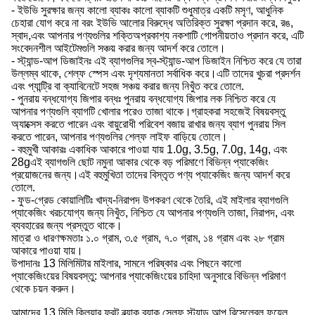
- ইউভি সুরক্ষার জন্য কালো ব্যাকঃ কালো ব্যাকটি শুধুমাত্র একটি মসৃণ, আধুনিক
চেহারা যোগ করে না বরং ইউভি আলোর বিরুদ্ধে অতিরিক্ত সুরক্ষা প্রদান করে, রঙ,
স্বাদ,এবং আপনার পণ্যগুলির শক্তিঅপ্রকাশ্য নকশাটি গোপনীয়তাও প্রদান করে, এটি
সংবেদনশীল আইটেমগুলি সঞ্চয় করার জন্য আদর্শ করে তোলে।
- স্ট্যান্ড-আপ ডিজাইনঃ এই ব্যাগগুলির স্ব-স্ট্যান্ড-আপ ডিজাইন নিশ্চিত করে যে তারা
উল্লম্ব থাকে, শেল্ফ স্পেস এবং দৃশ্যমানতা সর্বাধিক করে।এটি তাদের খুচরা প্রদর্শন
এবং প্যান্ট্রি বা ক্যাবিনেটে সহজ সঞ্চয় করার জন্য নিখুঁত করে তোলে.
- পুনরায় বন্ধযোগ্য জিপার বন্ধঃ পুনরায় বন্ধযোগ্য জিপার লক নিশ্চিত করে যে
আপনার পণ্যগুলি ব্যাগটি খোলার পরেও তাজা থাকে।গ্রাহকরা সহজেই বিষয়বস্তু
অ্যাক্সেস করতে পারেন এবং বায়ুরোধী পরিবেশ বজায় রাখার জন্য ব্যাগ পুনরায় সিল
করতে পারেন, আপনার পণ্যগুলির শেল্ফ লাইফ বাড়িয়ে তোলে।
- বহুমুখী আকারঃ একাধিক আকারে পাওয়া যায় 1.0g, 3.5g, 7.0g, 14g, এবং
28gএই ব্যাগগুলি ছোট নমুনা আকার থেকে বড় পরিমাণে বিভিন্ন প্যাকেজিং
প্রয়োজনের জন্য।এই বহুমুখিতা তাদের বিস্তৃত পণ্য প্যাকেজিং জন্য আদর্শ করে
তোলে.
- ফুড-গ্রেড কোয়ালিটিঃ খাদ্য-নিরাপদ উপকরণ থেকে তৈরি, এই মাইলার ব্যাগগুলি
প্যাকেজিং খরচযোগ্য জন্য নিখুঁত, নিশ্চিত যে আপনার পণ্যগুলি তাজা, নিরাপদ, এবং
ব্যবহারের জন্য প্রস্তুত থাকে।
মাত্রা ও ধারণক্ষমতাঃ ১.০ গ্রাম, ৩.৫ গ্রাম, ৭.০ গ্রাম, ১৪ গ্রাম এবং ২৮ গ্রাম
আকারে পাওয়া যায়।
উপাদানঃ 13 মিলিমিটার মাইলার, সামনে পরিষ্কার এবং পিছনে কালো
প্যাকেজিংয়ের বিষয়বস্তু: আপনার প্যাকেজিংয়ের চাহিদা অনুসারে বিভিন্ন পরিমাণ
থেকে চয়ন করুন।
আমাদের 13 মিলি ক্লিয়ার ফ্রন্ট ব্ল্যাক ব্যাক সেলফ স্ট্যান্ড আপ রিসেলেবল ফয়েল