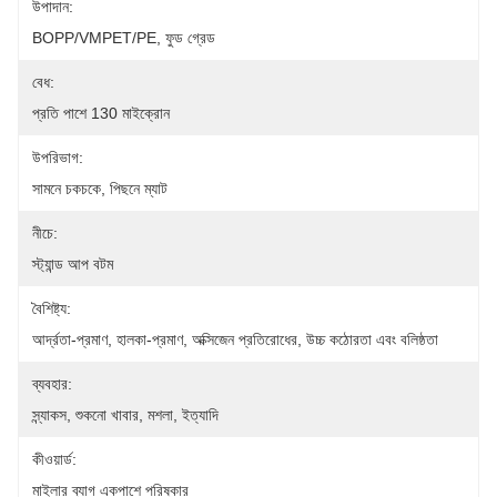
উপাদান:
BOPP/VMPET/PE, ফুড গ্রেড
বেধ:
প্রতি পাশে 130 মাইক্রোন
উপরিভাগ:
সামনে চকচকে, পিছনে ম্যাট
নীচে:
স্ট্যান্ড আপ বটম
বৈশিষ্ট্য:
আর্দ্রতা-প্রমাণ, হালকা-প্রমাণ, অক্সিজেন প্রতিরোধের, উচ্চ কঠোরতা এবং বলিষ্ঠতা
ব্যবহার:
স্ন্যাকস, শুকনো খাবার, মশলা, ইত্যাদি
কীওয়ার্ড:
মাইলার ব্যাগ একপাশে পরিষ্কার