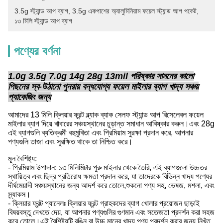
3.5g স্ট্যান্ড আপ ব্যাগ
, 
3.5g একপাশের অ্যালুমিনিয়াম ফয়েল স্ট্যান্ড আপ পকেট
, 
১৩ মিলি স্ট্যান্ড আপ ব্যাগ
পণ্যের বর্ণনা
1.0g 3.5g 7.0g 14g 28g 13mil পরিষ্কার সামনের কালো
পিছনের স্ব-উঠানো পুনরায় বন্ধযোগ্য ফয়েল মাইলার ব্যাগ খাদ্য সঞ্চয়
প্যাকেজিং জন্য
আমাদের 13 মিলি ক্লিয়ার ফ্রন্ট ব্ল্যাক ব্যাক সেলফ স্ট্যান্ড আপ রিসেলেবল ফয়েল
মাইলার ব্যাগ দিয়ে খাবারের সঞ্চয়স্থানের চূড়ান্ত সমাধান আবিষ্কার করুন।এবং 28g
এই ব্যাগগুলি ব্যতিক্রমী বহুমুখিতা এবং প্রিমিয়াম সুরক্ষা প্রদান করে, আপনার
পণ্যগুলি তাজা এবং সুরক্ষিত থাকে তা নিশ্চিত করে।
মূল বৈশিষ্ট্য:
- প্রিমিয়াম উপাদান: ১৩ মিলিমিটার পুরু মাইলার থেকে তৈরি, এই ব্যাগগুলো উচ্চতর
স্থায়িত্ব এবং ছিদ্র প্রতিরোধ ক্ষমতা প্রদান করে, যা তাদেরকে বিভিন্ন খাদ্য পণ্যের
দীর্ঘমেয়াদী সঞ্চয়স্থানের জন্য আদর্শ করে তোলে,শুকনো পণ্য সহ, ভেষজ, মশলা, এবং
স্ন্যাকস।
- ক্লিয়ার ফ্রন্ট প্যানেলঃ ক্লিয়ার ফ্রন্ট গ্রাহকদের ব্যাগ খোলার প্রয়োজন ছাড়াই
বিষয়বস্তু দেখতে দেয়, যা আপনার পণ্যগুলির গুণমান এবং সতেজতা প্রদর্শন করা সহজ
করে তোলে।এই বৈশিষ্ট্যটি রঙিন বা উচ্চ মানের খাদ্য পণ্য প্রদর্শন করার জন্য নিখুঁত.