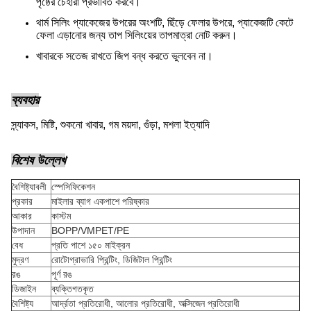
পৃষ্ঠের চেহারা প্রভাবিত করবে।
থার্ম সিলিং প্যাকেজের উপরের অংশটি, ছিঁড়ে ফেলার উপরে, প্যাকেজটি কেটে
ফেলা এড়ানোর জন্য তাপ সিলিংয়ের তাপমাত্রা নোট করুন।
খাবারকে সতেজ রাখতে জিপ বন্ধ করতে ভুলবেন না।
ব্যবহার
স্ন্যাকস, মিষ্টি, শুকনো খাবার, গম ময়দা, গুঁড়া, মশলা ইত্যাদি
বিশেষ উল্লেখ
বৈশিষ্ট্যাবলী
স্পেসিফিকেশন
প্রকার
মাইলার ব্যাগ একপাশে পরিষ্কার
আকার
কাস্টম
উপাদান
BOPP/VMPET/PE
বেধ
প্রতি পাশে ১৫০ মাইক্রন
মুদ্রণ
রোটোগ্রাভারি প্রিন্টিং, ডিজিটাল প্রিন্টিং
রঙ
পূর্ণ রঙ
ডিজাইন
ব্যক্তিগতকৃত
বৈশিষ্ট্য
আর্দ্রতা প্রতিরোধী, আলোর প্রতিরোধী, অক্সিজেন প্রতিরোধী