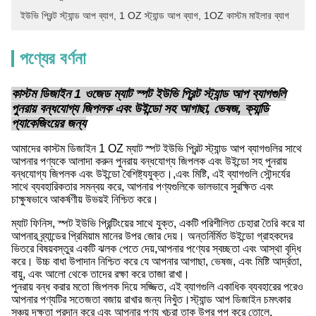
ইউভি প্রিন্ট স্ট্যান্ড আপ ব্যাগ
, 
1 OZ স্ট্যান্ড আপ ব্যাগ
, 
1OZ কাস্টম মাইলার ব্যাগ
পণ্যের বর্ণনা
কাস্টম ডিজাইন 1 ওজেড ম্যাট স্পট ইউভি প্রিন্ট স্ট্যান্ড আপ ব্যাগগুলি
পুনরায় বন্ধযোগ্য জিপলক এবং উইন্ডো সহ আগাছা, ভেষজ, ক্যান্ডি
প্যাকেজিংয়ের জন্য
আমাদের কাস্টম ডিজাইন 1 OZ ম্যাট স্পট ইউভি প্রিন্ট স্ট্যান্ড আপ ব্যাগগুলির সাথে
আপনার পণ্যকে আলাদা করুন পুনরায় বন্ধযোগ্য জিপলক এবং উইন্ডো সহ পুনরায়
বন্ধযোগ্য জিপলক এবং উইন্ডো বৈশিষ্ট্যযুক্ত।,এবং মিষ্টি, এই ব্যাগগুলি সৌন্দর্যের
সাথে ব্যবহারিকতার সমন্বয় করে, আপনার পণ্যগুলিকে ভালভাবে সুরক্ষিত এবং
চাক্ষুষভাবে আকর্ষণীয় উভয়ই নিশ্চিত করে।
ম্যাট ফিনিস, স্পট ইউভি প্রিন্টিংয়ের সাথে যুক্ত, একটি পরিশীলিত চেহারা তৈরি করে যা
আপনার ব্র্যান্ডের প্রিমিয়াম মানের উপর জোর দেয়। অন্তর্নির্মিত উইন্ডো গ্রাহকদের
ভিতরে বিষয়বস্তুর একটি ঝলক পেতে দেয়,আপনার পণ্যের স্বচ্ছতা এবং আস্থা বৃদ্ধি
করে। উচ্চ বাধা উপাদান নিশ্চিত করে যে আপনার আগাছা, ভেষজ, এবং মিষ্টি আর্দ্রতা,
বায়ু, এবং আলো থেকে তাদের রক্ষা করে তাজা রাখা।
পুনরায় বন্ধ করার মতো জিপলক দিয়ে সজ্জিত, এই ব্যাগগুলি একাধিক ব্যবহারের পরেও
আপনার পণ্যটির সতেজতা বজায় রাখার জন্য নিখুঁত।স্ট্যান্ড আপ ডিজাইন চমৎকার
সঞ্চয় দক্ষতা প্রদান করে এবং আপনার পণ্য খুচরা তাক উপর পপ করে তোলে.