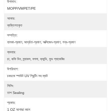
উপাদান:
MOPP/VMPET/PE
আকার:
ব্যক্তিগতকৃত
সম্পত্তি:
হালকা-প্রমাণ, আর্দ্রতা-প্রমাণ, অক্সিজেন-প্রমাণ, গন্ধ-প্রমাণ
ব্যবহার:
চা, কফি বিন, স্ন্যাকস, মশলা, ক্যান্ডি, ফুড প্যাকেজিং
উপরিভাগ:
চকচকে স্পাউট UV প্রিন্টিং সহ ম্যাট
সিলিং:
তাপ Sealing
প্রকার:
1 OZ আগাছা ব্যাগ