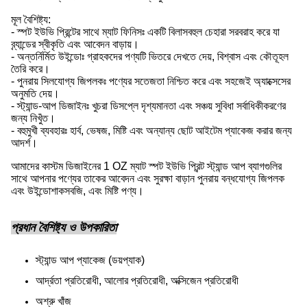
মূল বৈশিষ্ট্য:
- স্পট ইউভি প্রিন্টের সাথে ম্যাট ফিনিসঃ একটি বিলাসবহুল চেহারা সরবরাহ করে যা
ব্র্যান্ডের স্বীকৃতি এবং আবেদন বাড়ায়।
- অন্তর্নির্মিত উইন্ডোঃ গ্রাহকদের পণ্যটি ভিতরে দেখতে দেয়, বিশ্বাস এবং কৌতূহল
তৈরি করে।
- পুনরায় সিলযোগ্য জিপলকঃ পণ্যের সতেজতা নিশ্চিত করে এবং সহজেই অ্যাক্সেসের
অনুমতি দেয়।
- স্ট্যান্ড-আপ ডিজাইনঃ খুচরা ডিসপ্লে দৃশ্যমানতা এবং সঞ্চয় সুবিধা সর্বাধিকীকরণের
জন্য নিখুঁত।
- বহুমুখী ব্যবহারঃ হার্ব, ভেষজ, মিষ্টি এবং অন্যান্য ছোট আইটেম প্যাকেজ করার জন্য
আদর্শ।
আমাদের কাস্টম ডিজাইনের 1 OZ ম্যাট স্পট ইউভি প্রিন্ট স্ট্যান্ড আপ ব্যাগগুলির
সাথে আপনার পণ্যের তাকের আবেদন এবং সুরক্ষা বাড়ান পুনরায় বন্ধযোগ্য জিপলক
এবং উইন্ডোশাকসবজি, এবং মিষ্টি পণ্য।
প্রধান বৈশিষ্ট্য ও উপকারিতা
স্ট্যান্ড আপ প্যাকেজ (ডয়প্যাক)
আর্দ্রতা প্রতিরোধী, আলোর প্রতিরোধী, অক্সিজেন প্রতিরোধী
অশ্রু খাঁজ