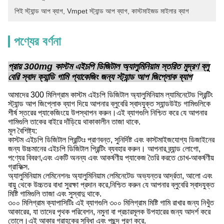
পিই স্ট্যান্ড আপ ব্যাগ
, 
Vmpet স্ট্যান্ড আপ ব্যাগ
, 
কাস্টমাইজড মাইলার ব্যাগ
পণ্যের বর্ণনা
প্রায় 300mg কাস্টম এইচপি ডিজিটাল অ্যালুমিনিয়াম স্তরিত মুদ্রণ ব্লু
বেরি স্বাদ ক্যান্ডি গামি প্যাকেজিং জন্য স্ট্যান্ড আপ জিপ্লোক ব্যাগ
আমাদের 300 মিলিগ্রাম কাস্টম এইচপি ডিজিটাল অ্যালুমিনিয়াম ল্যামিনেটেড প্রিন্টিং
স্ট্যান্ড আপ জিপ্লোক ব্যাগ দিয়ে আপনার ব্লুবেরি স্বাদযুক্ত স্যান্ডউইচ গামিগুলিকে
শীর্ষ স্তরের প্যাকেজিংয়ে উপস্থাপন করুন।এই ব্যাগগুলি নিশ্চিত করে যে আপনার
গামিগুলি তাকের বাইরে দাঁড়িয়ে থাকাকালীন তাজা থাকে.
মূল বৈশিষ্ট্য:
কাস্টম এইচপি ডিজিটাল প্রিন্টিংঃ প্রাণবন্ত, সুনির্দিষ্ট এবং কাস্টমাইজযোগ্য ডিজাইনের
জন্য উচ্চমানের এইচপি ডিজিটাল প্রিন্টিং ব্যবহার করুন। আপনার ব্র্যান্ড লোগো,
পণ্যের বিবরণ,এবং একটি অনন্য এবং আকর্ষণীয় প্যাকেজ তৈরি করতে চোখ-আকর্ষণীয়
গ্রাফিক্স.
অ্যালুমিনিয়াম লেমিনেশনঃ অ্যালুমিনিয়াম লেমিনেটেড অভ্যন্তর আর্দ্রতা, আলো এবং
বায়ু থেকে উচ্চতর বাধা সুরক্ষা প্রদান করে,নিশ্চিত করুন যে আপনার ব্লুবেরি স্বাদযুক্ত
মিষ্টি গামিগুলি তাজা এবং সুস্বাদু থাকে.
৩০০ মিলিগ্রাম ক্যাপাসিটিঃ এই ব্যাগগুলি ৩০০ মিলিগ্রাম মিষ্টি গামি রাখার জন্য নিখুঁত
আকারের, যা তাদের পৃথক পরিবেশন, নমুনা বা প্রচারমূলক উপহারের জন্য আদর্শ করে
তোলে।এই আকার গ্রাহকের সুবিধা এবং পছন্দ পূরণ করে.