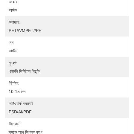
আকার:
কাস্টম
উপাদান:
PET//VMPET//PE
বেধ:
কাস্টম
মুদ্রণ:
এইচপি ডিজিটাল প্রিন্টিং
লিটাইম:
10-15 দিন
আর্টওয়ার্ক ফরম্যাট:
PSD/AI/PDF
কীওয়ার্ড:
স্ট্যান্ড আপ জিপলক ব্যাগ