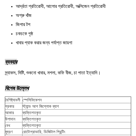
আর্দ্রতা প্রতিরোধী, আলোর প্রতিরোধী, অক্সিজেন প্রতিরোধী
অশ্রু খাঁজ
জিপার টপ
চকচকে পৃষ্ঠ
খাবার প্যাক করার জন্য পর্যাপ্ত জায়গা
ব্যবহার
স্ন্যাকস, মিষ্টি, শুকনো খাবার, মশলা, কফি বীজ, চা পাতা ইত্যাদি।
বিশেষ উল্লেখ
বৈশিষ্ট্যাবলী
স্পেসিফিকেশন
প্রকার
স্ট্যান্ড আপ জিপ্লোক ব্যাগ
আকার
ব্যক্তিগতকৃত
উপাদান
ব্যক্তিগতকৃত
বেধ
ব্যক্তিগতকৃত
মুদ্রণ
রোটোগ্রাভারি, ডিজিটাল প্রিন্টিং