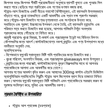
জিপলক বন্ধঃ জিপলক শীর্ষটি প্রয়োজনীয়তা অনুসারে ব্যাগটি খুলতে এবং পুনরায় সিল
করতে পারে।ছড়িয়ে পড়া প্রতিরোধ এবং পণ্যের গুণমান বজায় রাখা.
স্ট্যান্ড-আপ ডিজাইনঃ একটি নীচের গ্যাসেট বৈশিষ্ট্যযুক্ত, এই ব্যাগগুলি উল্লম্বভাবে
দাঁড়াতে পারে, খুচরা তাকগুলিতে একটি আকর্ষণীয় এবং স্থান দক্ষ প্রদর্শন সরবরাহ
করে।স্ট্যান্ড-আপ ডিজাইন পণ্যের দৃশ্যমানতা এবং সংগঠনকে উন্নত করে.
স্থায়িত্ব এবং সুরক্ষা: উচ্চমানের উপকরণ থেকে তৈরি, এই ব্যাগগুলি হ্যান্ডলিং এবং
পরিবহন সহ্য করতে ডিজাইন করা হয়েছে, আপনার গামিগুলি নিখুঁত অবস্থায়
গ্রাহকদের কাছে পৌঁছেছে তা নিশ্চিত করে।
বহুমুখী প্রয়োগঃ খুচরা বিক্রয়, ই-কমার্স এবং প্রচারমূলক ইভেন্ট সহ বিভিন্ন বিপণন
কৌশলগুলির জন্য আদর্শ।কাস্টমাইজযোগ্য নকশা ব্র্যান্ডিং এবং পণ্য উপস্থাপন মধ্যে
নমনীয়তা অনুমতি দেয়.
অ্যাপ্লিকেশনঃ
- বিশেষভাবে ব্লুবেরি স্বাদযুক্ত মিষ্টি গামি প্যাকিংয়ের জন্য ডিজাইন করা।
- খুচরা পরিবেশ, অনলাইন বিক্রয়, এবং প্রচারমূলক giveaways জন্য উপযুক্ত।
- ব্র্যান্ডিংয়ের জন্য পারফেক্ট, কাস্টমাইজযোগ্য মুদ্রণ বিকল্পগুলির সাথে যা আপনার
প্যাকেজিংকে আলাদা এবং আকর্ষণীয় করে তোলে।
আপনার পণ্যের আকর্ষণ বৃদ্ধি করুন এবং আমাদের 300mg কাস্টম এইচপি ডিজিটাল
অ্যালুমিনিয়াম ল্যামিনেটেড প্রিন্টিং স্ট্যান্ড আপ জিপ্লোক ব্যাগ দিয়ে তাজাতা নিশ্চিত
করুন।আপনার ব্লুবেরি স্বাদযুক্ত মিষ্টি গামিগুলি এমন প্যাকেজিংয়ে সরবরাহ করুন যা
সুরক্ষার সংমিশ্রণ করে, সুবিধা এবং আকর্ষণীয় নকশা।
প্রধান বৈশিষ্ট্য ও উপকারিতা
স্ট্যান্ড আপ প্যাকেজ (ডয়প্যাক)