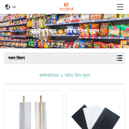
কাস্টমাইজড ৩ সাইড সিল ব্যাগ
সকল বিভাগ
কাস্টমাইজড ৩ সাইড সিল ব্যাগ