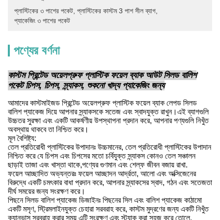
প্লাস্টিকের ৩ পাশের পকেট
, 
প্লাস্টিকের কাস্টম 3 পাশ সীল ব্যাগ
, 
প্যাকেজিং ৩ পাশের পকেট
পণ্যের বর্ণনা
কাস্টম প্রিন্টেড অয়েলপ্রুফ প্লাস্টিক ফয়েল ব্যাক আউট সিলড বালিশ
পকেট চিপস, চিপস, স্ন্যাকস, শুকনো খাদ্য প্যাকেজিং জন্য
আমাদের কাস্টমাইজড প্রিন্টেড অয়েলপ্রুফ প্লাস্টিক ফয়েল ব্যাক লেপড সিলড
বালিশ প্যাকেজ দিয়ে আপনার স্ন্যাকসকে সতেজ এবং স্বাদযুক্ত রাখুন।এই ব্যাগগুলি
উচ্চতর সুরক্ষা এবং একটি আকর্ষণীয় উপস্থাপনা প্রদান করে, আপনার পণ্যগুলি নিখুঁত
অবস্থায় থাকবে তা নিশ্চিত করে।
মূল বৈশিষ্ট্য:
তেল প্রতিরোধী প্লাস্টিকের উপাদানঃ উচ্চমানের, তেল প্রতিরোধী প্লাস্টিকের উপাদান
নিশ্চিত করে যে চিপস এবং চিপসের মতো চর্বিযুক্ত স্ন্যাকস কোনও তেল সঞ্চালন
ছাড়াই তাজা এবং খাস্তা থাকে,পণ্যের গুণমান এবং শেল্ফ জীবন বজায় রাখা.
ফয়েল আচ্ছাদিত অভ্যন্তরঃ ফয়েল আচ্ছাদন আর্দ্রতা, আলো এবং অক্সিজেনের
বিরুদ্ধে একটি চমৎকার বাধা প্রদান করে, আপনার স্ন্যাকসের স্বাদ, গঠন এবং সতেজতা
দীর্ঘ সময়ের জন্য সংরক্ষণ করে।
পিছনে সিলড বালিশ প্যাকেজ ডিজাইনঃ পিছনের সিল এবং বালিশ প্যাকেজ কাঠামো
একটি মসৃণ, স্ট্রিমলাইনযুক্ত চেহারা সরবরাহ করে, কাস্টম মুদ্রণের জন্য একটি নিখুঁত
ক্যানভাস সরবরাহ করার সময় এটি সংরক্ষণ এবং স্ট্যাক করা সহজ করে তোলে.