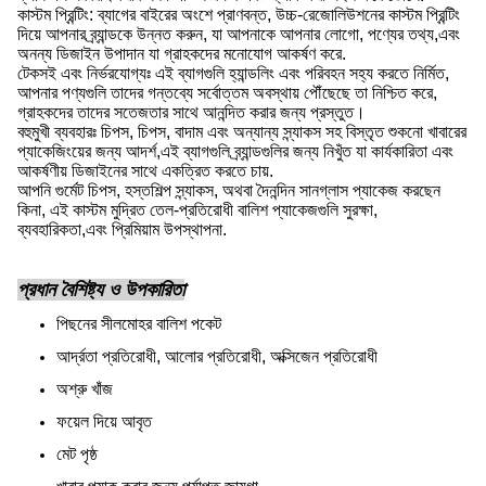
কাস্টম প্রিন্টিং: ব্যাগের বাইরের অংশে প্রাণবন্ত, উচ্চ-রেজোলিউশনের কাস্টম প্রিন্টিং
দিয়ে আপনার ব্র্যান্ডকে উন্নত করুন, যা আপনাকে আপনার লোগো, পণ্যের তথ্য,এবং
অনন্য ডিজাইন উপাদান যা গ্রাহকদের মনোযোগ আকর্ষণ করে.
টেকসই এবং নির্ভরযোগ্যঃ এই ব্যাগগুলি হ্যান্ডলিং এবং পরিবহন সহ্য করতে নির্মিত,
আপনার পণ্যগুলি তাদের গন্তব্যে সর্বোত্তম অবস্থায় পৌঁছেছে তা নিশ্চিত করে,
গ্রাহকদের তাদের সতেজতার সাথে আনন্দিত করার জন্য প্রস্তুত।
বহুমুখী ব্যবহারঃ চিপস, চিপস, বাদাম এবং অন্যান্য স্ন্যাকস সহ বিস্তৃত শুকনো খাবারের
প্যাকেজিংয়ের জন্য আদর্শ,এই ব্যাগগুলি ব্র্যান্ডগুলির জন্য নিখুঁত যা কার্যকারিতা এবং
আকর্ষণীয় ডিজাইনের সাথে একত্রিত করতে চায়.
আপনি গুর্মেট চিপস, হস্তশিল্প স্ন্যাকস, অথবা দৈনন্দিন সানগ্লাস প্যাকেজ করছেন
কিনা, এই কাস্টম মুদ্রিত তেল-প্রতিরোধী বালিশ প্যাকেজগুলি সুরক্ষা,
ব্যবহারিকতা,এবং প্রিমিয়াম উপস্থাপনা.
প্রধান বৈশিষ্ট্য ও উপকারিতা
পিছনের সীলমোহর বালিশ পকেট
আর্দ্রতা প্রতিরোধী, আলোর প্রতিরোধী, অক্সিজেন প্রতিরোধী
অশ্রু খাঁজ
ফয়েল দিয়ে আবৃত
মেট পৃষ্ঠ