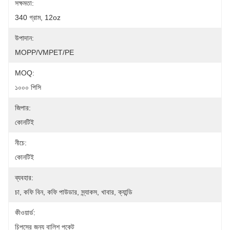
সক্ষমতা:
340 গ্রাম, 12oz
উপাদান:
MOPP/VMPET/PE
MOQ:
১০০০ পিসি
জিপার:
কোনটিই
নীচে:
কোনটিই
ব্যবহার:
চা, কফি বিন, কফি পাউডার, স্ন্যাকস, খাবার, ক্যান্ডি
কীওয়ার্ড:
চিপসের জন্য বালিশ পকেট