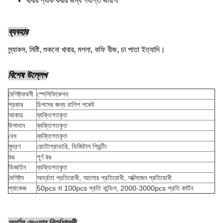
খাবার প্যাক করার জন্য পর্যাপ্ত জায়গা
ব্যবহার
স্ন্যাকস, মিষ্টি, শুকনো খাবার, মশলা, কফি বীজ, চা পাতা ইত্যাদি।
বিশেষ উল্লেখ
বৈশিষ্ট্যাবলী
স্পেসিফিকেশন
প্রকার
চিপসের জন্য বালিশ পকেট
আকার
ব্যক্তিগতকৃত
উপাদান
ব্যক্তিগতকৃত
বেধ
ব্যক্তিগতকৃত
মুদ্রণ
রোটোগ্রাভারি, ডিজিটাল প্রিন্টিং
রঙ
পূর্ণ রঙ
ডিজাইন
ব্যক্তিগতকৃত
বৈশিষ্ট্য
আর্দ্রতা প্রতিরোধী, আলোর প্রতিরোধী, অক্সিজেন প্রতিরোধী
প্যাকেজ
50pcs বা 100pcs প্রতি বান্ডিল, 2000-3000pcs প্রতি কার্টন
অর্ডার দেওয়ার নির্দেশাবলী