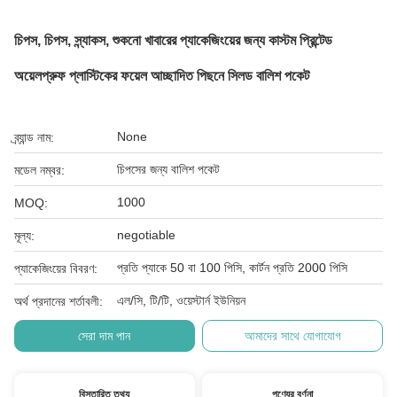
চিপস, চিপস, স্ন্যাকস, শুকনো খাবারের প্যাকেজিংয়ের জন্য কাস্টম প্রিন্টেড
অয়েলপ্রুফ প্লাস্টিকের ফয়েল আচ্ছাদিত পিছনে সিলড বালিশ পকেট
None
ব্র্যান্ড নাম:
চিপসের জন্য বালিশ পকেট
মডেল নম্বর:
1000
MOQ:
negotiable
মূল্য:
প্রতি প্যাকে 50 বা 100 পিসি, কার্টন প্রতি 2000 পিসি
প্যাকেজিংয়ের বিবরণ:
এল/সি, টি/টি, ওয়েস্টার্ন ইউনিয়ন
অর্থ প্রদানের শর্তাবলী:
সেরা দাম পান
আমাদের সাথে যোগাযোগ
বিস্তারিত তথ্য
পণ্যের বর্ণনা