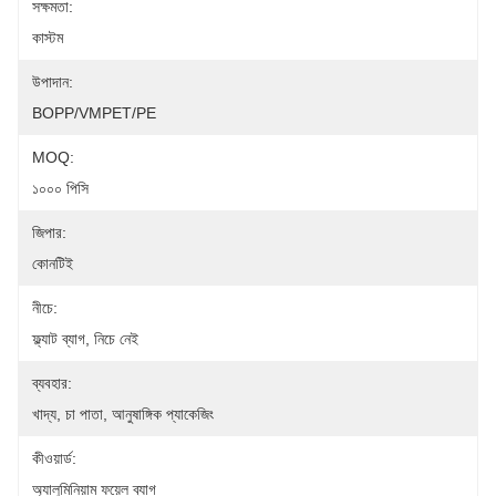
সক্ষমতা:
কাস্টম
উপাদান:
BOPP/VMPET/PE
MOQ:
১০০০ পিসি
জিপার:
কোনটিই
নীচে:
ফ্ল্যাট ব্যাগ, নিচে নেই
ব্যবহার:
খাদ্য, চা পাতা, আনুষাঙ্গিক প্যাকেজিং
কীওয়ার্ড:
অ্যালুমিনিয়াম ফয়েল ব্যাগ