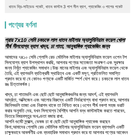
ধাতব থ্রি-সাইডেড পকেট
, 
ধাতব কাস্টম 3 পাশ সীল ব্যাগ
, 
প্যাকেজিং ৩ পাশের পকেট
পণ্যের বর্ণনা
প্রায় 7x10 সেমি চকচকে লাল ধাতব মাইলার অ্যালুমিনিয়াম ফয়েল খোলা
শীর্ষ সীলযোগ্য ব্যাগ খাদ্য, চা পাতা, আনুষাঙ্গিক প্যাকেজিং জন্য
আমাদের ৭x১০ সেমি গ্লোসি রেড মেটালিক মাইলার অ্যালুমিনিয়াম ফয়েল ওপেন টপ
সিলযোগ্য ব্যাগ উপস্থাপন করছি, আপনার পণ্যের সতেজতা সংরক্ষণ এবং সুরক্ষার
জন্য নিখুঁত প্যাকেজিং সমাধান।উচ্চ মানের মাইলার এবং অ্যালুমিনিয়াম ফয়েল থেকে
তৈরি, এই ব্যাগগুলি ব্যতিক্রমী স্থায়িত্ব এবং একটি মসৃণ, প্রতিফলিত সমাপ্তি
প্রদান করে যা যে কোনও পণ্যকে একটি মার্জিত স্পর্শ যোগ করে। চকচকে লাল ধাতব
রঙ চিত্তাকর্ষক।
খাদ্য, চা পাতাগুলি এবং ছোট ছোট আনুষাঙ্গিকগুলির জন্য আদর্শ, এই ব্যাগগুলি
আর্দ্রতা, অক্সিজেন এবং আলোর বিরুদ্ধে একটি নির্ভরযোগ্য বাধা প্রদান করে, আপনার
জিনিসগুলি তাজা এবং নিরাপদ থাকে তা নিশ্চিত করে।ওপেন শীর্ষ নকশা সহজ ভরাট
করার অনুমতি দেয়, যখন সিলযোগ্য বৈশিষ্ট্য আপনি বন্ধ কাস্টমাইজ করতে পারবেন,
ভিতরে বিষয়বস্তুর অখণ্ডতা বজায় রাখা.
আপনি গুর্মেট স্ন্যাক্স, ভেষজ চা বা ছোট ছোট আনুষাঙ্গিক প্যাকেজ করছেন
কিনা,আমাদের গ্লোসি রেড মেটালিক মাইলার অ্যালুমিনিয়াম ফয়েল ব্যাগগুলি একটি
চাক্ষুষভাবে আকর্ষণীয় এবং ব্যবহারিক সমাধান প্রদান করে যা আপনার পণ্যের আবেদন