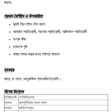
বাড়ায়.
প্রধান বৈশিষ্ট্য ও উপকারিতা
ফ্ল্যাট থ্রি সাইড সিল ব্যাগ
আর্দ্রতা প্রতিরোধী, আলোর প্রতিরোধী, অক্সিজেন প্রতিরোধী
অশ্রু খাঁজ
চকচকে পৃষ্ঠ
খাবার প্যাক করার জন্য পর্যাপ্ত জায়গা
ব্যবহার
খাদ্য, চা পাতা, আনুষাঙ্গিক প্যাকেজিং
ইত্যাদি।
বিশেষ উল্লেখ
বৈশিষ্ট্যাবলী
স্পেসিফিকেশন
প্রকার
অ্যালুমিনিয়াম ফয়েল ব্যাগ
আকার
ব্যক্তিগতকৃত