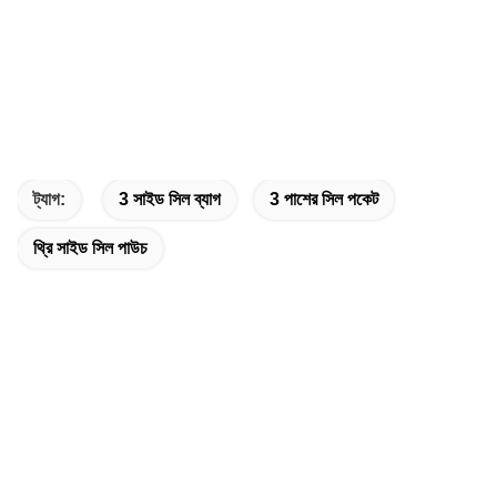
ট্যাগ:
3 সাইড সিল ব্যাগ
3 পাশের সিল পকেট
থ্রি সাইড সিল পাউচ
দ্রুত যোগাযোগ
ঠিকানা
ডংগুয়াং কাউন্টি, চ্যাংঝো সিটি, হেবেই প্রদেশ, চীন