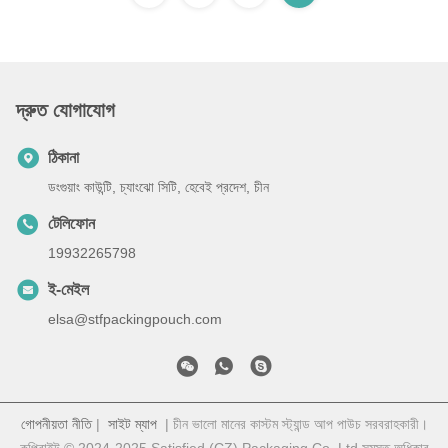
দ্রুত যোগাযোগ
ঠিকানা
ডংগুয়াং কাউন্টি, চ্যাংঝো সিটি, হেবেই প্রদেশ, চীন
টেলিফোন
19932265798
ই-মেইল
elsa@stfpackingpouch.com
গোপনীয়তা নীতি
|
সাইট ম্যাপ
| চীন ভালো মানের কাস্টম স্ট্যান্ড আপ পাউচ সরবরাহকারী।
কপিরাইট © 2024-2025 Satisfied (CZ) Packaging Co.,Ltd সমস্ত অধিকার