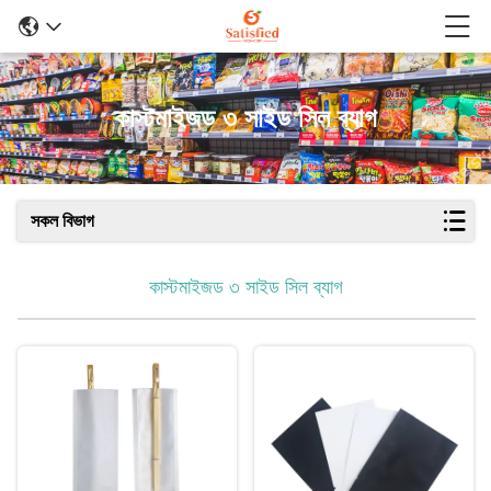
কাস্টমাইজড ৩ সাইড সিল ব্যাগ
সকল বিভাগ
কাস্টমাইজড ৩ সাইড সিল ব্যাগ