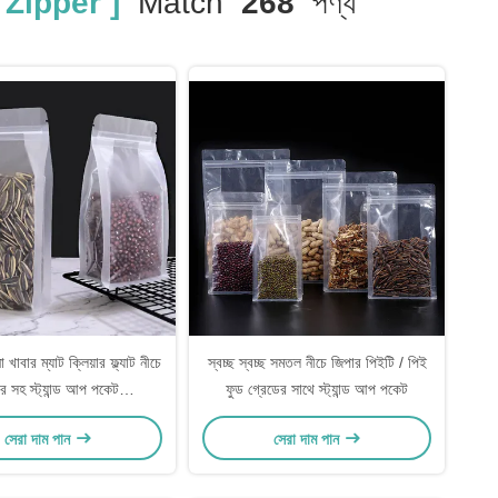
Zipper ]
Match
268
পণ্য
ো খাবার ম্যাট ক্লিয়ার ফ্ল্যাট নীচে
স্বচ্ছ স্বচ্ছ সমতল নীচে জিপার পিইটি / পিই
র সহ স্ট্যান্ড আপ পকেট
ফুড গ্রেডের সাথে স্ট্যান্ড আপ পকেট
MOPP/PET/PE
সেরা দাম পান
সেরা দাম পান