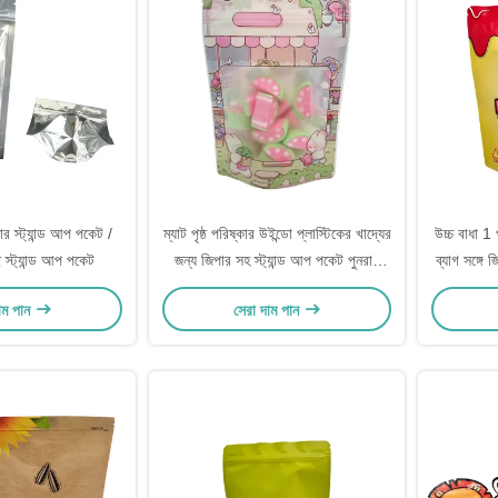
়ার স্ট্যান্ড আপ পকেট /
ম্যাট পৃষ্ঠ পরিষ্কার উইন্ডো প্লাস্টিকের খাদ্যের
উচ্চ বাধা 1 
 স্ট্যান্ড আপ পকেট
জন্য জিপার সহ স্ট্যান্ড আপ পকেট পুনরায়
ব্যাগ সঙ্গে জ
বন্ধযোগ্য
াম পান
সেরা দাম পান