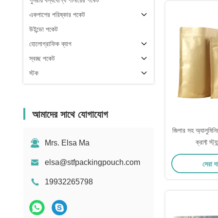
পুনরায় বন্ধযোগ্য পানীয়ের পকেট
একপাশের পরিষ্কার পকেট
উইন্ডো পকেট
হোলোগ্রাফিক ব্যাগ
স্বচ্ছ পকেট
স্টক
আমাদের সাথে যোগাযোগ
জিপার সহ অ্যালুমিনিয
ক্রাফ্ট স্
Mrs. Elsa Ma
elsa@stfpackingpouch.com
সেরা দ
19932265798