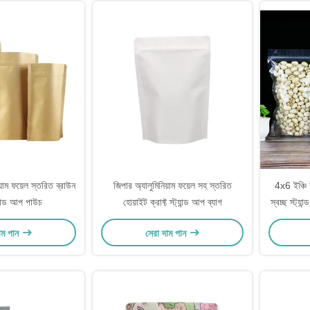
়াম ফয়েল স্তরিত ব্রাউন
জিপার অ্যালুমিনিয়াম ফয়েল সহ স্তরিত
4x6 ইঞ্চি আ
ট্যান্ড আপ পাউচ
হোয়াইট ক্রাফ্ট স্ট্যান্ড আপ ব্যাগ
স্বচ্ছ স্ট্য
কুকি খাদ্
াম পান
সেরা দাম পান