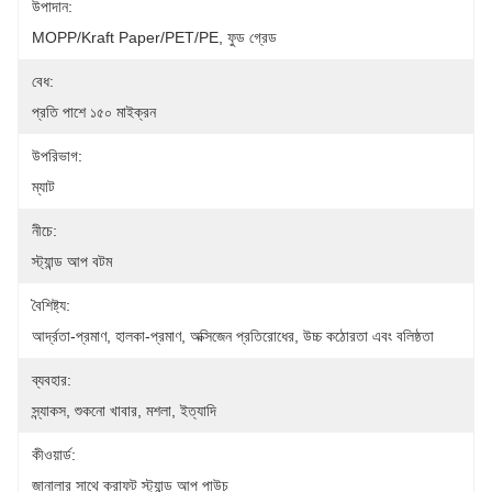
উপাদান:
MOPP/Kraft Paper/PET/PE, ফুড গ্রেড
বেধ:
প্রতি পাশে ১৫০ মাইক্রন
উপরিভাগ:
ম্যাট
নীচে:
স্ট্যান্ড আপ বটম
বৈশিষ্ট্য:
আর্দ্রতা-প্রমাণ, হালকা-প্রমাণ, অক্সিজেন প্রতিরোধের, উচ্চ কঠোরতা এবং বলিষ্ঠতা
ব্যবহার:
স্ন্যাকস, শুকনো খাবার, মশলা, ইত্যাদি
কীওয়ার্ড:
জানালার সাথে ক্রাফট স্ট্যান্ড আপ পাউচ