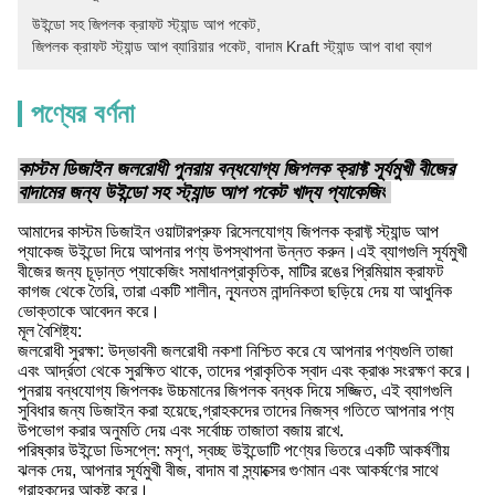
উইন্ডো সহ জিপলক ক্রাফট স্ট্যান্ড আপ পকেট
, 
জিপলক ক্রাফট স্ট্যান্ড আপ ব্যারিয়ার পকেট
, 
বাদাম Kraft স্ট্যান্ড আপ বাধা ব্যাগ
পণ্যের বর্ণনা
কাস্টম ডিজাইন জলরোধী পুনরায় বন্ধযোগ্য জিপলক ক্রাফ্ট সূর্যমুখী বীজের
বাদামের জন্য উইন্ডো সহ স্ট্যান্ড আপ পকেট খাদ্য প্যাকেজিং
আমাদের কাস্টম ডিজাইন ওয়াটারপ্রুফ রিসেলযোগ্য জিপলক ক্রাফ্ট স্ট্যান্ড আপ
প্যাকেজ উইন্ডো দিয়ে আপনার পণ্য উপস্থাপনা উন্নত করুন।এই ব্যাগগুলি সূর্যমুখী
বীজের জন্য চূড়ান্ত প্যাকেজিং সমাধানপ্রাকৃতিক, মাটির রঙের প্রিমিয়াম ক্রাফট
কাগজ থেকে তৈরি, তারা একটি শালীন, ন্যূনতম নান্দনিকতা ছড়িয়ে দেয় যা আধুনিক
ভোক্তাকে আবেদন করে।
মূল বৈশিষ্ট্য:
জলরোধী সুরক্ষা: উদ্ভাবনী জলরোধী নকশা নিশ্চিত করে যে আপনার পণ্যগুলি তাজা
এবং আর্দ্রতা থেকে সুরক্ষিত থাকে, তাদের প্রাকৃতিক স্বাদ এবং ক্রাঞ্চ সংরক্ষণ করে।
পুনরায় বন্ধযোগ্য জিপলকঃ উচ্চমানের জিপলক বন্ধক দিয়ে সজ্জিত, এই ব্যাগগুলি
সুবিধার জন্য ডিজাইন করা হয়েছে,গ্রাহকদের তাদের নিজস্ব গতিতে আপনার পণ্য
উপভোগ করার অনুমতি দেয় এবং সর্বোচ্চ তাজাতা বজায় রাখে.
পরিষ্কার উইন্ডো ডিসপ্লে: মসৃণ, স্বচ্ছ উইন্ডোটি পণ্যের ভিতরে একটি আকর্ষণীয়
ঝলক দেয়, আপনার সূর্যমুখী বীজ, বাদাম বা স্ন্যাক্সের গুণমান এবং আকর্ষণের সাথে
গ্রাহকদের আকৃষ্ট করে।