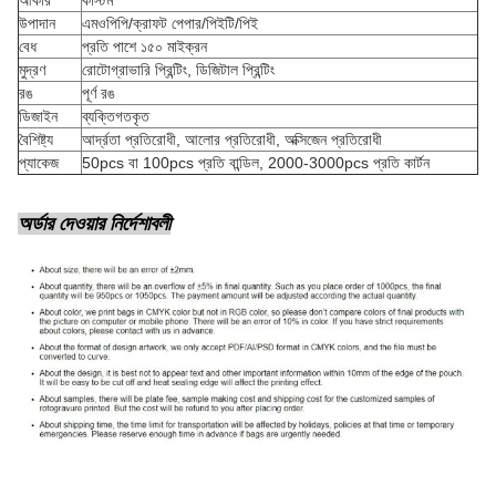
আকার
কাস্টম
উপাদান
এমওপিপি/ক্রাফট পেপার/পিইটি/পিই
বেধ
প্রতি পাশে ১৫০ মাইক্রন
মুদ্রণ
রোটোগ্রাভারি প্রিন্টিং, ডিজিটাল প্রিন্টিং
রঙ
পূর্ণ রঙ
ডিজাইন
ব্যক্তিগতকৃত
বৈশিষ্ট্য
আর্দ্রতা প্রতিরোধী, আলোর প্রতিরোধী, অক্সিজেন প্রতিরোধী
প্যাকেজ
50pcs বা 100pcs প্রতি বান্ডিল, 2000-3000pcs প্রতি কার্টন
অর্ডার দেওয়ার নির্দেশাবলী