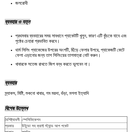
জলরোধী
ব্যবহার ও যত্ন
প্রথমবার ব্যবহারের সময় সাবধানে প্যাকেটটি খুলুন, কারণ এটি কুঁচকে যাবে এবং
পৃষ্ঠের চেহারা প্রভাবিত করবে।
থার্ম সিলিং প্যাকেজের উপরের অংশটি, ছিঁড়ে ফেলার উপরে, প্যাকেজটি কেটে
ফেলা এড়ানোর জন্য তাপ সিলিংয়ের তাপমাত্রা নোট করুন।
খাবারকে সতেজ রাখতে জিপ বন্ধ করতে ভুলবেন না।
ব্যবহার
স্ন্যাকস, মিষ্টি, শুকনো খাবার, গম ময়দা, গুঁড়া, মশলা ইত্যাদি
বিশেষ উল্লেখ
বৈশিষ্ট্যাবলী
স্পেসিফিকেশন
প্রকার
উইন্ডো সহ ক্রাফ্ট স্ট্যান্ড আপ পকেট