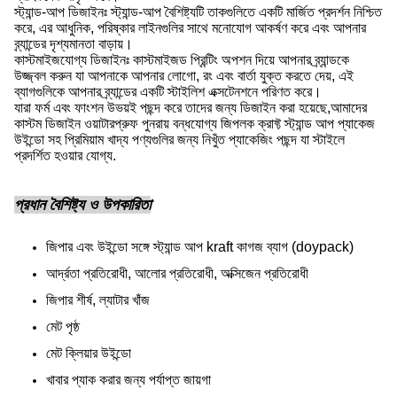
স্ট্যান্ড-আপ ডিজাইনঃ স্ট্যান্ড-আপ বৈশিষ্ট্যটি তাকগুলিতে একটি মার্জিত প্রদর্শন নিশ্চিত
করে, এর আধুনিক, পরিষ্কার লাইনগুলির সাথে মনোযোগ আকর্ষণ করে এবং আপনার
ব্র্যান্ডের দৃশ্যমানতা বাড়ায়।
কাস্টমাইজযোগ্য ডিজাইনঃ কাস্টমাইজড প্রিন্টিং অপশন দিয়ে আপনার ব্র্যান্ডকে
উজ্জ্বল করুন যা আপনাকে আপনার লোগো, রং এবং বার্তা যুক্ত করতে দেয়, এই
ব্যাগগুলিকে আপনার ব্র্যান্ডের একটি স্টাইলিশ এক্সটেনশনে পরিণত করে।
যারা ফর্ম এবং ফাংশন উভয়ই পছন্দ করে তাদের জন্য ডিজাইন করা হয়েছে,আমাদের
কাস্টম ডিজাইন ওয়াটারপ্রুফ পুনরায় বন্ধযোগ্য জিপলক ক্রাফ্ট স্ট্যান্ড আপ প্যাকেজ
উইন্ডো সহ প্রিমিয়াম খাদ্য পণ্যগুলির জন্য নিখুঁত প্যাকেজিং পছন্দ যা স্টাইলে
প্রদর্শিত হওয়ার যোগ্য.
প্রধান বৈশিষ্ট্য ও উপকারিতা
জিপার এবং উইন্ডো সঙ্গে স্ট্যান্ড আপ kraft কাগজ ব্যাগ (doypack)
আর্দ্রতা প্রতিরোধী, আলোর প্রতিরোধী, অক্সিজেন প্রতিরোধী
জিপার শীর্ষ, ল্যাটার খাঁজ
মেট পৃষ্ঠ
মেট ক্লিয়ার উইন্ডো
খাবার প্যাক করার জন্য পর্যাপ্ত জায়গা