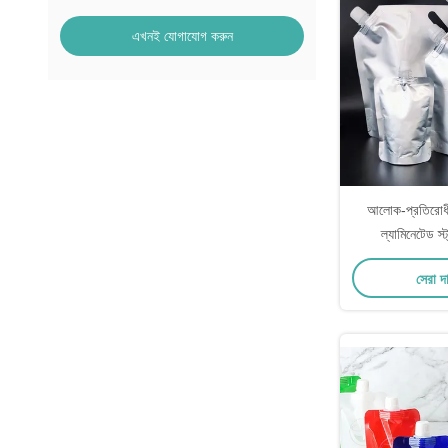
এখনই যোগাযোগ করুন
আলোক-প্রতিরোধী অ
ল্যামিনেটেড স্
সেরা দ