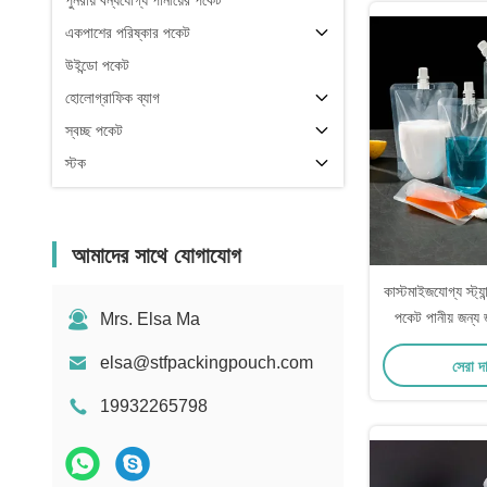
পুনরায় বন্ধযোগ্য পানীয়ের পকেট
একপাশের পরিষ্কার পকেট
উইন্ডো পকেট
হোলোগ্রাফিক ব্যাগ
স্বচ্ছ পকেট
স্টক
আমাদের সাথে যোগাযোগ
কাস্টমাইজযোগ্য স্ট্যা
পকেট পানীয় জন্য 
Mrs. Elsa Ma
elsa@stfpackingpouch.com
সেরা দ
19932265798