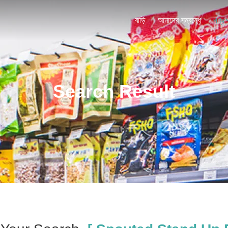
বাড়ি
আমাদের সম্বন্ধে
পণ্য
Search Result