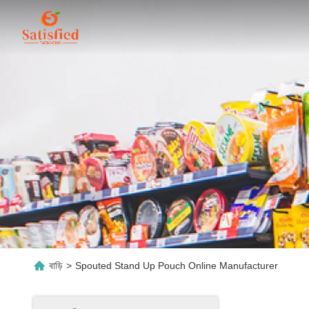
বাড়ি
>
Spouted Stand Up Pouch Online Manufacturer