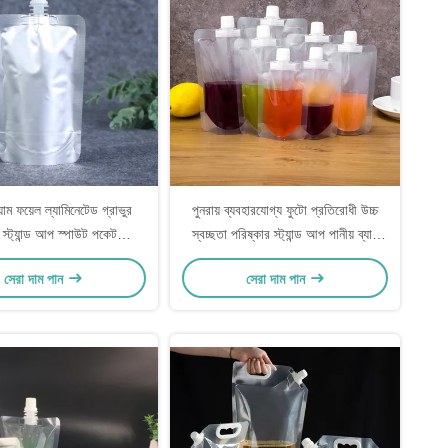
য়াম ফয়েল ল্যামিনেটেড গ্রাভুর
পুনরায় ব্যবহারযোগ্য ফুটো প্রতিরোধী উচ্চ
িং স্ট্যান্ড আপ স্পাউট পকেট
স্বচ্ছতা পরিষ্কার স্ট্যান্ড আপ পানীয় ব্যাগ
কাস্টমাইজযোগ্য
স্পুট সঙ্গে
সেরা দাম পান
সেরা দাম পান