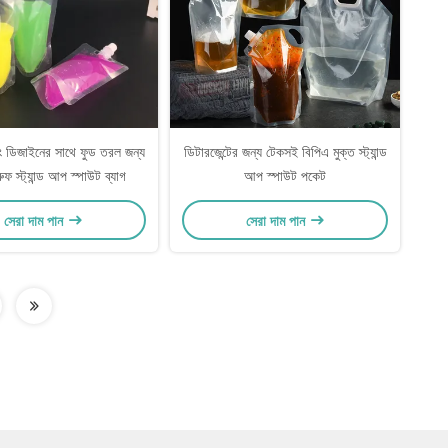
্টিং ডিজাইনের সাথে ফুড তরল জন্য
ডিটারজেন্টের জন্য টেকসই বিপিএ মুক্ত স্ট্যান্ড
রুফ স্ট্যান্ড আপ স্পাউট ব্যাগ
আপ স্পাউট পকেট
সেরা দাম পান
সেরা দাম পান