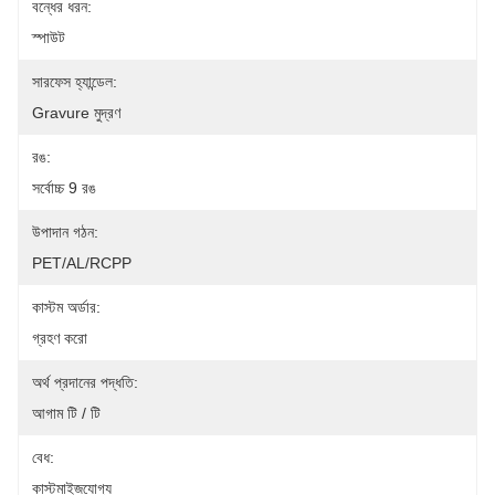
বন্ধের ধরন:
স্পাউট
সারফেস হ্যান্ডেল:
Gravure মুদ্রণ
রঙ:
সর্বোচ্চ 9 রঙ
উপাদান গঠন:
PET/AL/RCPP
কাস্টম অর্ডার:
গ্রহণ করো
অর্থ প্রদানের পদ্ধতি:
আগাম টি / টি
বেধ:
কাস্টমাইজযোগ্য