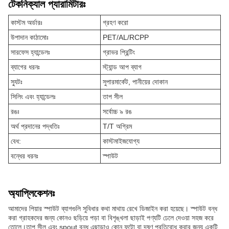
টেকনিক্যাল প্যারামিটারঃ
কাস্টম অর্ডারঃ
গ্রহণ করো
উপাদান কাঠামোঃ
PET/AL/RCPP
সারফেস হ্যান্ডেলঃ
গ্রাভর প্রিন্টিং
ব্যাগের ধরনঃ
স্ট্যান্ড আপ ব্যাগ
স্যুটঃ
সুপারমার্কেট, পানীয়ের দোকান
সিলিং এবং হ্যান্ডেলঃ
তাপ সীল
রঙঃ
সর্বোচ্চ ৯ রঙ
অর্থ প্রদানের পদ্ধতিঃ
T/T অগ্রিম
বেধ:
কাস্টমাইজযোগ্য
বন্ধের ধরনঃ
স্পাউট
অ্যাপ্লিকেশনঃ
আমাদের পিয়ার স্পাউট ব্যাগগুলি সুবিধার কথা মাথায় রেখে ডিজাইন করা হয়েছে। স্পাউট বন্ধ
করা গ্রাহকদের জন্য কোনও ছড়িয়ে পড়া বা বিশৃঙ্খলা ছাড়াই পণ্যটি ঢেলে দেওয়া সহজ করে
তোলে।তাপ সীল এবং spout বন্ধ এছাড়াও কোন ফুটো বা দূষণ প্রতিরোধ করার জন্য একটি