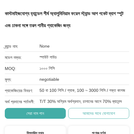
কাস্টমাইজযোগ্য হ্যান্ডেল শীর্ষ অ্যালুমিনিয়াম ফয়েল স্ট্যান্ড আপ পকেট ব্যাগ স্পুট
এবং ঢাকনা সঙ্গে তরল পানীয় প্যাকেজিং জন্য
None
ব্র্যান্ড নাম:
স্পাউট পাউচ
মডেল নম্বর:
১০০০ পিসি
MOQ:
negotiable
মূল্য:
50 বা 100 পিসি / প্যাক, 100 ~ 3000 পিসি / শক্ত কাগজ
প্যাকেজিংয়ের বিবরণ:
T/T 30% অগ্রিম অর্থপ্রদান, চালানের আগে 70% ব্যালেন্স
অর্থ প্রদানের শর্তাবলী:
সেরা দাম পান
আমাদের সাথে যোগাযোগ
বিস্তারিত তথ্য
পণ্যের বর্ণনা