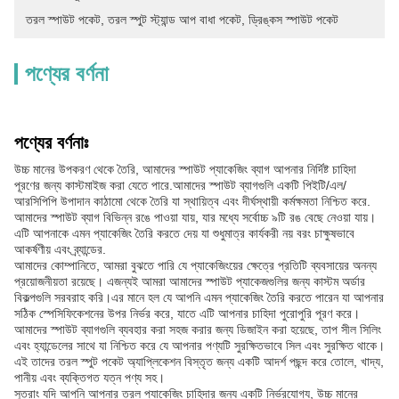
তরল স্পাউট পকেট
, 
তরল স্পুট স্ট্যান্ড আপ বাধা পকেট
, 
ড্রিঙ্কস স্পাউট পকেট
পণ্যের বর্ণনা
পণ্যের বর্ণনাঃ
উচ্চ মানের উপকরণ থেকে তৈরি, আমাদের স্পাউট প্যাকেজিং ব্যাগ আপনার নির্দিষ্ট চাহিদা
পূরণের জন্য কাস্টমাইজ করা যেতে পারে.আমাদের স্পাউট ব্যাগগুলি একটি পিইটি/এল/
আরসিপিপি উপাদান কাঠামো থেকে তৈরি যা স্থায়িত্ব এবং দীর্ঘস্থায়ী কর্মক্ষমতা নিশ্চিত করে.
আমাদের স্পাউট ব্যাগ বিভিন্ন রঙে পাওয়া যায়, যার মধ্যে সর্বোচ্চ ৯টি রঙ বেছে নেওয়া যায়।
এটি আপনাকে এমন প্যাকেজিং তৈরি করতে দেয় যা শুধুমাত্র কার্যকরী নয় বরং চাক্ষুষভাবে
আকর্ষণীয় এবং ব্র্যান্ডের.
আমাদের কোম্পানিতে, আমরা বুঝতে পারি যে প্যাকেজিংয়ের ক্ষেত্রে প্রতিটি ব্যবসায়ের অনন্য
প্রয়োজনীয়তা রয়েছে। এজন্যই আমরা আমাদের স্পাউট প্যাকেজগুলির জন্য কাস্টম অর্ডার
বিকল্পগুলি সরবরাহ করি।এর মানে হল যে আপনি এমন প্যাকেজিং তৈরি করতে পারেন যা আপনার
সঠিক স্পেসিফিকেশনের উপর নির্ভর করে, যাতে এটি আপনার চাহিদা পুরোপুরি পূরণ করে।
আমাদের স্পাউট ব্যাগগুলি ব্যবহার করা সহজ করার জন্য ডিজাইন করা হয়েছে, তাপ সীল সিলিং
এবং হ্যান্ডেলের সাথে যা নিশ্চিত করে যে আপনার পণ্যটি সুরক্ষিতভাবে সিল এবং সুরক্ষিত থাকে।
এই তাদের তরল স্পুট পকেট অ্যাপ্লিকেশন বিস্তৃত জন্য একটি আদর্শ পছন্দ করে তোলে, খাদ্য,
পানীয় এবং ব্যক্তিগত যত্ন পণ্য সহ।
সুতরাং যদি আপনি আপনার তরল প্যাকেজিং চাহিদার জন্য একটি নির্ভরযোগ্য, উচ্চ মানের