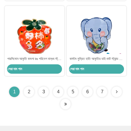
পারসিমোন আকৃতি কমলা রঙ পরিবেশ বান্ধব স্ট্যান্ড
কাস্টম মুদ্রিত হাতি আকৃতির ডাই-কাট স্ট্যান্ড আপ
আপ পকেট জিপার শীর্ষ ব্যাগ পরিষ্কার উইন্ডো সঙ্গে
ব্যাগগুলি জিপ লক এবং ক্লিয়ার উইন্ডো সহ
সেরা দাম পান
সেরা দাম পান
খাদ্য জন্য
বাচ্চাদের জন্য স্ন্যাকস, ক্যান্ডি প্যাকেজিং
1
2
3
4
5
6
7