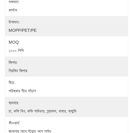
সক্ষমতা:
কাস্টম
উপাদান:
MOPP/PET/PE
MOQ:
১০০০ পিসি
জিপার:
নিয়মিত জিপার
নীচে:
পরিষ্কার নীচে দাঁড়ান
ব্যবহার:
চা, কফি বিন, কফি পাউডার, স্ন্যাকস, খাবার, ক্যান্ডি
কীওয়ার্ড:
জানালার সাথে স্ট্যান্ড আপ পাউচ