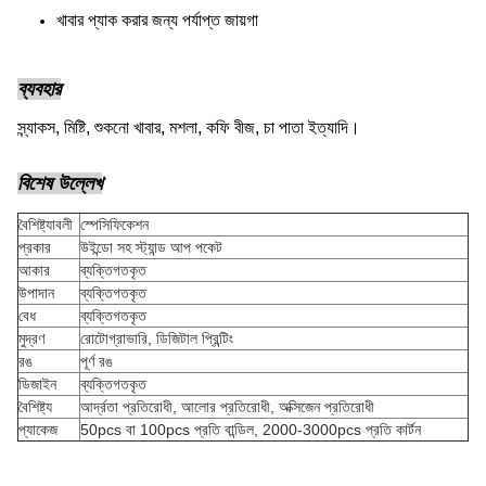
খাবার প্যাক করার জন্য পর্যাপ্ত জায়গা
ব্যবহার
স্ন্যাকস, মিষ্টি, শুকনো খাবার, মশলা, কফি বীজ, চা পাতা ইত্যাদি।
বিশেষ উল্লেখ
বৈশিষ্ট্যাবলী
স্পেসিফিকেশন
প্রকার
উইন্ডো সহ স্ট্যান্ড আপ পকেট
আকার
ব্যক্তিগতকৃত
উপাদান
ব্যক্তিগতকৃত
বেধ
ব্যক্তিগতকৃত
মুদ্রণ
রোটোগ্রাভারি, ডিজিটাল প্রিন্টিং
রঙ
পূর্ণ রঙ
ডিজাইন
ব্যক্তিগতকৃত
বৈশিষ্ট্য
আর্দ্রতা প্রতিরোধী, আলোর প্রতিরোধী, অক্সিজেন প্রতিরোধী
প্যাকেজ
50pcs বা 100pcs প্রতি বান্ডিল, 2000-3000pcs প্রতি কার্টন