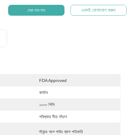
এখনই যোগাযোগ করুন
সেরা দাম পান
FDA Approved
কাস্টম
১০০০ পিসি
পরিষ্কার নীচে দাঁড়ান
স্ট্যান্ড আপ পাউচ ব্যাগ পাইকারি