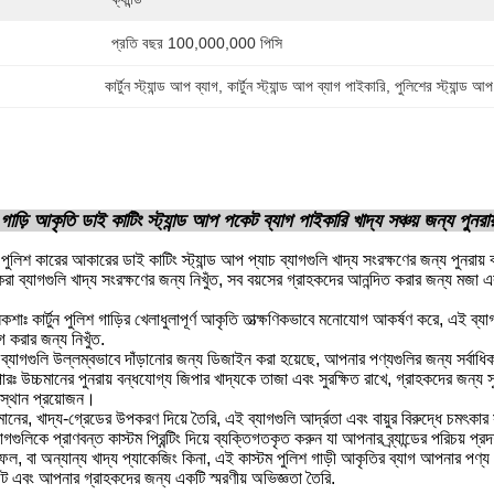
প্রতি বছর 100,000,000 পিসি
কার্টুন স্ট্যান্ড আপ ব্যাগ
, 
কার্টুন স্ট্যান্ড আপ ব্যাগ পাইকারি
, 
পুলিশের স্ট্যান্ড আপ
শ গাড়ি আকৃতি ডাই কাটিং স্ট্যান্ড আপ পকেট ব্যাগ পাইকারি খাদ্য সঞ্চয় জন্য পুনরায
ন পুলিশ কারের আকারের ডাই কাটিং স্ট্যান্ড আপ প্যাচ ব্যাগগুলি খাদ্য সংরক্ষণের জন্য পুন
া ব্যাগগুলি খাদ্য সংরক্ষণের জন্য নিখুঁত, সব বয়সের গ্রাহকদের আনন্দিত করার জন্য মজা 
নকশাঃ কার্টুন পুলিশ গাড়ির খেলাধুলাপূর্ণ আকৃতি তাত্ক্ষণিকভাবে মনোযোগ আকর্ষণ করে, এ
 করার জন্য নিখুঁত.
 ব্যাগগুলি উল্লম্বভাবে দাঁড়ানোর জন্য ডিজাইন করা হয়েছে, আপনার পণ্যগুলির জন্য সর্বাধি
ারঃ উচ্চমানের পুনরায় বন্ধযোগ্য জিপার খাদ্যকে তাজা এবং সুরক্ষিত রাখে, গ্রাহকদের জন্য সুবি
য়স্থান প্রয়োজন।
 উচ্চমানের, খাদ্য-গ্রেডের উপকরণ দিয়ে তৈরি, এই ব্যাগগুলি আর্দ্রতা এবং বায়ুর বিরুদ্ধে চমৎকা
 ব্যাগগুলিকে প্রাণবন্ত কাস্টম প্রিন্টিং দিয়ে ব্যক্তিগতকৃত করুন যা আপনার ব্র্যান্ডের প
নো ফল, বা অন্যান্য খাদ্য প্যাকেজিং কিনা, এই কাস্টম পুলিশ গাড়ী আকৃতির ব্যাগ আপনার প
উট এবং আপনার গ্রাহকদের জন্য একটি স্মরণীয় অভিজ্ঞতা তৈরি.