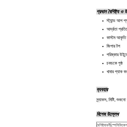
প্রধান বৈশিষ্ট্য ও
স্ট্যান্ড আপ প
আর্দ্রতা প্রত
কাস্টম আকৃতি
জিপার টপ
পরিষ্কার উইন্
চকচকে পৃষ্ঠ
খাবার প্যাক কর
ব্যবহার
স্ন্যাকস, মিষ্টি, শুক
বিশেষ উল্লেখ
বৈশিষ্ট্যাবলী
স্পেসিফিকে