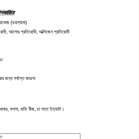
 উপকারিতা
্যাকেজ (ডয়প্যাক)
িরোধী, আলোর প্রতিরোধী, অক্সিজেন প্রতিরোধী
ডো
ার জন্য পর্যাপ্ত জায়গা
নো খাবার, মশলা, কফি বীজ, চা পাতা ইত্যাদি।
শন