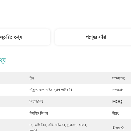
িস্তারিত তথ্য
পণ্যের বর্ণনা
থ্য
চীন
সাক্ষ্যদান:
স্ট্যান্ড আপ পাউচ ব্যাগ পাইকারি
সক্ষমতা:
পিইটি/পিই
MOQ:
নিয়মিত জিপার
নীচে:
চা, কফি বিন, কফি পাউডার, স্ন্যাকস, খাবার, 
কীওয়ার্ড:
ক্যান্ডি