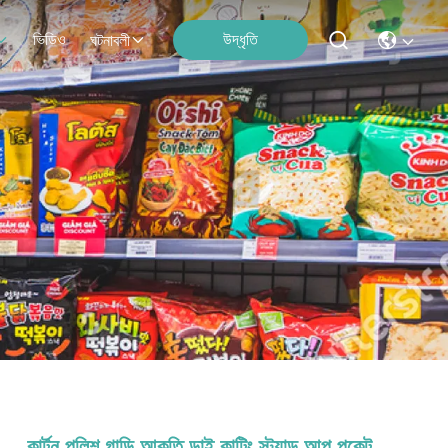
ভিডিও
উদ্ধৃতি
ঘটনাবলী
কার্টুন পুলিশ গাড়ি আকৃতি ডাই কাটিং স্ট্যান্ড আপ পকেট