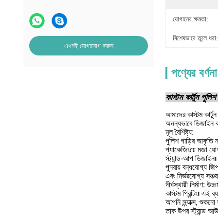
যোগানের ক্ষমতা:
বিশেষভাবে তুলে ধরা:
এখনই যোগাযোগ করুন
পণ্যের বর্ণনা
কাস্টম কার্টুন পুলি
আমাদের কাস্টম কার্টু
অনন্যভাবে ডিজাইন কর
মূল বৈশিষ্ট্য:
পুলিশ গাড়ির আকৃতি 
প্যাকেজিংয়ে মজা যোগ
স্ট্যান্ড-আপ ডিজাইনঃ
পুনরায় বন্ধযোগ্য জিপ
এবং নির্ভরযোগ্য সঞ্চ
দীর্ঘস্থায়ী নির্মাণ:
কাস্টম প্রিন্টিংঃ এই
আপনি স্ন্যাক্স, শুক
তাক উপর স্ট্যান্ড আ