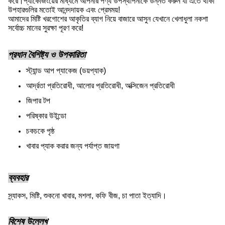
করে।প্যাকেজিংয়ের মাধ্যমে আপনার পণ্য উপস্থাপনাকে উন্নত করুন যা এতে থাকা
উপহারগুলির মতোই আনন্দদায়ক এবং প্রেমময়!
আমাদের মিষ্টি খরগোশের আকৃতির ব্যাগ নিয়ে বাজারে আসুন যেখানে খেলাধুলা নকশা
সর্বোচ্চ মানের সুরক্ষা পূরণ করে!
প্রধান বৈশিষ্ট্য ও উপকারিতা
স্ট্যান্ড আপ প্যাকেজ (ডয়প্যাক)
আর্দ্রতা প্রতিরোধী, আলোর প্রতিরোধী, অক্সিজেন প্রতিরোধী
জিপার টপ
পরিষ্কার উইন্ডো
চকচকে পৃষ্ঠ
খাবার প্যাক করার জন্য পর্যাপ্ত জায়গা
ব্যবহার
স্ন্যাকস, মিষ্টি, শুকনো খাবার, মশলা, কফি বীজ, চা পাতা ইত্যাদি।
বিশেষ উল্লেখ