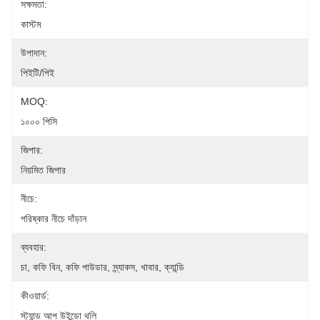
সক্ষমতা:
কাস্টম
উপাদান:
পিইটি/পিই
MOQ:
১০০০ পিসি
জিপার:
নিয়মিত জিপার
নীচে:
পরিষ্কার নীচে দাঁড়ান
ব্যবহার:
চা, কফি বিন, কফি পাউডার, স্ন্যাকস, খাবার, ক্যান্ডি
কীওয়ার্ড:
স্ট্যান্ড আপ উইন্ডো থলি