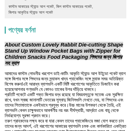
কাস্টম আকারের স্ট্যান্ড আপ পকেট
, 
জিপ কাস্টম আকারের পকেট
, 
জিপার আকৃতির স্ট্যান্ড আপ পকেট
পণ্যের বর্ণনা
About Custom Lovely Rabbit Die-cutting Shape
Stand Up Window Pocket Bags with Zipper for
Children Snacks Food Packaging শিশুদের জন্য জিপার
সহ ব্যাগ
আমাদের কাস্টম লোভনীয় খরগোশ ডাই-কাটিং আকৃতি স্ট্যান্ড আপ উইন্ডো পকেট ব্যাগ
সঙ্গে জিপার সঙ্গে শিশুদের জন্য স্ন্যাকস খাদ্য প্যাকেজিং সঙ্গে স্ন্যাক সময় অতিরিক্ত
বিশেষ করুন!এই আরাধ্য ব্যাগগুলি একটি মিষ্টি খরগোশের আকৃতিতে ডিজাইন করা
হয়েছেআপনার পণ্যগুলি যে কোনও তাকের উপর দাঁড়িয়ে থাকবে।
প্রতিটি পকেটে একটি শক্ত জিপার বন্ধ রয়েছে যা বিষয়বস্তুকে সতেজ এবং সুরক্ষিত
রাখে, যখন স্বচ্ছ জানালাটি ভেতরের সুস্বাদু জিনিসগুলি দেখতে দেয়, যা শিশুদের এবং
তাদের পিতামাতাকে একইভাবে প্রলুব্ধ করে।উচ্চ মানের উপকরণ থেকে তৈরি, এই
ব্যাগগুলি কেবল চাক্ষুষভাবে আকর্ষণীয় নয় বরং দীর্ঘস্থায়ী, আর্দ্রতা এবং বায়ু থেকে
নির্ভরযোগ্য সুরক্ষা প্রদান করে।
তরুণ গ্রাহকদের লক্ষ্য করে বা যারা কেবল তাদের প্যাকেজিংয়ে মজা যোগ করতে চান
তাদের জন্য আদর্শ, এই খরগোশের আকারের ব্যাগগুলি চমক এবং কার্যকারিতা একত্রিত