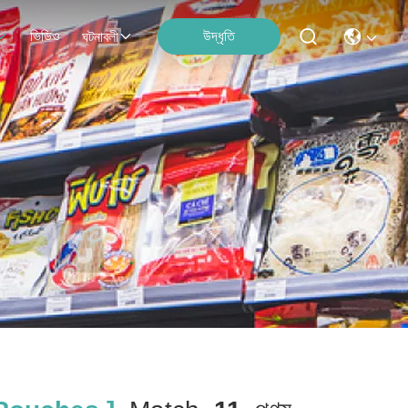
ভিডিও
উদ্ধৃতি
ঘটনাবলী