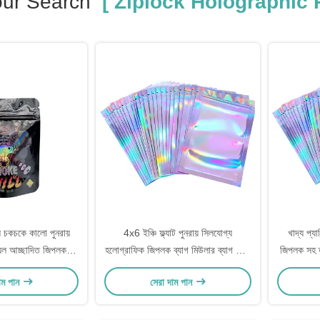
our Search
[ Ziplock Holographic 
 চকচকে কালো পুনরায়
4x6 ইঞ্চি ফ্ল্যাট পুনরায় সিলযোগ্য
খাদ্য প্যা
়েল আচ্ছাদিত জিপলক
হলোগ্রাফিক জিপলক ব্যাগ মিউলার ব্যাগ মিষ্টি,
জিপলক সহ ত
প্যাকেজিং ব্যাগ
আগাছা, ফুল, চা, খাদ্য, আনুষাঙ্গিক প্যাকেজিং
হল
াম পান
সেরা দাম পান
জন্য