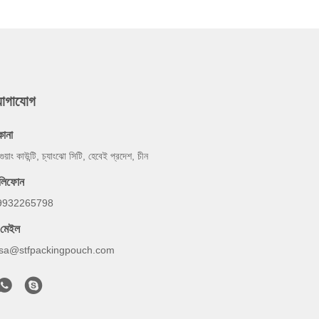
যোগাযোগ
কানা
গুয়াং কাউন্টি, চ্যাংঝো সিটি, হেবেই প্রদেশ, চীন
েলিফোন
9932265798
-মেইল
lsa@stfpackingpouch.com