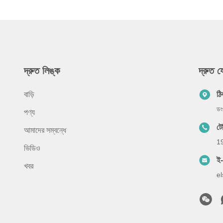
দ্রুত লিঙ্ক
দ্রুত 
বাড়ি
ঠি
ডং
পণ্য
ট
আমাদের সম্বন্ধে
1
ভিডিও
ই
খবর
e