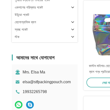
পুনরায় বন্ধযোগ্য পানীয়ের পকেট
একপাশের পরিষ্কার পকেট
উইন্ডো পকেট
হোলোগ্রাফিক ব্যাগ
স্বচ্ছ পকেট
স্টক
আমাদের সাথে যোগাযোগ
কাস্টম মাইলার হো
ব্যাগ গন্ধ প্রতির
Mrs. Elsa Ma
পার্টির জন্য 
elsa@stfpackingpouch.com
সেরা দ
19932265798