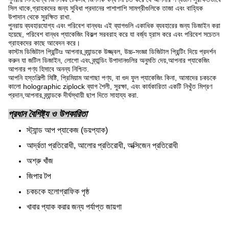
সিল থাকে,গ্রাহকদের জন্য সুবিধা প্রদানের পাশাপাশি সামগ্রীগুলিকে তাজা এবং বাহ্যিক
উপাদান থেকে সুরক্ষিত রাখা.
পুনরায় ব্যবহারযোগ্য এবং পরিবেশ বান্ধবঃ এই ব্যাগগুলি একাধিক ব্যবহারের জন্য ডিজাইন করা
হয়েছে, পরিবেশ বান্ধব প্যাকেজিং বিকল্প সরবরাহ করে যা বর্জ্য হ্রাস করে এবং পরিবেশ সচেতন
গ্রাহকদের কাছে আবেদন করে।
কাস্টম ডিজিটাল প্রিন্টিংঃ আপনার ব্র্যান্ডকে উজ্জ্বল, উচ্চ-সংজ্ঞা ডিজিটাল প্রিন্টিং দিয়ে প্রদর্শন
করুন যা জটিল ডিজাইন, লোগো এবং ব্র্যান্ডিং উপাদানগুলির অনুমতি দেয়,আপনার প্যাকেজিং
আপনার পণ্য হিসাবে অনন্য নিশ্চিত.
আপনি হস্তশিল্পী মিষ্টি, প্রিমিয়াম আগাছা পণ্য, বা গুদ ফুল প্যাকেজিং কিনা, আমাদের চকচকে
কালো holographic ziplock ব্যাগ শৈলী, সুরক্ষা, এবং কার্যকারিতা একটি নিখুঁত মিশ্রণ
প্রদান,আপনার ব্র্যান্ডকে দীর্ঘস্থায়ী ছাপ দিতে সাহায্য করা.
প্রধান বৈশিষ্ট্য ও উপকারিতা
স্ট্যান্ড আপ প্যাকেজ (ডয়প্যাক)
আর্দ্রতা প্রতিরোধী, আলোর প্রতিরোধী, অক্সিজেন প্রতিরোধী
অশ্রু খাঁজ
জিপার টপ
চকচকে হলোগ্রাফিক পৃষ্ঠ
খাবার প্যাক করার জন্য পর্যাপ্ত জায়গা