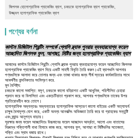
জিপলক হোলোগ্রাফিক প্যাকেজিং ব্যাগ
, 
চকচকে হলোগ্রাফিক ব্যাগ প্যাকেজিং
, 
উজ্জ্বল হলোগ্রাফিক প্যাকেজিং ব্যাগ
পণ্যের বর্ণনা
কাস্টম ডিজিটাল প্রিন্টিং সম্পর্কে গ্লোসি ব্ল্যাক পুনরায় ব্যবহারযোগ্য ফয়েল
আচ্ছাদিত জিপলক ফুল, আগাছা, মিষ্টির জন্য হলোগ্রাফিক প্যাকেজিং ব্যাগ
আমাদের কাস্টম ডিজিটাল প্রিন্টিং গ্লোসি ব্ল্যাক পুনরায় ব্যবহারযোগ্য ফয়েল আচ্ছাদিত জিপলক
হলোগ্রাফিক প্যাকেজিং ব্যাগ দিয়ে একটি সাহসী বিবৃতি তৈরি করুন।এই ব্যাগগুলি আপনার
পণ্যগুলিকে আলাদা করে তোলার জন্য এবং তাজা থাকার জন্য শীর্ষ স্তরের কার্যকারিতার সাথে
আকর্ষণীয় নান্দনিকতার সংমিশ্রণ করে.
মূল বৈশিষ্ট্য:
চকচকে কালো সমাপ্তি: মসৃণ, চকচকে কালো বহিরাগত একটি আধুনিক, পরিশীলিত চেহারা
প্রদান করে যা বিলাসিতা এবং একচেটিয়াতা প্রকাশ করে, আপনার পণ্যগুলিকে তাকের উপর
প্রতিরোধহীন করে তোলে।
হলোগ্রাফিক অভ্যন্তরঃ অভ্যন্তরের হলোগ্রাফিক আস্তরণ কালো বাইরের একটি অত্যাশ্চর্য
চাক্ষুষ বৈসাদৃশ্য যোগ করে, একটি অনন্য আনবক্সিং অভিজ্ঞতা তৈরি করে যা গ্রাহকের সন্তুষ্টি
এবং ব্র্যান্ড আনুগত্য বাড়ায়।
সুরক্ষার জন্য ফয়েল আচ্ছাদিতঃ উচ্চমানের ফয়েল আচ্ছাদন আর্দ্রতা, আলো এবং বাতাসের
বিরুদ্ধে শক্তিশালী বাধা হিসাবে কাজ করে, আপনার ফুল, আগাছা বা মিষ্টিগুলির সতেজতা,
শক্তি এবং স্বাদ বজায় রাখে।
পুনরায় সিলযোগ্য জিপলকঃ টেকসই জিপলক বন্ধ নিশ্চিত করে যে আপনার পণ্যগুলি সুরক্ষিতভাবে