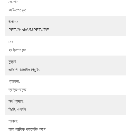
লোগো:
ব্যক্তিগতকৃত
উপাদান:
PET//HoloVMPET//PE
বেধ:
ব্যক্তিগতকৃত
মুদ্রণ:
এইচপি ডিজিটাল প্রিন্টিং
প্যাকেজ:
ব্যক্তিগতকৃত
অর্থ প্রদান:
টি/টি, এল/সি
প্রকার:
হলোগ্রাফিক প্যাকেজিং ব্যাগ