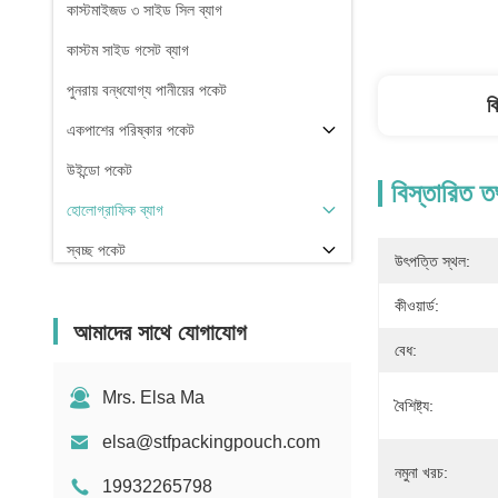
কাস্টমাইজড ৩ সাইড সিল ব্যাগ
কাস্টম সাইড গসেট ব্যাগ
পুনরায় বন্ধযোগ্য পানীয়ের পকেট
ব
একপাশের পরিষ্কার পকেট
উইন্ডো পকেট
বিস্তারিত ত
হোলোগ্রাফিক ব্যাগ
স্বচ্ছ পকেট
উৎপত্তি স্থল:
স্টক
কীওয়ার্ড:
আমাদের সাথে যোগাযোগ
বেধ:
Mrs. Elsa Ma
বৈশিষ্ট্য:
elsa@stfpackingpouch.com
নমুনা খরচ:
19932265798