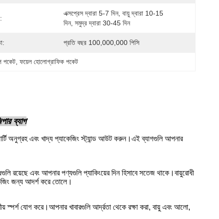
এক্সপ্রেস দ্বারা 5-7 দিন, বায়ু দ্বারা 10-15 
:
দিন, সমুদ্র দ্বারা 30-45 দিন
া:
প্রতি বছর 100,000,000 পিসি
িপ পকেট
, 
ফয়েল হোলোগ্রাফিক পকেট
িপার ব্যাগ
র্টি অনুগ্রহ এবং খাদ্য প্যাকেজিং স্ট্যান্ড আউট করুন।এই ব্যাগগুলি আপনার
ধগুলি রয়েছে এবং আপনার পণ্যগুলি প্যাকিংয়ের দিন হিসাবে সতেজ থাকে।বায়ুরোধী
যাকেজিং জন্য আদর্শ করে তোলে।
য় স্পর্শ যোগ করে।আপনার খাবারগুলি আর্দ্রতা থেকে রক্ষা করা, বায়ু এবং আলো,