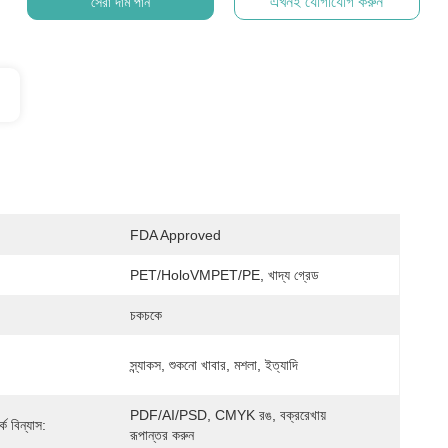
এখনই যোগাযোগ করুন
সেরা দাম পান
FDA Approved
PET/HoloVMPET/PE, খাদ্য গ্রেড
চকচকে
স্ন্যাকস, শুকনো খাবার, মশলা, ইত্যাদি
PDF/AI/PSD, CMYK রঙ, বক্ররেখায় 
্ক বিন্যাস:
রূপান্তর করুন