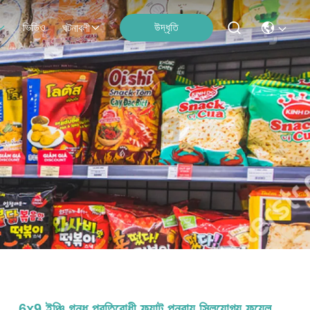
ভিডিও
উদ্ধৃতি
ঘটনাবলী
6x9 ইঞ্চি গন্ধ প্রতিরোধী ফ্ল্যাট পুনরায় সিলযোগ্য ফয়েল