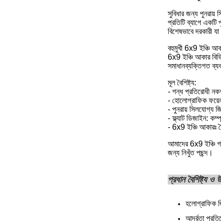
সুবিধার জন্য পুনরায়
প্রতিটি ব্যাগে একটি
বিশেষভাবে দরকারী যা
বহুমুখী 6x9 ইঞ্চি আক
6x9 ইঞ্চি আকার বিভি
সমাধানব্যক্তিগত ব্য
মূল বৈশিষ্ট্য:
- গন্ধ প্রতিরোধী নকশ
- হোলোগ্রাফিক ফয়েল
- পুনরায় সিলযোগ্য জ
- ফ্ল্যাট ডিজাইন: কম্প
- 6x9 ইঞ্চি আকারঃ শ
আমাদের 6x9 ইঞ্চি গন্
জন্য নিখুঁত পছন্দ।
প্রধান বৈশিষ্ট্য ও
হলোগ্রাফিক জ
আর্দ্রতা প্রত