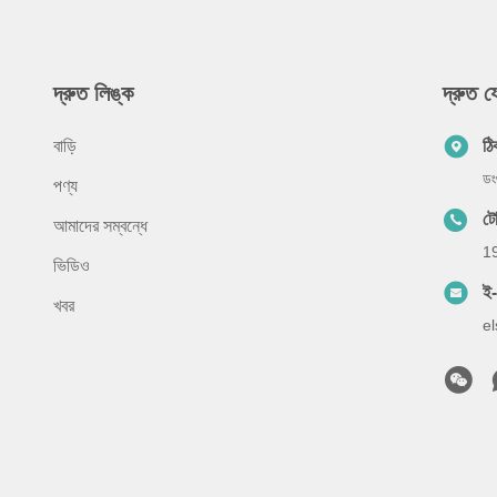
দ্রুত লিঙ্ক
দ্রুত 
বাড়ি
ঠি
ডং
পণ্য
ট
আমাদের সম্বন্ধে
1
ভিডিও
ই
খবর
e