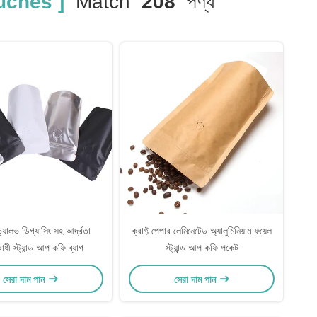
uches ]
Match
208
পণ্য
্যালভ ডিগ্যাসিং সহ আর্দ্রতা
ক্রাফ্ট পেপার লেমিনেটেড অ্যালুমিনিয়াম ফয়েল
োধী স্ট্যান্ড আপ কফি ব্যাগ
স্ট্যান্ড আপ কফি পকেট
সেরা দাম পান
সেরা দাম পান