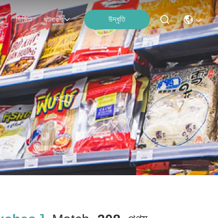
ভিডিও
উদ্ধৃতি
ঘটনাবলী