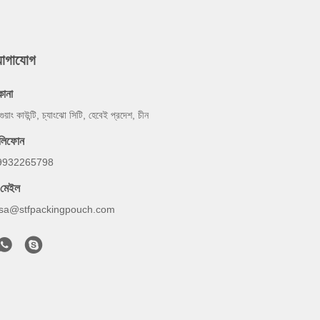
যোগাযোগ
কানা
গুয়াং কাউন্টি, চ্যাংঝো সিটি, হেবেই প্রদেশ, চীন
েলিফোন
9932265798
-মেইল
lsa@stfpackingpouch.com