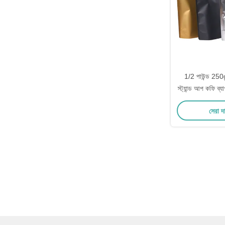
1/2 পাউন্ড 250g 
স্ট্যান্ড আপ কফি ব্য
সেরা দ