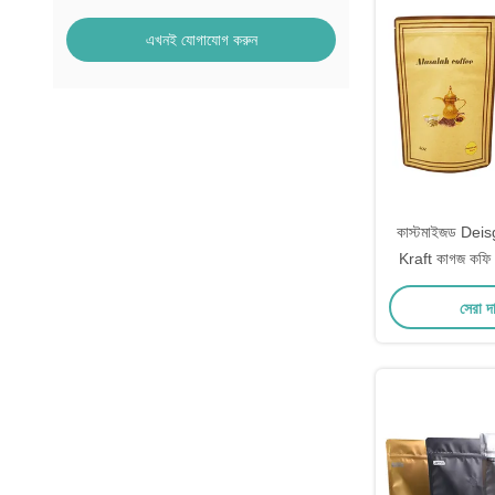
এখনই যোগাযোগ করুন
কাস্টমাইজড Deis
Kraft কাগজ কফি বী
সঙ্গে কফি থ
সেরা দ