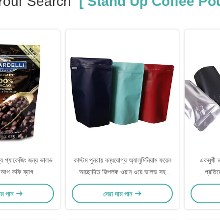
Your Search
[ Stand Up Coffee Po
য প্যাকেজিং জন্য ভালভ
কাস্টম পুনরায় বন্ধযোগ্য অ্যালুমিনিয়াম ফয়েল
একমুখী ভ
ন্ড আপ কফি ব্যাগ
আচ্ছাদিত জিপলক ওয়ান ওয়ে ভালভ সহ
প্রতির
স্ট্যান্ড আপ কফি পকেট
াম পান
সেরা দাম পান