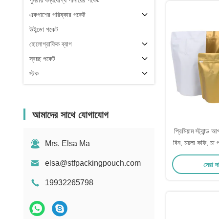
পুনরায় বন্ধযোগ্য পানীয়ের পকেট
একপাশের পরিষ্কার পকেট
উইন্ডো পকেট
হোলোগ্রাফিক ব্যাগ
স্বচ্ছ পকেট
স্টক
আমাদের সাথে যোগাযোগ
প্রিমিয়াম স্ট্যান্
বিন, ময়লা কফি, চা প
Mrs. Elsa Ma
ডিগ্যাস
elsa@stfpackingpouch.com
সেরা দ
19932265798