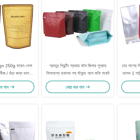
gn 250g ফয়েল লেপা
গ্রাভুর প্রিন্টিং স্কয়ার বটম জিপার পুনরায়
চার পাশের সি
জ / গুঁড়া জন্য ভালভ
সিলযোগ্য ভ্যালভ সহ স্ট্যান্ড আপ কফি পকেট
ভালভ 1 পাউন
লি স্ট্যান্ড আপ
াম পান
সেরা দাম পান