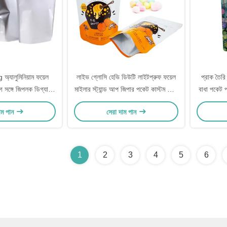
অ্যালুমিনিয়াম ফয়েল
লাইভ গ্লোসি হেভি ডিউটি লাইটপ্রুফ ফয়েল
প্রাক তৈরি 
াগ সঙ্গে জিপলক ডিগ্যাসিং
মাইলার স্ট্যান্ড আপ জিপার পকেট কাস্টম প্রিন্ট
বাধা পকেট প
ভালভ
করা হয়েছে মিষ্টি খাবারের প্যাকেজিংয়ের জন্য
বাদা
াম পান
সেরা দাম পান
1
2
3
4
5
6