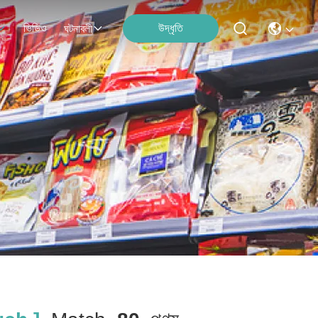
ভিডিও
উদ্ধৃতি
ঘটনাবলী