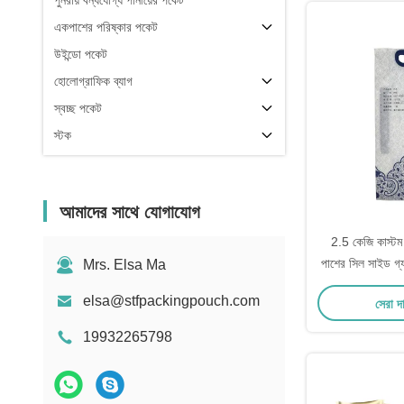
পুনরায় বন্ধযোগ্য পানীয়ের পকেট
একপাশের পরিষ্কার পকেট
উইন্ডো পকেট
হোলোগ্রাফিক ব্যাগ
স্বচ্ছ পকেট
স্টক
আমাদের সাথে যোগাযোগ
2.5 কেজি কাস্টম প
পাশের সিল সাইড গ্য
Mrs. Elsa Ma
প্যাকেজিং ব্যাগ নীল
elsa@stfpackingpouch.com
সেরা দ
19932265798