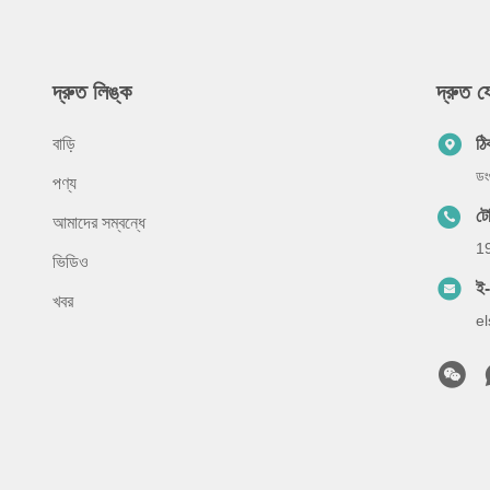
দ্রুত লিঙ্ক
দ্রুত 
বাড়ি
ঠি
ডং
পণ্য
ট
আমাদের সম্বন্ধে
1
ভিডিও
ই
খবর
e