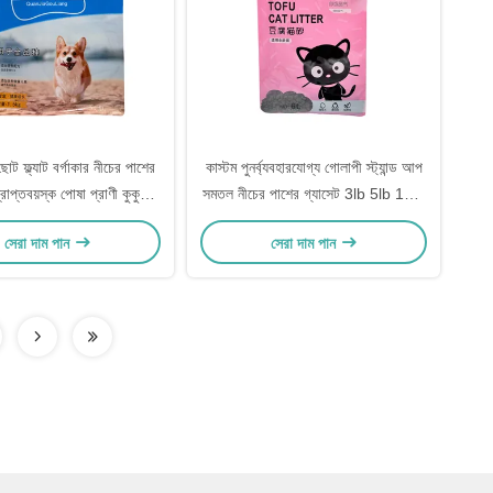
ট ফ্ল্যাট বর্গাকার নীচের পাশের
কাস্টম পুনর্ব্যবহারযোগ্য গোলাপী স্ট্যান্ড আপ
রাপ্তবয়স্ক পোষা প্রাণী কুকুর
সমতল নীচের পাশের গ্যাসেট 3lb 5lb 10lb
্যাকেজিং ব্যাগ পুনরায় বন্ধযোগ্য
পরিষ্কার উইন্ডো সহ বিড়াল লিটার প্যাকেজিং
সেরা দাম পান
সেরা দাম পান
জিপার সহ
ব্যাগ