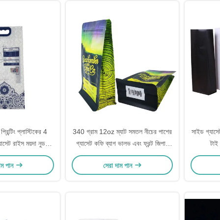
্রিন্টিং প্লাস্টিকের 4
340 গ্রাম 12oz ম্যাট সমতল নীচের পাশের
সাইড গ্যাসে
াসেট রাইস ময়দা নুডলস
গ্যাসেট কফি ব্যাগ ভালভ এবং ফ্রন্ট জিপার
টাই 
 হ্যান্ডেল সহ খাদ্য থলি
সঙ্গে
াম পান
সেরা দাম পান