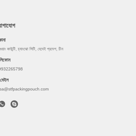
যোগাযোগ
কানা
গুয়াং কাউন্টি, চ্যাংঝো সিটি, হেবেই প্রদেশ, চীন
েলিফোন
9932265798
-মেইল
lsa@stfpackingpouch.com