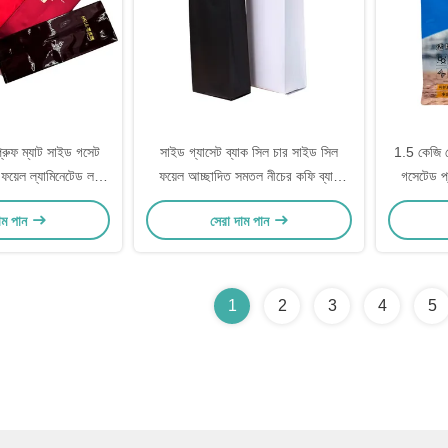
্রুফ ম্যাট সাইড গসেট
সাইড গ্যাসেট ব্যাক সিল চার সাইড সিল
1.5 কেজি ছো
াম ফয়েল ল্যামিনেটেড লস
ফয়েল আচ্ছাদিত সমতল নীচের কফি ব্যাগ
গসেটেড প্
টি ব্যাগ
0.5lb 1lb 2lb সাদা কালো ডিগ্যাসিং ভালভ
শুকনো খাদ্য প
াম পান
সেরা দাম পান
সহ
1
2
3
4
5