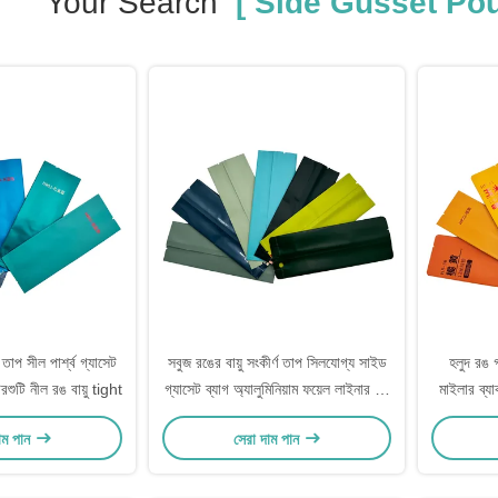
Your Search
[ Side Gusset Pou
াপ সীল পার্শ্ব গ্যাসেট
সবুজ রঙের বায়ু সংকীর্ণ তাপ সিলযোগ্য সাইড
হলুদ রঙ গ
রশুটি নীল রঙ বায়ু tight
গ্যাসেট ব্যাগ অ্যালুমিনিয়াম ফয়েল লাইনার সহ
মাইলার ব্য
প্যাকেজিংয়ের জন্য
ব্য
াম পান
সেরা দাম পান