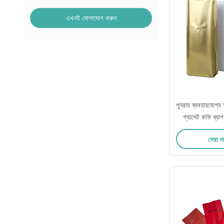
এখনই যোগাযোগ করুন
পুনরায় ব্যবহারযোগ্য 
গ্যাসেট কফি ব্যা
বন্ধের স
সেরা দ